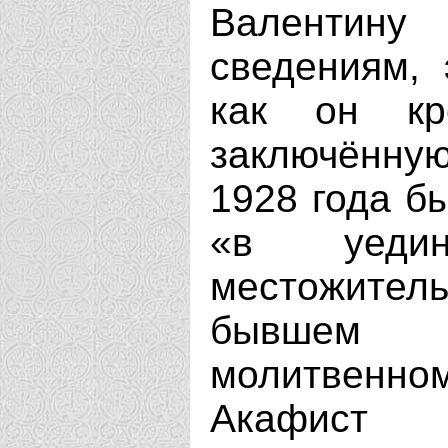
Валентину
сведениям, 
как он кр
заключённую
1928 года б
«в уеди
местожите
бывшем Г
молитвенном
Акафист 