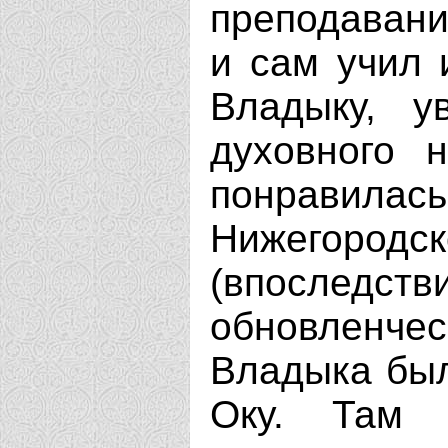
преподавани
и сам учил 
Владыку, у
духовного 
понравилас
Нижегор
(впосле
обновленче
Владыка был
Оку. Там