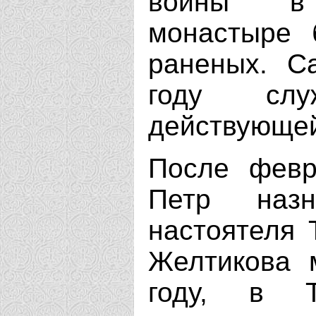
войны в 
монастыре 
раненых. С
году сл
действующе
После февр
Петр назн
настоятеля 
Желтикова 
году, в Т