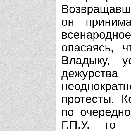
Возвращавш
он приним
всенародн
опасаясь, 
Владыку, у
дежурства
неоднокра
протесты. К
по очередн
Г.П.У. то