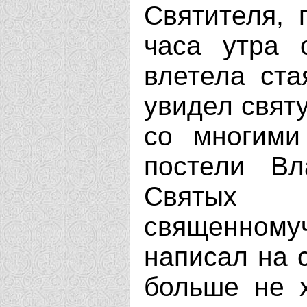
Святителя, 
часа утра 
влетела ста
увидел свят
со многими
постели Вл
Святых
священном
написал на 
больше не х