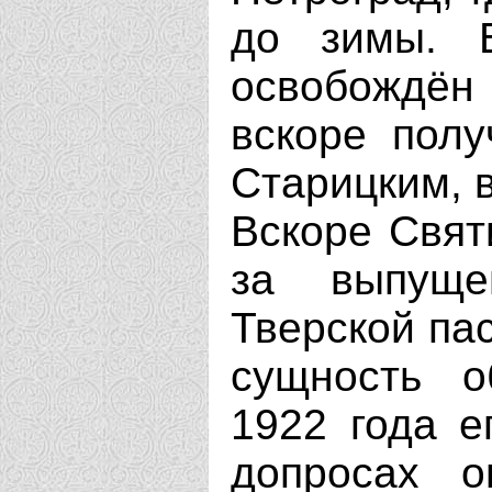
до зимы. 
освобождён 
вскоре полу
Старицким, 
Вскоре Свят
за выпущ
Тверской пас
сущность о
1922 года е
допросах о