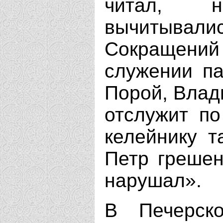
читал, 
вычитыв
Сокращений
служении па
Порой, Влады
отслужит по
келейнику т
Петр грешен
нарушал».
В Печерск