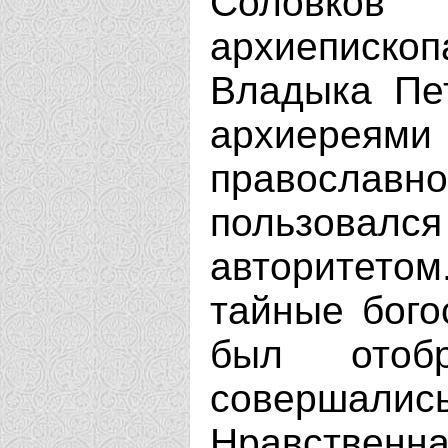
Соловко
архиеписко
Владыка Пе
архиереям
правосла
пользовал
авторитет
тайные бого
был отоб
совершали
Нравственн