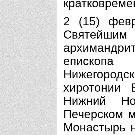
кратковреме
2 (15) фев
Святейши
архимандрит
епископа 
Нижегородс
хиротонии 
Нижний Но
Печерском м
Монастырь н