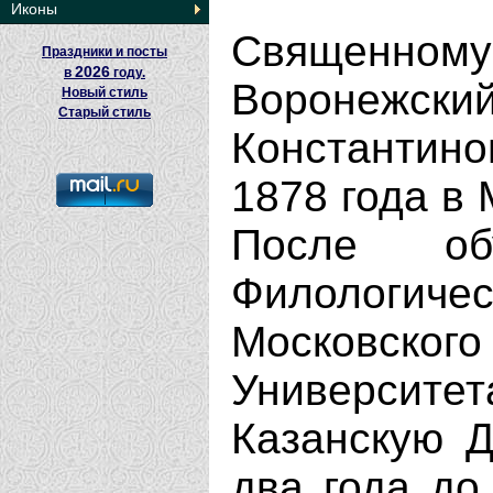
Иконы
Священному
Праздники и посты
2026
в
году.
Воронежски
Новый стиль
Старый стиль
Константин
1878 года в 
После об
Филолог
Московск
Университе
Казанскую Д
два года до