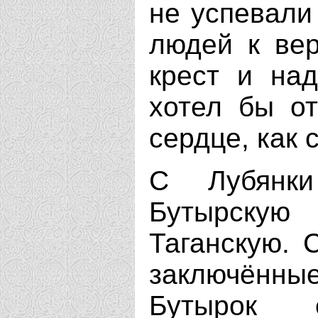
не успевали
людей к вер
крест и на
хотел бы от
сердце, как
С Лубянк
Бутырску
Таганскую. 
заключённ
Бутырок 