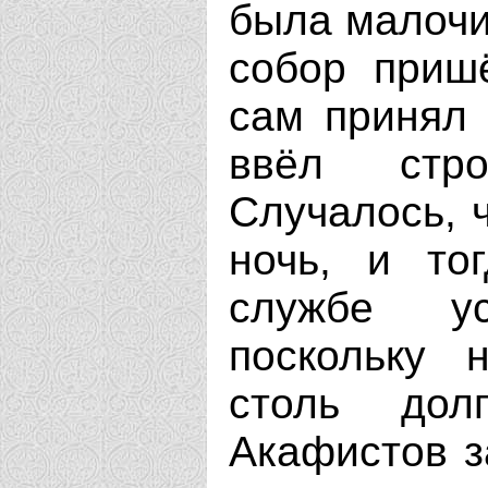
была малочи
собор приш
сам принял 
ввёл стро
Случалось, 
ночь, и то
службе ус
поскольку 
столь дол
Акафистов з