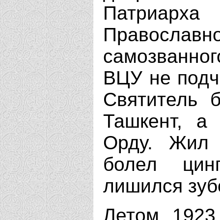
Патриарха
Православ
самозванног
ВЦУ не подч
Святитель 
Ташкент, а
Орду. Жил 
болел цин
лишился зуб
Летом 1923