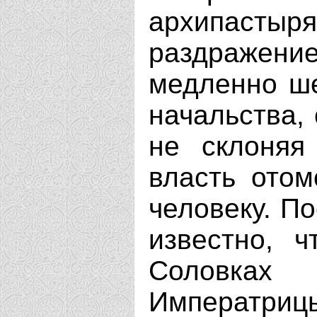
архипастыр
раздражение
медленно ш
начальства, 
не склоняя
власть ото
человеку. По
известно, 
Соловка
Императриц