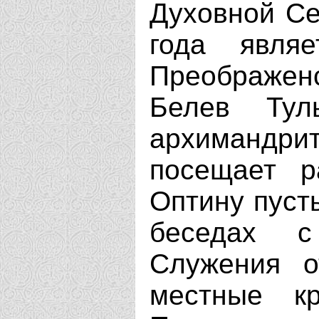
Духовной Се
года являе
Преображен
Белев Тул
архимандри
посещает р
Оптину пуст
беседах с
Служения о
местные кр