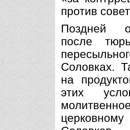
против совет
Поздней о
после тюр
пересыльн
Соловках. Т
на продукт
этих усло
молитвен
церковному 