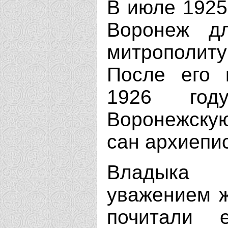
В июле 1925
Воронеж д
митрополит
После его 
1926 го
Воронежскую
сан архиепи
Владыка 
уважением ж
почитали 