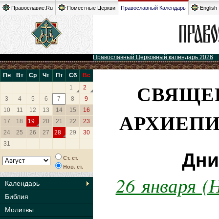
Православие.Ru
Поместные Церкви
Православный Календарь
English
Православный Церковный календарь 2026
Пн
Вт
Ср
Чт
Пт
Сб
Вс
СВЯЩЕ
1
2
3
4
5
6
7
8
9
10
11
12
13
14
15
16
АРХИЕП
17
18
19
20
21
22
23
24
25
26
27
28
29
30
31
Дни
Ст. ст.
Нов. ст.
26 января (
Календарь
Библия
Молитвы