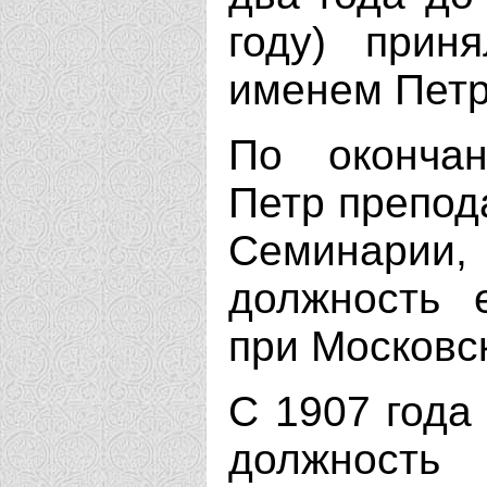
году) прин
именем Петр
По оконча
Петр препод
Семинари
должность 
при Московс
С 1907 года
должность 