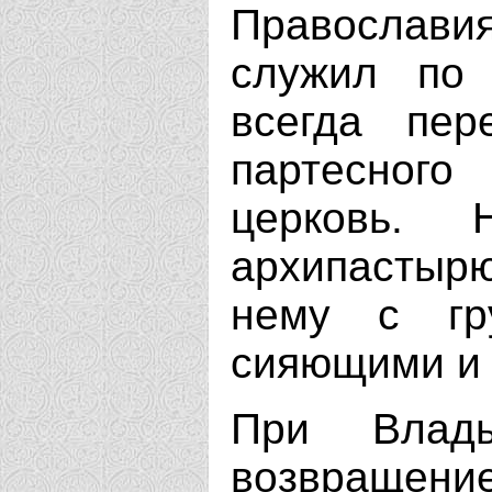
Православ
служил по 
всегда пе
партесного
церковь.
архипастырю
нему с гр
сияющими и
При Влады
возвращен