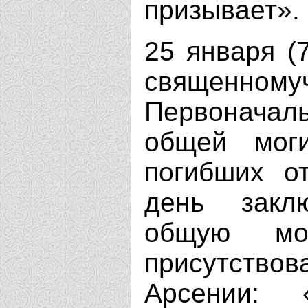
призывает».
25 января (7
священном
Первоначал
общей моги
погибших о
день закл
общую мо
присутств
Арсении: