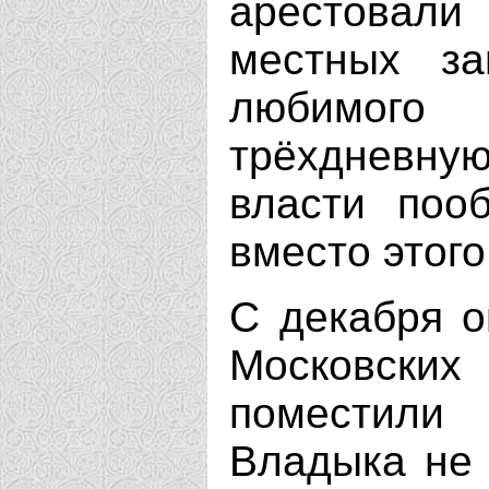
арестовали
местных за
любимого 
трёхдневну
власти поо
вместо этого
С декабря о
Московски
поместили
Владыка не 