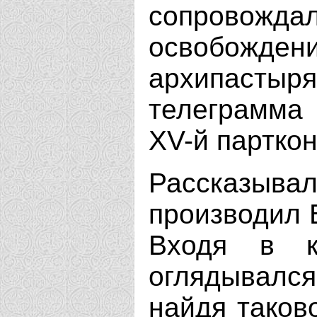
сопрово
освобожден
архипасты
телеграмма 
XV-й партко
Рассказыв
производил 
Входя в к
оглядывался
найдя таков