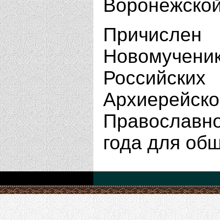
Воронежской 
Причисл
Новомуче
Российс
Архиерей
Православн
года для об