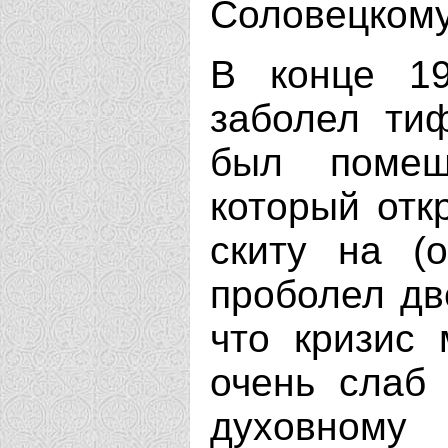
Соловецкому
В конце 19
заболел ти
был помещ
который отк
скиту на (о
проболел дв
что кризис
очень слаб
духовному