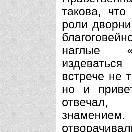
такова, что
роли дворни
благоговей
наглые «
издеваться
встрече не т
но и приве
отвечал,
знамени
отворачивал