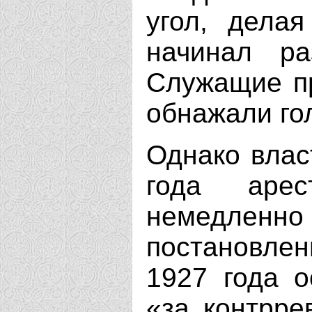
угол, делая
начинал ра
Служащие пр
обнажали го
Однако влас
года арес
немедленно
постановлен
1927 года о
«за контрре