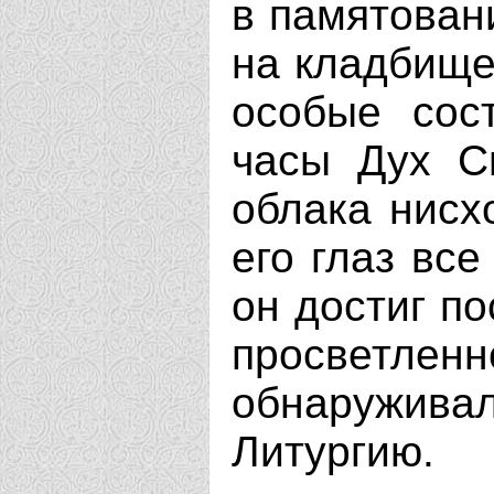
в памятован
на кладбище
особые сос
часы Дух С
облака нисх
его глаз вс
он достиг п
просветле
обнаружив
Литургию.