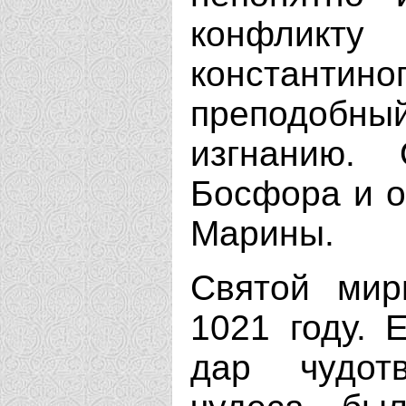
конфл
константино
преподоб
изгнанию.
Босфора и о
Марины.
Святой мир
1021 году. 
дар чудотв