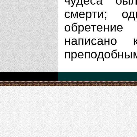
чудеса бы
смерти; о
обретение
написано 
преподобным