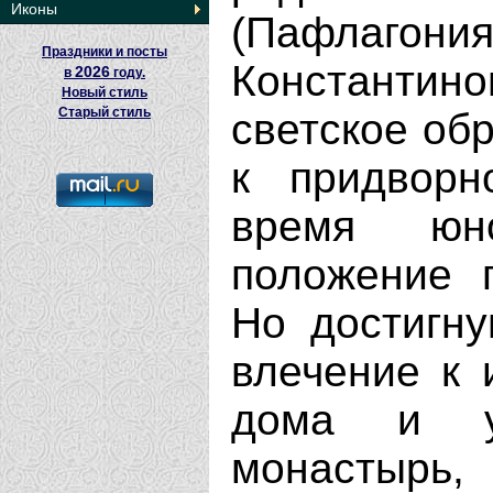
Иконы
(Пафлаг
Праздники и посты
Константи
2026
в
году.
Новый стиль
Старый стиль
светское обр
к придворн
время юн
положение 
Но достигну
влечение к 
дома и у
монастырь,