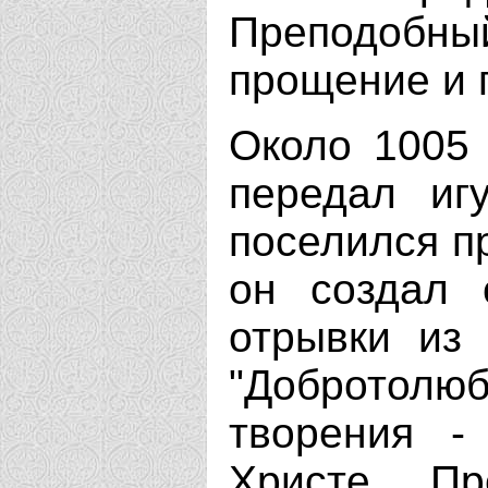
Преподоб
прощение и п
Около 1005
передал иг
поселился п
он создал 
отрывки из
"Добротолю
творения -
Христе. П