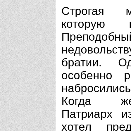
Строгая м
которую 
Преподобн
недовольс
братии. О
особенно р
набросились
Когда же
Патриарх и
хотел пред