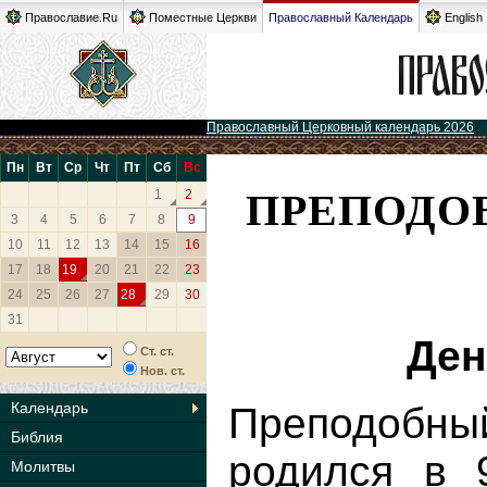
Православие.Ru
Поместные Церкви
Православный Календарь
English
Православный Церковный календарь 2026
Пн
Вт
Ср
Чт
Пт
Сб
Вс
ПРЕПОДО
1
2
3
4
5
6
7
8
9
10
11
12
13
14
15
16
17
18
19
20
21
22
23
24
25
26
27
28
29
30
31
Ден
Ст. ст.
Нов. ст.
Календарь
Преподобны
Библия
родился в 
Молитвы