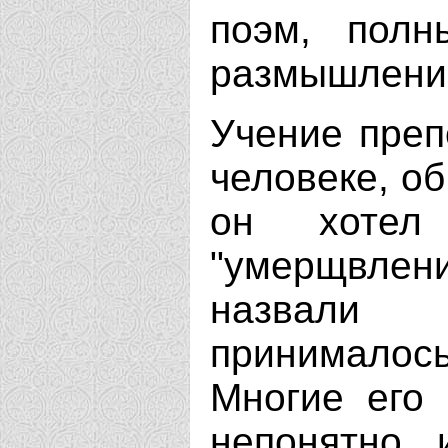
поэм, полн
размышлени
Учение преп
человеке, об
он хотел
"умерщвлен
назвали 
принималось
Многие его 
непонятно 