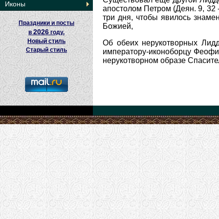
Иконы
апостолом Петром (Деян. 9, 32 
три дня, чтобы явилось знаме
Праздники и посты
Божией,
2026
в
году.
Новый стиль
Об обеих нерукотворных Лидд
Старый стиль
императору-иконоборцу Феофилу
нерукотворном образе Спасите