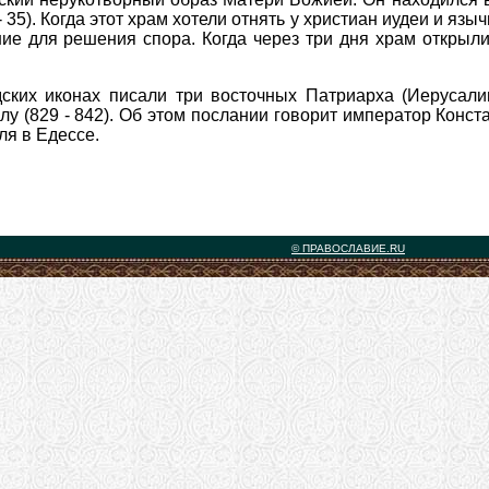
- 35). Когда этот храм хотели отнять у христиан иудеи и яз
ние для решения спора. Когда через три дня храм открыл
ских иконах писали три восточных Патриарха (Иерусалим
 (829 - 842). Об этом послании говорит император Конста
ля в Едессе.
© ПРАВОСЛАВИЕ.RU