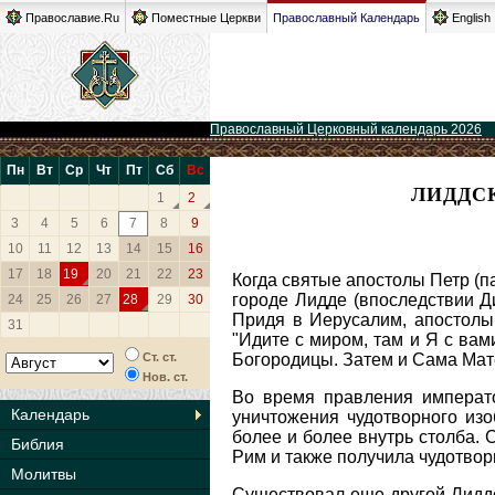
Православие.Ru
Поместные Церкви
Православный Календарь
English
Православный Церковный календарь 2026
Пн
Вт
Ср
Чт
Пт
Сб
Вс
ЛИДДС
1
2
3
4
5
6
7
8
9
10
11
12
13
14
15
16
17
18
19
20
21
22
23
Когда святые апостолы Петр (п
городе Лидде (впоследствии 
24
25
26
27
28
29
30
Придя в Иерусалим, апостолы
31
"Идите с миром, там и Я с вам
Ст. ст.
Богородицы. Затем и Сама Мате
Нов. ст.
Во время правления императ
Календарь
уничтожения чудотворного изо
более и более внутрь столба. 
Библия
Рим и также получила чудотвор
Молитвы
Существовал еще другой Лидд