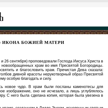
) ИКОНА БОЖИЕЙ МАТЕРИ
я и 26 сентября) проповедовали Господа Иисуса Христа в
ля новообращенных храм во имя Пресвятой Богородицы.
вятить и благословить храм. Пречистая Дева сказала:
 столбов дивной красоты нерукотворный образ Пресвятой
му особую благодать и силу.
сь новое чудо. В храм были посланы каменотесы для
ное изображение, оно не исчезало, а лишь углублялось
ру. С него была сделана копия, которая была увезена в
в храме, созданном в Лидде Энеем, исцеленным святым