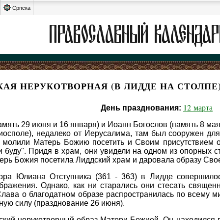
Српска
КАЯ НЕРУКОТВОРНАЯ (В ЛИДДЕ НА СТОЛПЕ
12 марта
День празднования:
амять 29 июня и 16 января) и Иоанн Богослов (память 8 ма
Диосполе), недалеко от Иерусалима, там был сооружен д
 молили Матерь Божию посетить и Своим присутствием ос
и буду". Придя в храм, они увидели на одном из опорных
рь Божия посетила Лиддский храм и даровала образу Свое
ора Юлиана Отступника (361 - 363) в Лидде совершило
бражения. Однако, как ни старались они стесать священ
Слава о благодатном образе распространилась по всему ми
ную силу (празднование 26 июня).
ский нерукотворный образ Матери Божией. Он находился 