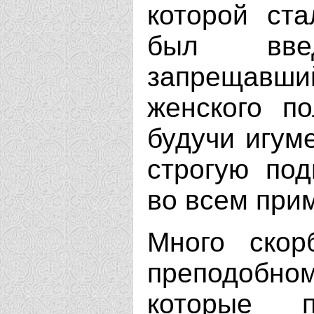
которой ст
был вве
запрещав
женского п
будучи игум
строгую по
во всем при
Много скор
преподобно
которые 