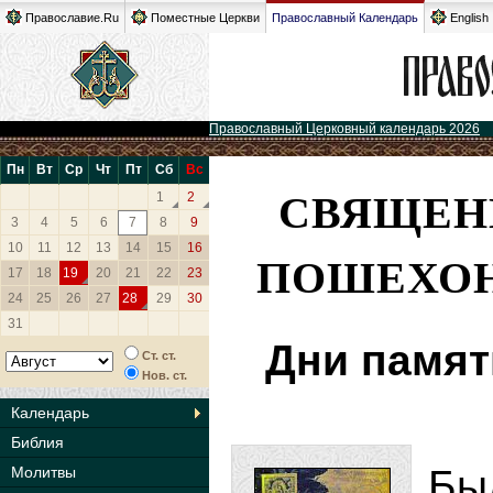
Православие.Ru
Поместные Церкви
Православный Календарь
English
Православный Церковный календарь 2026
Пн
Вт
Ср
Чт
Пт
Сб
Вс
СВЯЩЕН
1
2
3
4
5
6
7
8
9
10
11
12
13
14
15
16
ПОШЕХОН
17
18
19
20
21
22
23
24
25
26
27
28
29
30
31
Дни памят
Ст. ст.
Нов. ст.
Календарь
Библия
Бы
Молитвы