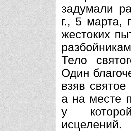
задумали ра
г., 5 марта
жестоких пы
разбойникам
Тело свято
Один благоч
взяв святое 
а на месте 
у которо
исцелений.