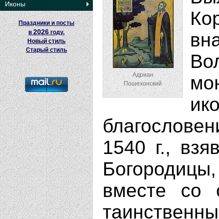
Иконы
Ко
Праздники и посты
2026
в
году.
вн
Новый стиль
Старый стиль
Во
Адриан
мо
Пошехонский
и
благослове
1540 г., вз
Богородиц
вместе со 
таинстве