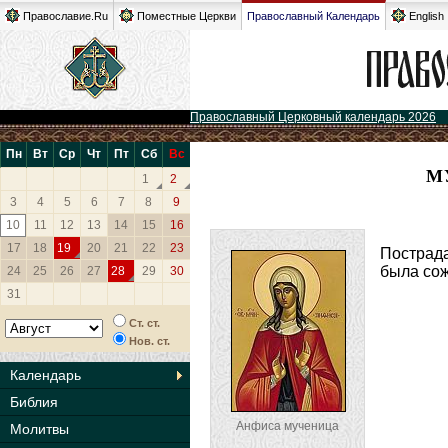
Православие.Ru
Поместные Церкви
Православный Календарь
English
Православный Церковный календарь 2026
Пн
Вт
Ср
Чт
Пт
Сб
Вс
М
1
2
3
4
5
6
7
8
9
10
11
12
13
14
15
16
17
18
19
20
21
22
23
Пострада
была со
24
25
26
27
28
29
30
31
Ст. ст.
Нов. ст.
Календарь
Библия
Анфиса мученица
Молитвы