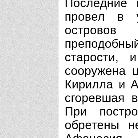
Последние 
провел в 
острово
преподобн
старости, 
сооружена ц
Кирилла и А
сгоревшая в
При постр
обретены н