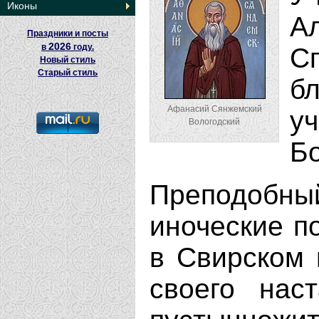
Иконы
А
Праздники и посты
2026
в
году.
С
Новый стиль
Старый стиль
б
Афанасий Сянжемский
у
Вологодский
Б
Преподобн
иноческие п
в Свирском 
своего нас