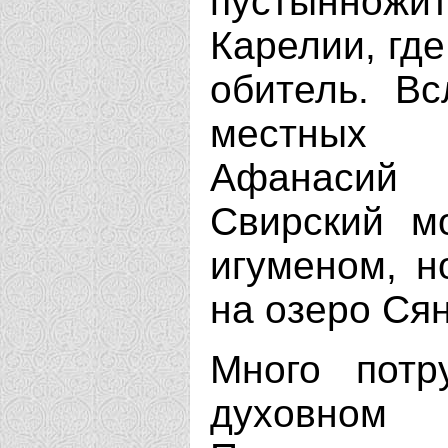
пустынножи
Карелии, гд
обитель. Вс
местных 
Афанасий 
Свирский м
игуменом, н
на озеро Ся
Много потр
духовном