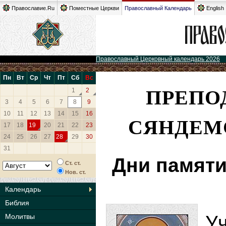
Православие.Ru
Поместные Церкви
Православный Календарь
English
Православный Церковный календарь 2026
Пн
Вт
Ср
Чт
Пт
Сб
Вс
ПРЕПО
1
2
3
4
5
6
7
8
9
10
11
12
13
14
15
16
СЯНДЕМ
17
18
19
20
21
22
23
24
25
26
27
28
29
30
31
Дни памяти
Ст. ст.
Нов. ст.
Календарь
Библия
У
Молитвы