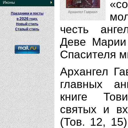
«с
Иконы
Архангел Гавриил
мо
Праздники и посты
2026
в
году.
Новый стиль
честь анге
Старый стиль
Деве Марии
Спасителя м
Архангел Га
главных ан
книге Тов
святых и вх
(Тов. 12, 15