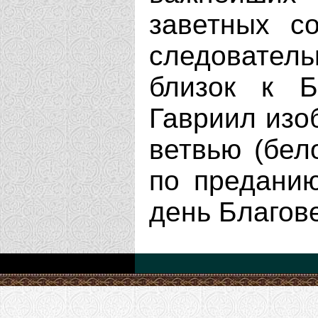
заветных со
следователь
близок к Б
Гавриил изо
ветвью (бел
по предани
день Благов