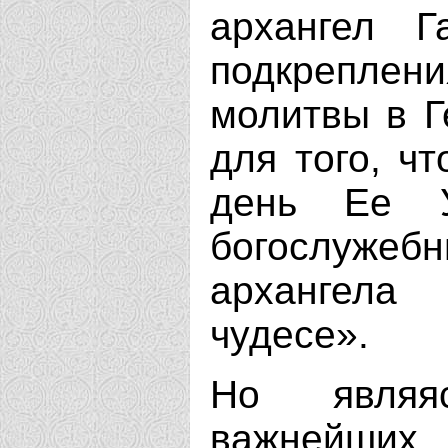
архангел 
подкрепле
молитвы в Г
для того, ч
день Ее У
богослужебн
архангела
чудесе».
Но являя
важнейших