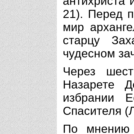
антихриста и
21). Перед 
мир арханге
старцу За
чудесном за
Через шес
Назарете 
избрании 
Спасителя (Л
По мнению 