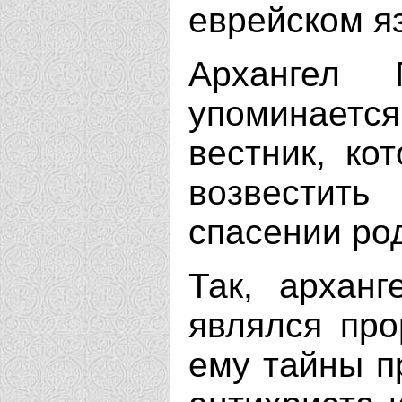
еврейском я
Архангел 
упоминается
вестник, ко
возвестит
спасении ро
Так, арханг
являлся про
ему тайны п