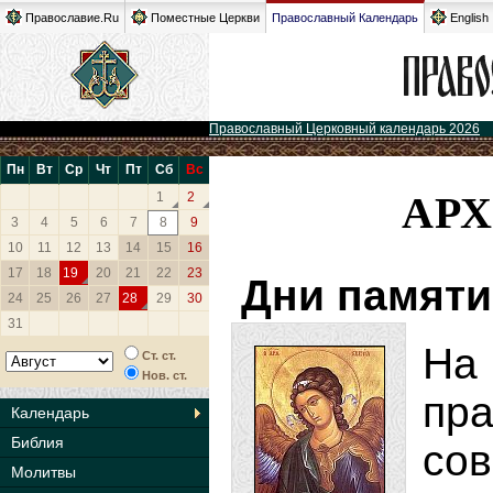
Православие.Ru
Поместные Церкви
Православный Календарь
English
Православный Церковный календарь 2026
Пн
Вт
Ср
Чт
Пт
Сб
Вс
АРХ
1
2
3
4
5
6
7
8
9
10
11
12
13
14
15
16
17
18
19
20
21
22
23
Дни памяти
24
25
26
27
28
29
30
31
На
Ст. ст.
Нов. ст.
пр
Календарь
Библия
со
Молитвы