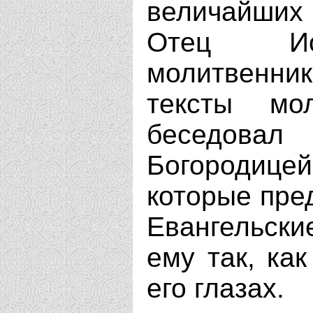
величайших
Отец И
молитвенни
тексты мо
беседовал
Богородице
которые пре
Евангельск
ему так, ка
его глазах.