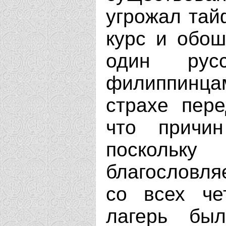
угрожал тай
курс и обош
один рус
филиппинц
страхе пере
что причин
поскольку
благословля
со всех че
лагерь был