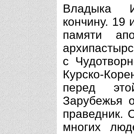
Владыка 
кончину. 19 
памяти ап
архипастырс
с Чудотвор
Курско-Коре
перед это
Зарубежья о
праведник. 
многих люд