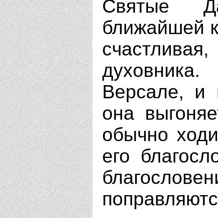
Святые Д
ближайшей к
счастлива
духовника
Версале, и 
она выгоняе
обычно ходи
его благосл
благослов
поправляютс