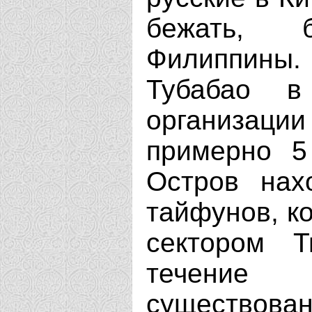
бежать, 
Филиппины
Тубабао в
организац
примерно 5
Остров нах
тайфунов, к
сектором Т
течение
существован