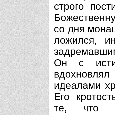
строго пост
Божественну
со дня монаш
ложился, и
задремавши
Он с исти
вдохновля
идеалами хр
Его кротос
те, что 