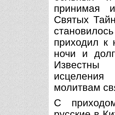
принимая 
Святых Тайн
становилос
приходил к 
ночи и долг
Известны 
исцеления
молитвам св
С приходо
русские в К