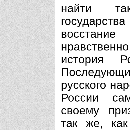
найти та
государства
восстание
нравственн
история Р
Последую
русского на
России са
своему при
так же, ка