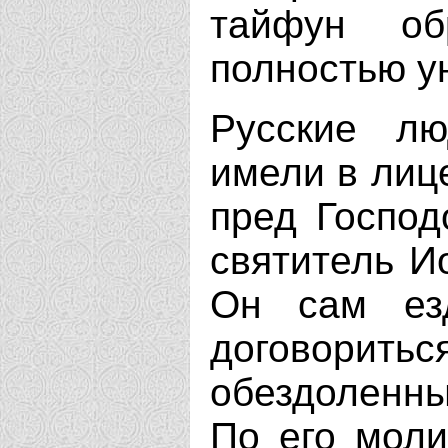
тайфун о
полностью у
Русские лю
имели в лиц
пред Господ
святитель И
Он сам ез
договори
обездоленны
По его моли