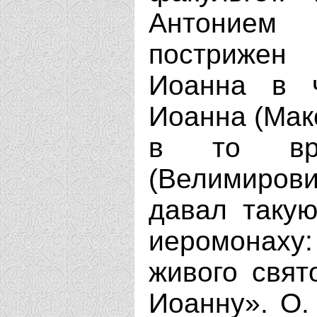
Антонием 
пострижен
Иоанна в ч
Иоанна (Мак
в то вре
(Велимиров
давал такую
иеромонах
живого свят
Иоанну». О.