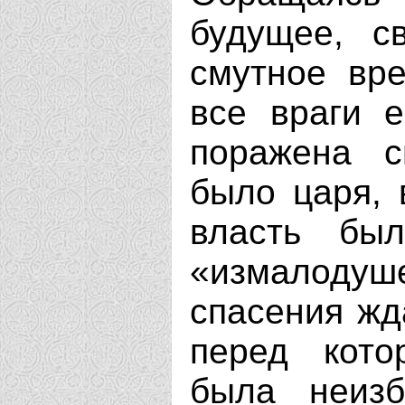
будущее, с
смутное вре
все враги 
поражена с
было царя, 
власть бы
«измалодуш
спасения жд
перед кото
была неизб