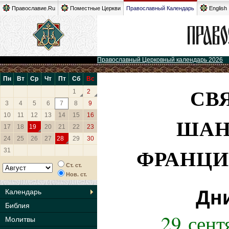
Православие.Ru
Поместные Церкви
Православный Календарь
English
Православный Церковный календарь 2026
Пн
Вт
Ср
Чт
Пт
Сб
Вс
СВ
1
2
3
4
5
6
7
8
9
10
11
12
13
14
15
16
ШАН
17
18
19
20
21
22
23
24
25
26
27
28
29
30
ФРАНЦИ
31
Ст. ст.
Нов. ст.
Дн
Календарь
Библия
29 сент
Молитвы