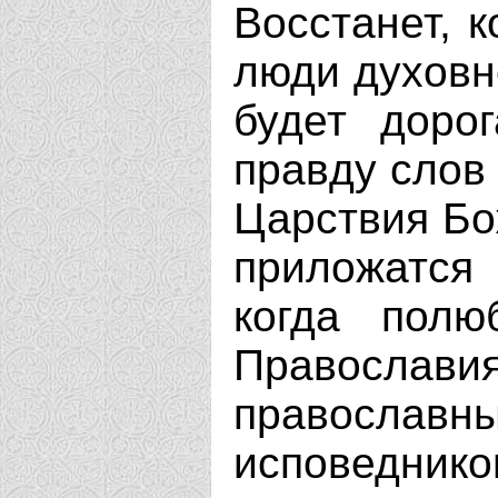
Восстанет, к
люди духовно
будет доро
правду слов
Царствия Бо
приложатся
когда полю
Православия
правосла
исповеднико