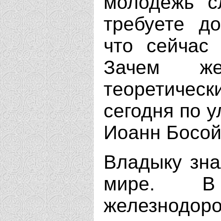
молодежь с
требуете до
что сейчас 
Зачем ж
теоретическ
сегодня по 
Иоанн Босой
Владыку зна
мире. В
железнодор