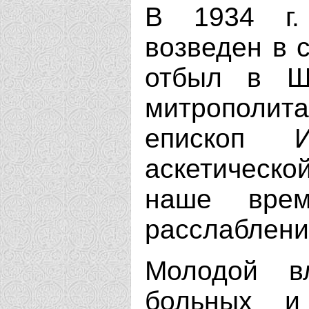
В 1934 г.
возведен в с
отбыл в Ша
митрополит
епископ 
аскетическо
наше врем
расслаблени
Молодой в
больных и