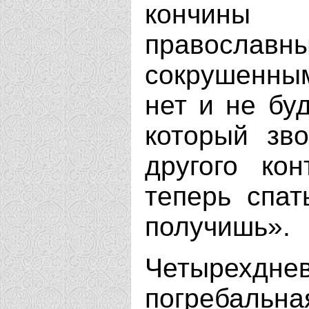
кончины 
правосл
сокрушенны
нет и не бу
который зв
другого ко
теперь спат
получишь».
Четырехдн
погребальн