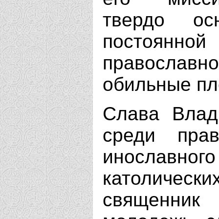
твердо о
постоянн
православ
обильные пл
Слава Влад
среди пра
инославного 
католически
священни