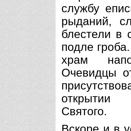
службу епис
рыданий, с
блестели в 
подле гроба.
храм напо
Очевидцы от
присутствов
открытии 
Святого.
Вскоре и в 