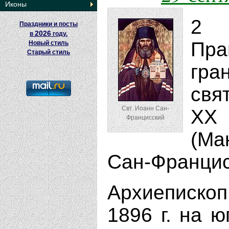
Иконы
2 
Праздники и посты
2026
в
году.
Пр
Новый стиль
Старый стиль
гра
свя
Свт. Иоанн Сан-
XX 
Францисский
(Ма
Сан-Францис
Архиепископ
1896 г. на 