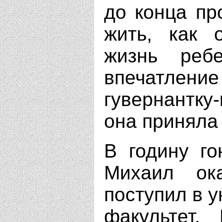
до конца пр
жить, как 
жизнь ребе
впечатлен
гувернантку
она приняла
В годину г
Михаил ок
поступил в у
факультет.