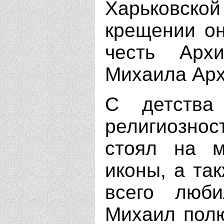
Харьковско
крещении о
честь Арх
Михаила Арх
С детства
религиозно
стоял на м
иконы, а та
всего люби
Михаил полю