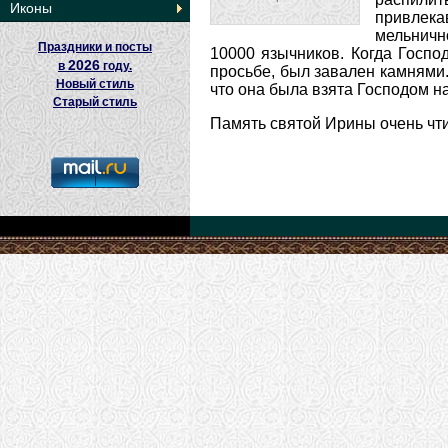
Иконы
привлека
мельничн
Праздники и посты
10000 язычников. Когда Госпо
2026
в
году.
просьбе, был завален камнями.
Новый стиль
что она была взята Господом н
Старый стиль
Память святой Ирины очень чти