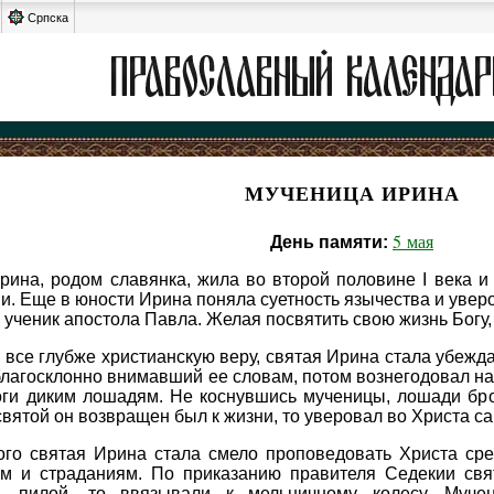
Српска
МУЧЕНИЦА ИРИНА
5 мая
День памяти:
рина, родом славянка, жила во второй половине I века и
. Еще в юности Ирина поняла суетность язычества и уверо
ученик апостола Павла. Желая посвятить свою жизнь Богу,
все глубже христианскую веру, святая Ирина стала убежда
лагосклонно внимавший ее словам, потом вознегодовал на 
оги диким лошадям. Не коснувшись мученицы, лошади брос
вятой он возвращен был к жизни, то уверовал во Христа сам
ого святая Ирина стала смело проповедовать Христа сре
м и страданиям. По приказанию правителя Седекии свя
ть пилой, то ввязывали к мельничному колесу. Муч