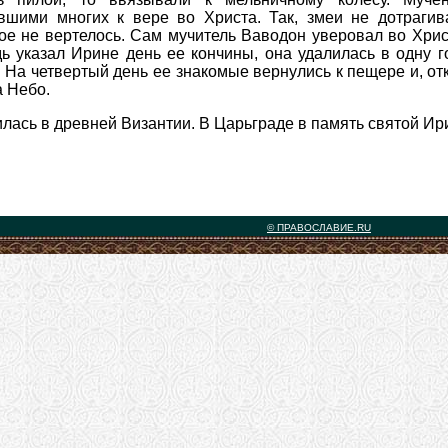
вшими многих к вере во Христа. Так, змеи не дотрагив
ое не вертелось. Сам мучитель Ваводон уверовал во Хрис
дь указал Ирине день ее кончины, она удалилась в одну 
 На четвертый день ее знакомые вернулись к пещере и, от
а Небо.
лась в древней Византии. В Царьграде в память святой И
© ПРАВОСЛАВИЕ.RU