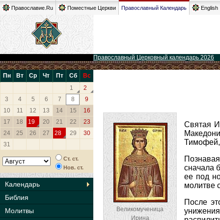
Православие.Ru
Поместные Церкви
Православный Календарь
English
Православный Церковный календарь 2026
Пн
Вт
Ср
Чт
Пт
Сб
Вс
1
2
3
4
5
6
7
8
9
10
11
12
13
14
15
16
17
18
19
20
21
22
23
Святая И
Македонии
24
25
26
27
28
29
30
Тимофей, 
31
Познавая 
Ст. ст.
сначала б
Нов. ст.
ее под н
Календарь
молитве с
Библия
После эт
Великомученица
Молитвы
унижения
Ирина
распили