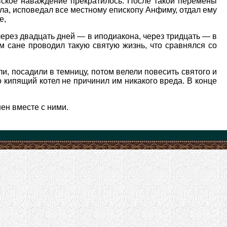
вское наваждение прекратилось. После такой перемены
ола, исповедал все местному епископу Анфиму, отдал ему
е,
через двадцать дней — в иподиакона, через тридцать — в
м сане проводил такую святую жизнь, что сравнялся со
и, посадили в темницу, потом велели повесить святого и
но кипящий котел не причинил им никакого вреда. В конце
ен вместе с ними.