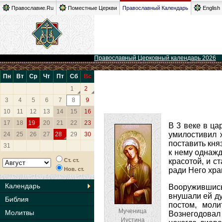
Православие.Ru
Поместные Церкви
Православный Календарь
English
Православный Церковный календарь 2026
Пн
Вт
Ср
Чт
Пт
Сб
Вс
1
2
3
4
5
6
7
8
9
10
11
12
13
14
15
16
17
18
19
20
21
22
23
В 3 веке в ц
умилостивил 
24
25
26
27
28
29
30
поставить кня
31
к нему однажд
Ст. ст.
красотой, и с
Нов. ст.
ради Него хра
Календарь
Вооружившись
внушали ей ду
Библия
постом, мол
Мученица
Молитвы
Вознегодовал 
Иустина