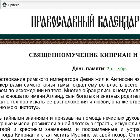
Српска
СВЯЩЕННОМУЧЕНИК КИПРИАН И
2 октября
День памяти:
арствование римского императора Декия жил в Антиохии я
жертвами самого князя тьмы, отдал ему во власть всего 
зем по исхождении из тела. Многие обращались к нему в св
ы юноша по имени Аглаид, сын богатых и знатных родител
тал с тех пор искать ее расположения и любви, она же отв
ню мою чистоту».
 тайными знаниями и призвав на помощь нечистых духов, 
рные мысли, разжигали в ней плотскую страсть, искушали
итвой и крестным знамением, и посрамленные и устра
тогда Киприан и стал мстить Иустине за свой позор. Он 