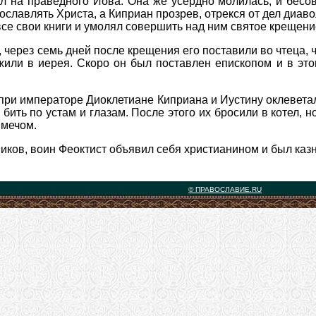
ол на праведного Иова. Она же усердно молилась, и бесо
ославлять Христа, а Киприан прозрев, отрекся от дел диав
се свои книги и умолял совершить над ним святое крещени
 через семь дней после крещения его поставили во чтеца, 
ожили в иерея. Скоро он был поставлен епископом и в это
при императоре Диоклетиане Киприана и Иустину оклеветал
 бить по устам и глазам. После этого их бросили в котел, 
 мечом.
ков, воин Феоктист объявил себя христианином и был казн
© ПРАВОСЛАВИЕ.RU