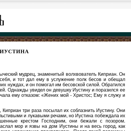
 ИУСТИНА
зыческий мудрец, знаменитый волхвователъ Киприан. Он
себя, и тот дал ему в услужение полк бесов и обещал
оих нуждах, и он помогал им бесовской силой. Обратился
ей. Однажды увидел он девушку Иустину и поразился ее
ечала ему отказом: «Жених мой - Христос; Ему я служу и
Киприан три раза посылал их соблазнить Иустину. Они
 льстивыми и лукавыми речами, но Иустина побеждала их
шенные крестом Господним, они бежали с позором.
наслал мор и язвы на дом Иустины и на весь город, как