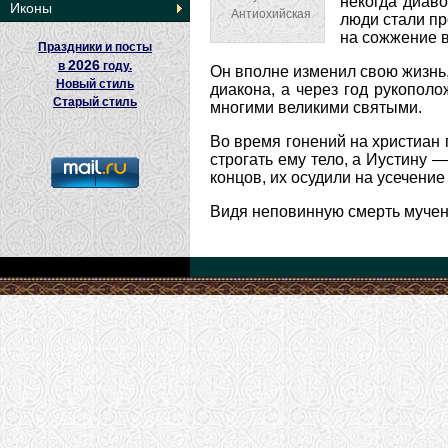
некогда диав
Иконы
Антиохийская
люди стали пр
на сожжение в
Праздники и посты
2026
в
году.
Он вполне изменил свою жизнь,
Новый стиль
диакона, а через год рукопол
Старый стиль
многими великими святыми.
Во время гонений на христиан 
строгать ему тело, а Иустину —
концов, их осудили на усечение
Видя неповинную смерть мучени