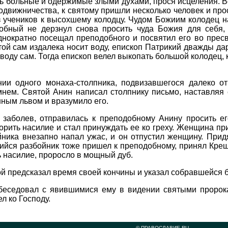
ить больные и одержимые злыми духами, прося исцеления. В
подвижничества, к святому пришли несколько человек и пр
 учеников к высохшему колодцу. Чудом Божиим колодец на
добный не дерзнул снова просить чуда Божия для себя,
днократно посещал преподобного и посвятил его во прес
той сам издалека носит воду, епископ Патрикий дважды д
воду сам. Тогда епископ велел выкопать большой колодец,
ии одного монаха-столпника, подвизавшегося далеко от 
мнем. Святой Анин написал столпнику письмо, наставляя
ным львом и вразумило его.
 заболев, отправилась к преподобному Анину просить ег
орить насилие и стал принуждать ее ко греху. Женщина пр
йника внезапно напал ужас, и он отпустил женщину. При
йся разбойник тоже пришел к преподобному, принял Креще
 насилие, проросло в мощный дуб.
ой предсказал время своей кончины и указал собравшейся б
беседовал с явившимися ему в видении святыми пророк
л ко Господу.
© ПРАВОСЛАВИЕ.RU