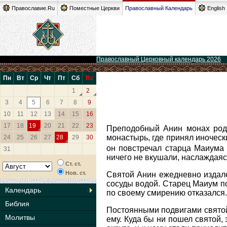
Православие.Ru
Поместные Церкви
Православный Календарь
English
Православный Церковный календарь 2026
Пн
Вт
Ср
Чт
Пт
Сб
Вс
1
2
3
4
5
6
7
8
9
10
11
12
13
14
15
16
17
18
19
20
21
22
23
Преподобный Анин монах роди
монастырь, где принял иноческ
24
25
26
27
28
29
30
он повстречал старца Маиума 
31
ничего не вкушали, наслаждаяс
Ст. ст.
Нов. ст.
Святой Анин ежедневно издал
сосуды водой. Старец Маиум по
Календарь
по своему смирению отказался.
Библия
Постоянными подвигами святой 
Молитвы
ему. Куда бы ни пошел святой,