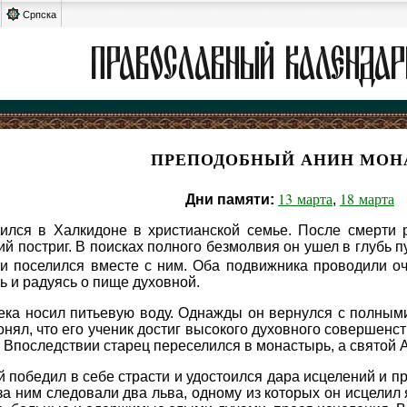
Српска
ПРЕПОДОБНЫЙ АНИН МОН
13 марта
18 марта
Дни памяти:
,
лся в Халкидоне в христианской семье. После смерти р
ий постриг. В поисках полного безмолвия он ушел в глубь 
и поселился вместе с ним. Оба подвижника проводили о
ь и радуясь о пище духовной.
ека носил питьевую воду. Однажды он вернулся с полным
нял, что его ученик достиг высокого духовного совершенств
 Впоследствии старец переселился в монастырь, а святой А
победил в себе страсти и удостоился дара исцелений и п
 за ним следовали два льва, одному из которых он исцелил