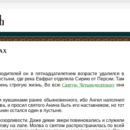
АХ
одителей он в пятнадцатилетнем возрасте удалился в
пустыни, где река Евфрат отделяла Сирию от Персии. Там
Святую Четыредесятницу
чень строгую жизнь. Во всю
они
и кувшинами ранее обыкновенного, ибо Ангел наполнил
а, и просил святого Анина быть его наставником, но тот
нин остался один в пустыне.
розорливости. Даже дикие звери повиновались и служили
 язву на лапе. Молва о святом распространилась по всей