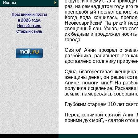
округе, и к нему стали приход
Иконы
раз, на семнадцатом году его 
преподобный послал одного из
Праздники и посты
Когда вода кончилась, препо
2026
в
году.
Неокесарийский Патрикий нео
Новый стиль
священный сан. Узнав, что свя
Старый стиль
их бедным и продолжал носить 
города.
Святой Анин прозрел о желан
разбойника, ранившего его ка
доставлено столпнику приручен
Одна благочестивая женщина,
женщины денег, он решил сотв
Анине, помоги мне!" На разбо
получила исцеление. Раскаявши
землю, намереваясь совершить
Глубоким старцем 110 лет свят
Перед кончиной святой Анин 
приими дух мой", - святой отоше