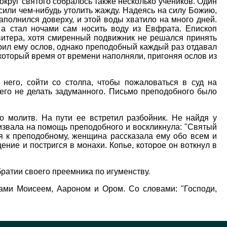
округ святого собралось также несколько учеников. Один
осили чем-нибудь утолить жажду. Надеясь на силу Божию,
полнился доверху, и этой воды хватило на много дней.
 а стал ночами сам носить воду из Евфрата. Епископ
витера, хотя смиренный подвижник не решался принять
арил ему ослов, однако преподобный каждый раз отдавал
 который время от времени наполняли, пригоняя ослов из
него, сойти со столпа, чтобы пожаловаться в суд на
 его не делать задуманного. Письмо преподобного было
о молитв. На пути ее встретил разбойник. Не найдя у
извала на помощь преподобного и воскликнула: "Святый
дя к преподобному, женщина рассказала ему обо всем и
ние и постригся в монахи. Копье, которое он воткнул в
ратии своего преемника по игуменству.
ами Моисеем, Аароном и Ором. Со словами: "Господи,