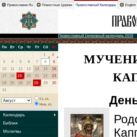
Православие.Ru
Поместные Церкви
Православный Календарь
English
Православный Церковный календарь 2026
Пн
Вт
Ср
Чт
Пт
Сб
Вс
МУЧЕНИ
1
2
3
4
5
6
7
8
9
10
11
12
13
14
15
16
КА
17
18
19
20
21
22
23
24
25
26
27
28
29
30
31
День
Ст. ст.
Нов. ст.
Календарь
Род
Библия
Ка
Молитвы