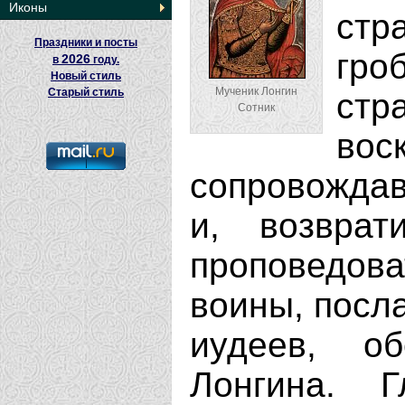
Иконы
стр
Праздники и посты
гро
2026
в
году.
Новый стиль
Мученик Лонгин
Старый стиль
ст
Сотник
вос
сопровожда
и, возврат
проповедова
воины, посл
иудеев, об
Лонгина. 