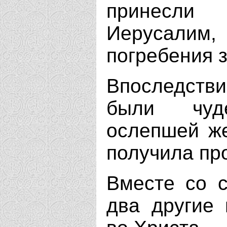
принесли
Иерусалим,
погребения з
Впоследств
были чуд
ослепшей же
получила пр
Вместе со с
два другие 