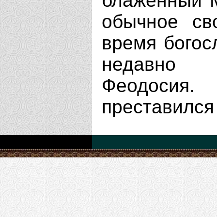
блаженный М
обычное св
время богос
недавно с
Феодосия
преставился 