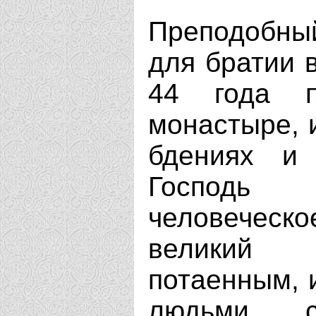
Преподобн
для братии в
44 года 
монастыре, и
бдениях и
Господь
человеческ
великий 
потаенным, и
людьми,