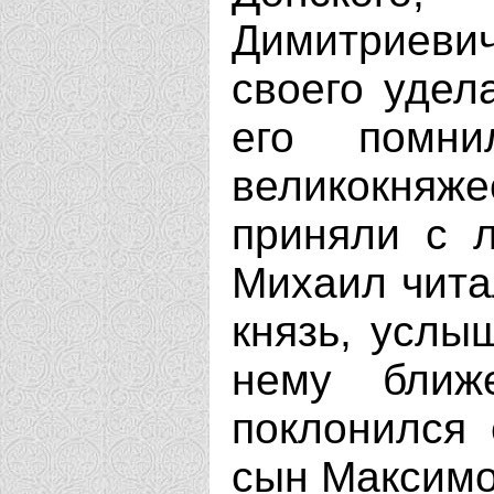
Димитриеви
своего удел
его помн
великокняже
приняли с 
Михаил читал
князь, услы
нему ближ
поклонился 
сын Максимо