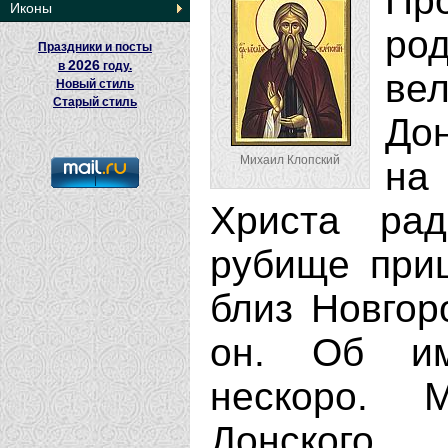
Пр
Иконы
ро
Праздники и посты
2026
в
году.
ве
Новый стиль
Старый стиль
Дон
Михаил Клопский
на
Христа ра
рубище при
близ Новгоро
он. Об им
нескоро. 
Донского