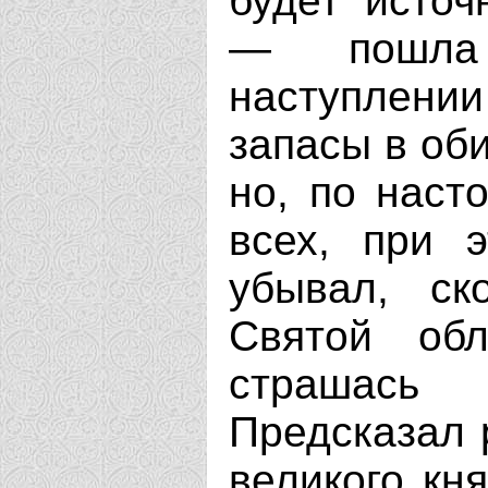
будет источ
— пошла
наступлени
запасы в оби
но, по наст
всех, при 
убывал, ск
Святой об
страшась
Предсказал 
великого кня