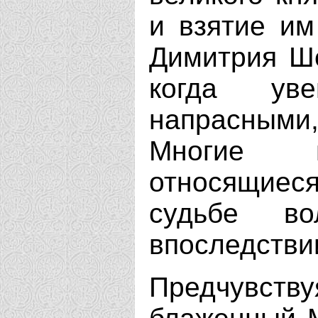
и взятие им
Димитрия Ше
когда ув
напрасными
Многие п
относящиеся
судьбе во
впоследстви
Предчувству