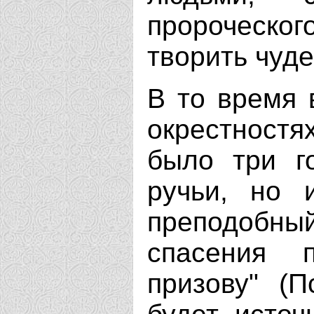
пророческо
творить чуде
В то время 
окрестностя
было три г
ручьи, но 
преподобный
спасения 
призову" (П