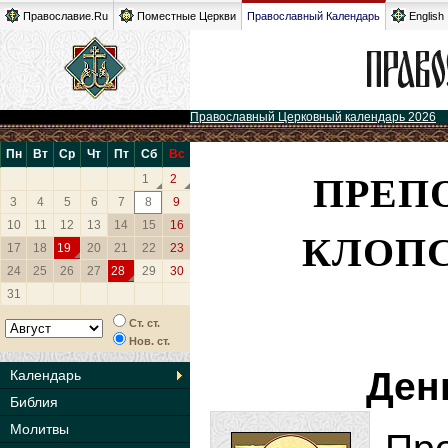
Православие.Ru
Поместные Церкви
Православный Календарь
English
Православный Церковный календарь 2026
Пн
Вт
Ср
Чт
Пт
Сб
Вс
ПРЕП
1
2
3
4
5
6
7
8
9
10
11
12
13
14
15
16
КЛОПС
17
18
19
20
21
22
23
24
25
26
27
28
29
30
31
Ст. ст.
Нов. ст.
Ден
Календарь
Библия
Молитвы