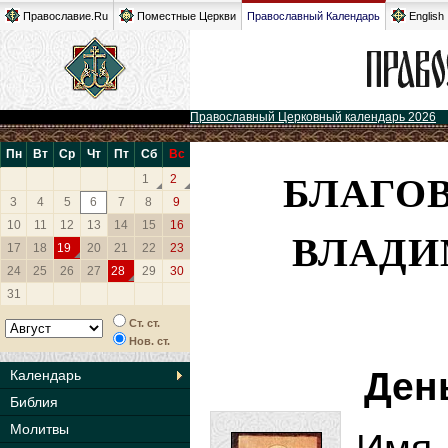
Православие.Ru
Поместные Церкви
Православный Календарь
English
Православный Церковный календарь 2026
Пн
Вт
Ср
Чт
Пт
Сб
Вс
БЛАГОВ
1
2
3
4
5
6
7
8
9
10
11
12
13
14
15
16
ВЛАДИ
17
18
19
20
21
22
23
24
25
26
27
28
29
30
31
Ст. ст.
Нов. ст.
Ден
Календарь
Библия
Молитвы