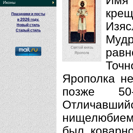
Имя
Иконы
крещ
Праздники и посты
2026
в
году.
Изя
Новый стиль
Старый стиль
Муд
Святой князь
равн
Ярополк
Точ
Ярополка не
позже 50
Отличавший
нищелюбием
был коварно