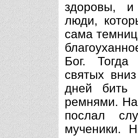
здоровы, и
люди, котор
сама темниц
благоуханно
Бог. Тогда
святых вниз
дней бить 
ремнями. На
послал сл
мученики. Н