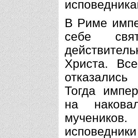
исповедника
В Риме импе
себе св
действите
Христа. Вс
отказались
Тогда импер
на накова
мучеников.
исповедник