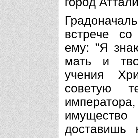
город Аттали
Градоначаль
встрече со
ему: "Я зна
мать и тво
учения Хр
советую т
императора
имущество
доставишь 