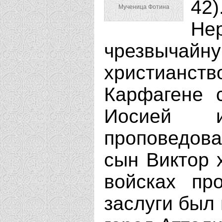
42
Мученица Фотина
Нер
чрезвычайн
христианств
Карфагене 
Иосией 
проповедова
сын Виктор 
войсках пр
заслуги был