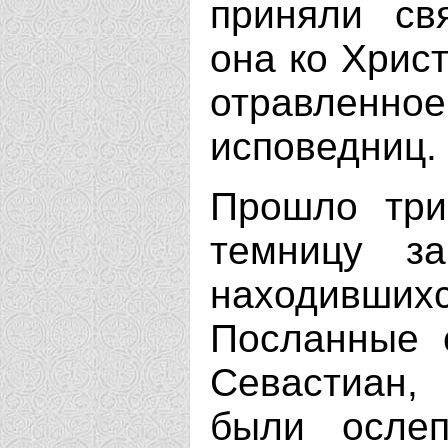
приняли св
она ко Христ
отравленно
исповедниц.
Прошло три
темницу з
находивш
Посланные 
Севастиан,
были ослеп