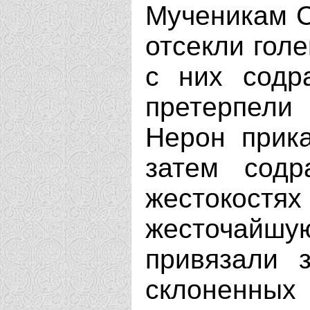
Мученикам С
отсекли голе
с них содр
претерпели
Нерон прика
затем содр
жестокост
жесточайшую
привязали 
склоненны