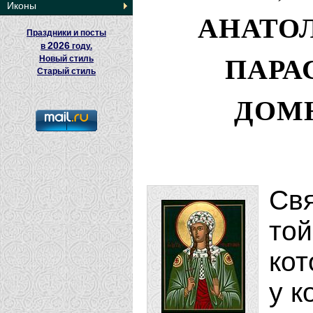
Иконы
АНАТОЛ
Праздники и посты
2026
в
году.
ПАРА
Новый стиль
Старый стиль
ДОМ
Св
то
ко
у к