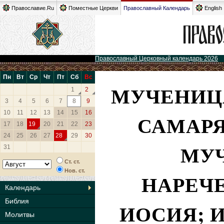
Православие.Ru
Поместные Церкви
Православный Календарь
English
Православный Церковный календарь 2026
Пн
Вт
Ср
Чт
Пт
Сб
Вс
МУЧЕНИЦА
1
2
3
4
5
6
7
8
9
10
11
12
13
14
15
16
САМАРЯ
17
18
19
20
21
22
23
24
25
26
27
28
29
30
МУЧ
31
Ст. ст.
Нов. ст.
НАРЕЧ
Календарь
Библия
ИОСИЯ; 
Молитвы