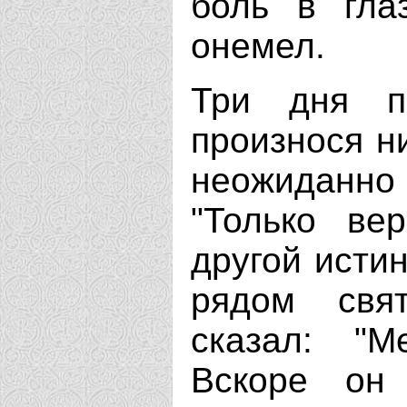
боль в гла
онемел.
Три дня п
произнося н
неожиданн
"Только ве
другой исти
рядом свя
сказал: "М
Вскоре он