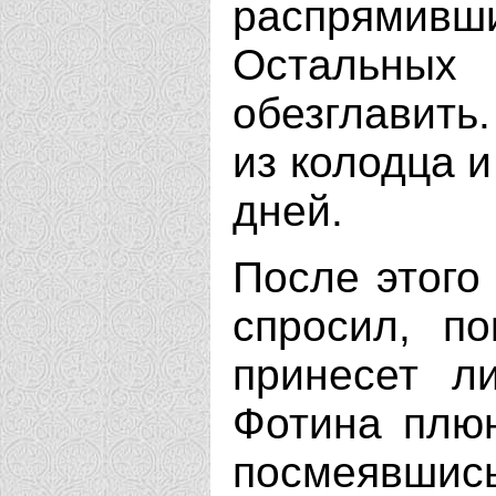
распрямивш
Остальны
обезглавить
из колодца и
дней.
После этого
спросил, п
принесет л
Фотина плюн
посмеявши