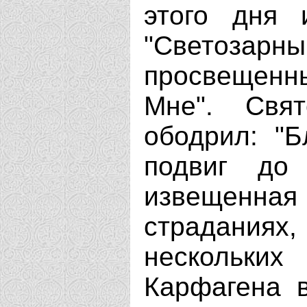
этого дня 
"Светоза
просвещенн
Мне". Свят
ободрил: "Б
подвиг до 
извещенная 
страдани
нескольких
Карфагена 