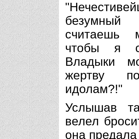
"Нечестивей
безумный
считаешь 
чтобы я с
Владыки м
жертву п
идолам?!"
Услышав та
велел броси
она предала 