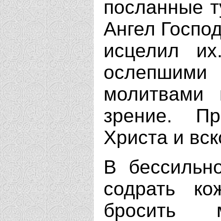
посланные т
Ангел Госпо
исцелил их
ослепшим
молитвами 
зрение. П
Христа и вск
В бессильн
содрать к
бросить 