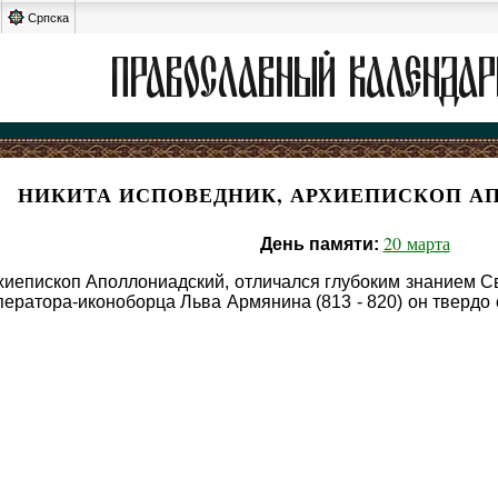
Српска
НИКИТА ИСПОВЕДНИК, АРХИЕПИСКОП А
20 марта
День памяти:
хиепископ Аполлониадский, отличался глубоким знанием 
ератора-иконоборца Льва Армянина (813 - 820) он твердо 