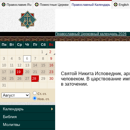
Православие.Ru
Поместные Церкви
Православный Календарь
English
Православный Церковный календарь 2026
Пн
Вт
Ср
Чт
Пт
Сб
Вс
1
2
3
4
5
6
7
8
9
10
11
12
13
14
15
16
17
18
19
20
21
22
23
Святой Никита Исповедник, ар
человеком. В царствование имп
24
25
26
27
28
29
30
в заточении.
31
Ст. ст.
Нов. ст.
Календарь
Библия
Молитвы