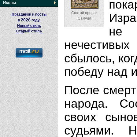
пок
Иконы
Святой пророк
Изра
Праздники и посты
Самуил
2026
в
году.
Новый стиль
не
Старый стиль
нечестивы
сбылось, ко
победу над 
После смерт
народа. Со
своих сын
судьями. 