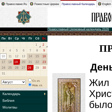
Православие.Ru
Поместные Церкви
Православный Календарь
English
Православный Церковный календарь 2026
Пн
Вт
Ср
Чт
Пт
Сб
Вс
П
1
2
3
4
5
6
7
8
9
10
11
12
13
14
15
16
17
18
19
20
21
22
23
Ден
24
25
26
27
28
29
30
31
Жил 
Ст. ст.
Нов. ст.
Хрис
Календарь
Библия
было
Молитвы