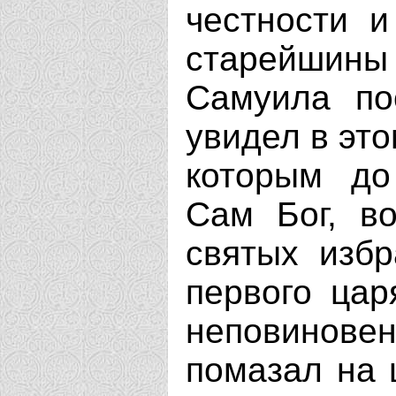
честности и
старейшины
Самуила по
увидел в это
которым до
Сам Бог, в
святых избр
первого цар
неповинове
помазал на 