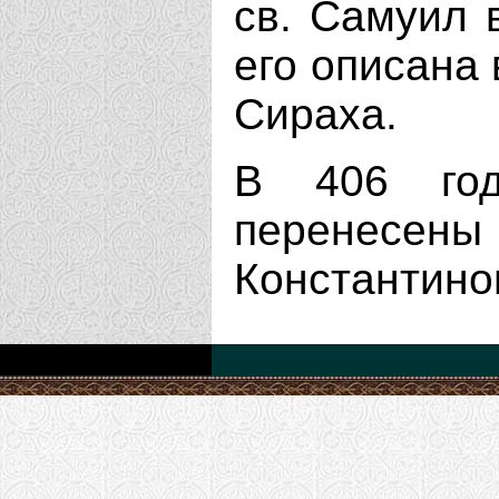
св. Самуил 
его описана 
Сираха.
В 406 го
перене
Константино