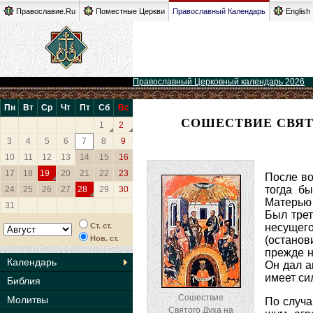
Православие.Ru
Поместные Церкви
Православный Календарь
English
Православный Церковный календарь 2026
Пн
Вт
Ср
Чт
Пт
Сб
Вс
СОШЕСТВИЕ СВЯТ
1
2
3
4
5
6
7
8
9
10
11
12
13
14
15
16
17
18
19
20
21
22
23
После во
тогда б
24
25
26
27
28
29
30
Матерью 
31
Был трет
Ст. ст.
несущего
Нов. ст.
(останов
прежде н
Календарь
Он дал а
имеет си
Библия
Сошествие
Молитвы
По случа
Святого Духа на