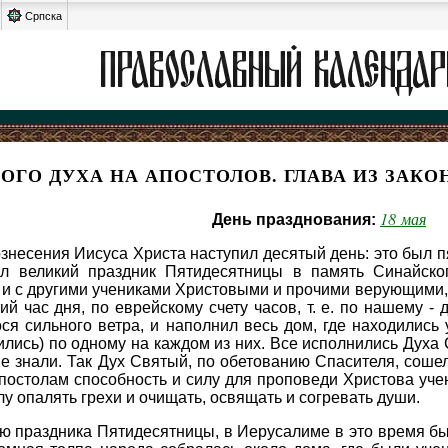
Српска
ОГО ДУХА НА АПОСТОЛОВ. ГЛАВА ИЗ ЗАК
18 мая
День празднования:
знесения Иисуса Христа наступил десятый день: это был 
ыл великий праздник Пятидесятницы в память Синайског
и с другими учениками Христовыми и прочими верующими,
ий час дня, по еврейскому счету часов, т. е. по нашему - 
ся сильного ветра, и наполнил весь дом, где находились
ились) по одному на каждом из них. Все исполнились Духа 
е знали. Так Дух Святый, по обетованию Спасителя, сошел 
постолам способность и силу для проповеди Христова учени
лу опалять грехи и очищать, освящать и согревать души.
ю праздника Пятидесятницы, в Иерусалиме в это время б