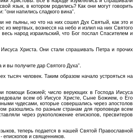
ники Христовы. Все в народе изумлялись и спрашивали
свой язык, в котором родились? Как они могут говорить
 "они напились сладкого вина".
и не пьяны, но что на них сошел Дух Святый, как это и
ес из мертвых, вознесся на небо и излил на них Святого
, весь народ израильский, что Бог послал Спасителем и
 Иисуса Христа. Они стали спрашивать Петра и прочих
а и вы получите дар Святого Духа".
ех тысяч человек. Таким образом начало устрояться на
при помощи Божией; число верующих в Господа Иисуса
ведовали всем об Иисусе Христе, Сыне Божием, о Его
енными чудесами, которые совершались через апостолов
том разошлись по разным странам для проповеди всем
ставляли через рукоположение епископов, пресвитеров
 языков, теперь подается в нашей Святой Православной
 - епископов и священников.