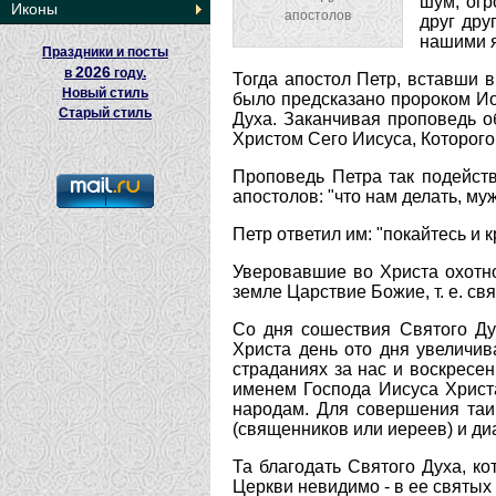
шум, огр
Иконы
апостолов
друг дру
нашими я
Праздники и посты
2026
в
году.
Тогда апостол Петр, вставши в
Новый стиль
было предсказано пророком Иои
Старый стиль
Духа. Заканчивая проповедь об
Христом Сего Иисуса, Которого
Проповедь Петра так подейст
апостолов: "что нам делать, му
Петр ответил им: "покайтесь и 
Уверовавшие во Христа охотно
земле Царствие Божие, т. е. св
Со дня сошествия Святого Ду
Христа день ото дня увеличи
страданиях за нас и воскресе
именем Господа Иисуса Христ
народам. Для совершения таи
(священников или иереев) и ди
Та благодать Святого Духа, к
Церкви невидимо - в ее святых