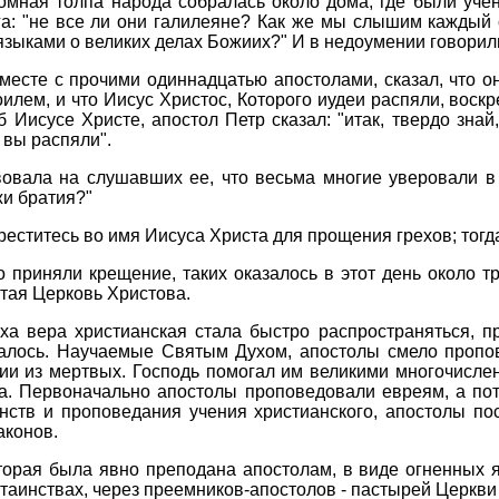
омная толпа народа собралась около дома, где были уче
га: "не все ли они галилеяне? Как же мы слышим каждый 
зыками о великих делах Божиих?" И в недоумении говорили:
месте с прочими одиннадцатью апостолами, сказал, что он
лем, и что Иисус Христос, Которого иудеи распяли, воскр
 Иисусе Христе, апостол Петр сказал: "итак, твердо знай
 вы распяли".
вовала на слушавших ее, что весьма многие уверовали в
жи братия?"
креститесь во имя Иисуса Христа для прощения грехов; тогд
 приняли крещение, таких оказалось в этот день около тр
ятая Церковь Христова.
ха вера христианская стала быстро распространяться, 
валось. Научаемые Святым Духом, апостолы смело пропо
нии из мертвых. Господь помогал им великими многочисл
а. Первоначально апостолы проповедовали евреям, а по
нств и проповедания учения христианского, апостолы по
аконов.
оторая была явно преподана апостолам, в виде огненных
 таинствах, через преемников-апостолов - пастырей Церкви