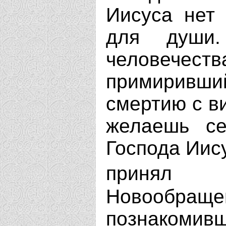
Иисуса нет 
для души
человечес
примиривш
смертию с в
желаешь се
Господа Иису
приня
Новообраще
познакоми