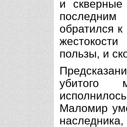
и скверные 
последним
обратился к
жестокости
пользы, и ск
Предсказа
убитого 
исполнилос
Маломир уме
наследника