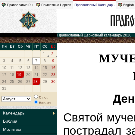
Православие.Ru
Поместные Церкви
Православный Календарь
English
Православный Церковный календарь 2026
Пн
Вт
Ср
Чт
Пт
Сб
Вс
МУЧЕ
1
2
3
4
5
6
7
8
9
10
11
12
13
14
15
16
17
18
19
20
21
22
23
24
25
26
27
28
29
30
31
Ден
Ст. ст.
Нов. ст.
Календарь
Святой мучен
Библия
пострадал з
Молитвы