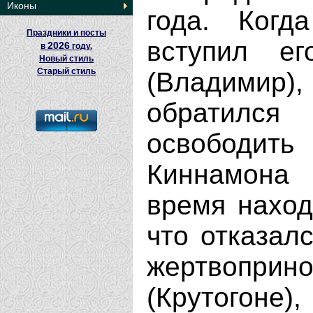
Иконы
года. Когд
Праздники и посты
вступил ег
2026
в
году.
Новый стиль
Старый стиль
(Владимир)
обратилс
освободить 
Киннамона 
время наход
что отказал
жертвоприн
(Крутогоне