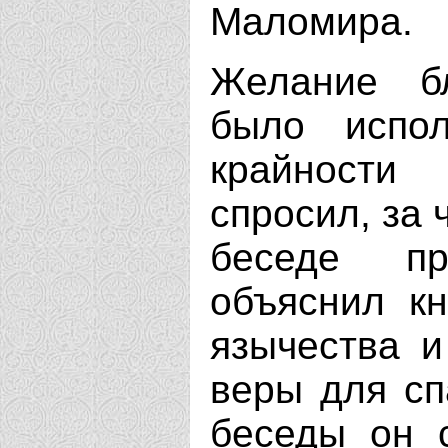
Маломира.
Желание бл
было испо
крайности 
спросил, за 
беседе пр
объяснил кн
язычества и
веры для сп
беседы он с