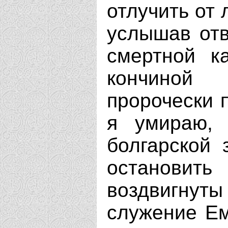
отлучить от 
услышав отв
смертной к
кончиной с
пророчески п
я умираю, 
болгарской 
остановить
воздвигнуты
служение Ем