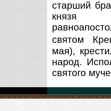
старший бра
князя 
равноапос
святом Кр
мая), крест
народ. Испо
святого муче