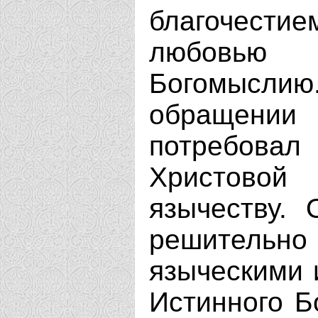
благочести
любовью 
Богомысли
обращении
потребова
Христовой
язычеству. 
решительн
языческими 
Истинного Б