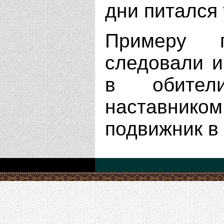
дни питался
Примеру п
следовали и
в обите
наставник
подвижник в 