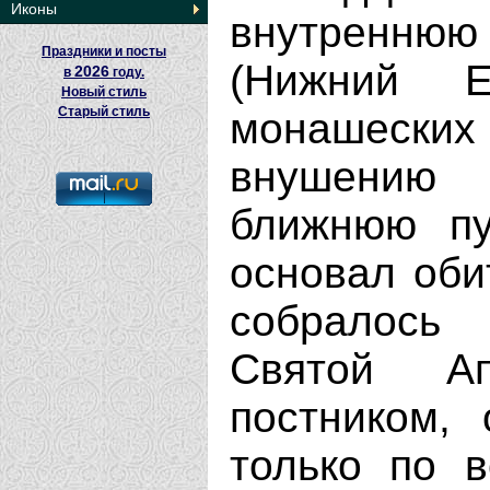
Иконы
внутренню
Праздники и посты
(Нижний Е
2026
в
году.
Новый стиль
Старый стиль
монашеских
внушению
ближнюю пу
основал оби
собралось
Святой А
постником,
только по в