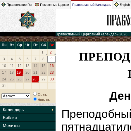
Православие.Ru
Поместные Церкви
Православный Календарь
English
Православный Церковный календарь 2026
Пн
Вт
Ср
Чт
Пт
Сб
Вс
ПРЕПО
1
2
3
4
5
6
7
8
9
10
11
12
13
14
15
16
17
18
19
20
21
22
23
24
25
26
27
28
29
30
31
Ден
Ст. ст.
Нов. ст.
Календарь
Препод
Библия
пятнадцатил
Молитвы