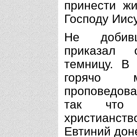
принести жи
Господу Иису
Не добив
приказал 
темницу. В
горячо 
проповедов
так что
христианс
Евтиний дон