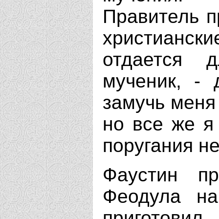
Правитель п
христианск
отдается 
мученик, - 
замучь меня
но все же я
поругания н
Фаустин пр
Феодула на
приготовил