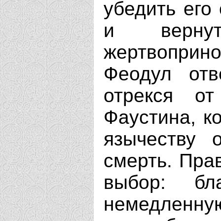
убедить его 
и верну
жертвоприн
Феодул отв
отрекся о
Фаустина, к
язычеству 
смерть. Пра
выбор: бл
немедленную