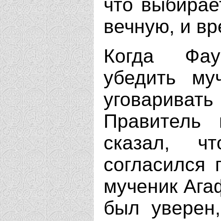
что выбирает
вечную, и вр
Когда Фау
убедить му
уговарива
Правитель 
сказал, ч
согласился 
мученик Ага
был уверен,