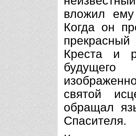
неизвестный
вложил ему 
Когда он пр
прекрасный
Креста и р
будущего
изображен
святой ис
обращал яз
Спасителя.