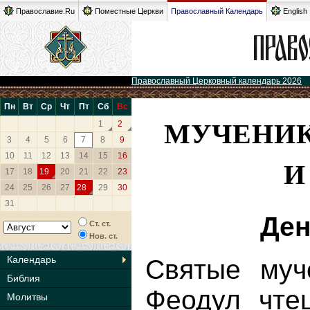
Православие.Ru
Поместные Церкви
Православный Календарь
English
Православный Церковный календарь 2026
Пн
Вт
Ср
Чт
Пт
Сб
Вс
МУЧЕНИК
1
2
3
4
5
6
7
8
9
10
11
12
13
14
15
16
И
17
18
19
20
21
22
23
24
25
26
27
28
29
30
31
Ден
Ст. ст.
Нов. ст.
Календарь
Святые муч
Библия
Феодул чте
Молитвы