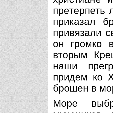
претерпеть 
приказал б
привязали с
он громко в
вторым Кре
наши прег
придем ко Х
брошен в мор
Море выб