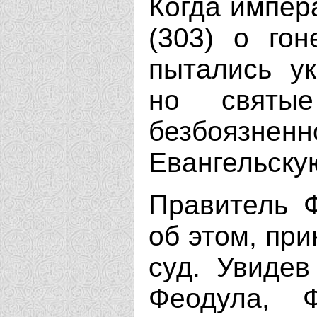
Когда импер
(303) о гон
пытались ук
но святы
безбоязне
Евангельску
Правитель Ф
об этом, при
суд. Увидев
Феодула, 