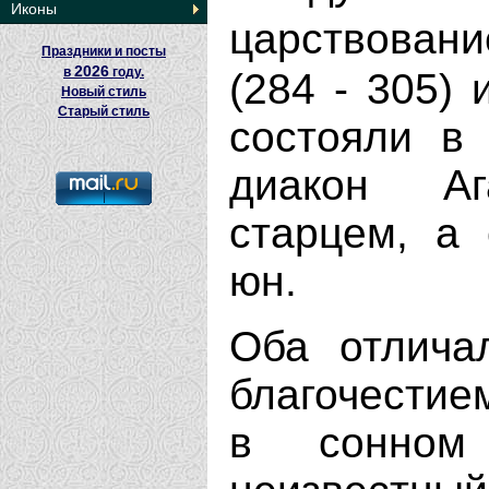
Иконы
царствован
Праздники и посты
2026
в
году.
(284 - 305) 
Новый стиль
Старый стиль
состояли в 
диакон А
старцем, а 
юн.
Оба отлича
благочестие
в сонном