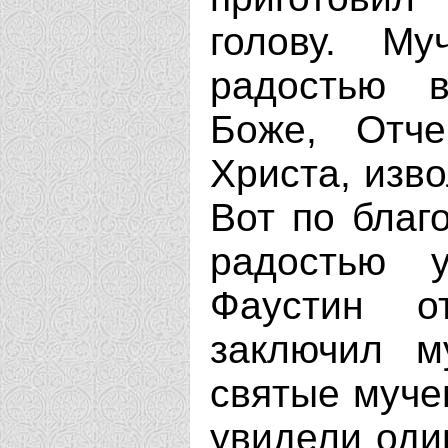
голову. М
радостью в
Боже, Отче
Христа, изво
Вот по благо
радостью 
Фаустин о
заключил м
святые муче
увидели оди