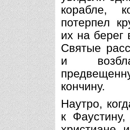
корабле, 
потерпел к
их на берег
Святые расс
и возбл
предвеще
кончину.
Наутро, ког
к Фаустину,
христиане 