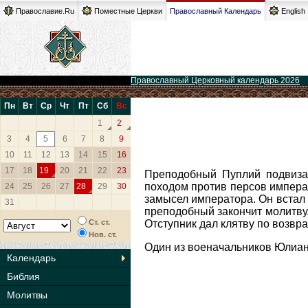
Православие.Ru
Поместные Церкви
Православный Календарь
English
Православный Церковный календарь 2026
Пн
Вт
Ср
Чт
Пт
Сб
Вс
1
2
3
4
5
6
7
8
9
10
11
12
13
14
15
16
17
18
19
20
21
22
23
Преподобный Пуплий подвиза
походом против персов импера
24
25
26
27
28
29
30
замысел императора. Он встал н
31
преподобный закончит молитву
Ст. ст.
Отступник дал клятву по возвра
Нов. ст.
Один из военачальников Юлиан
Календарь
Библия
Молитвы