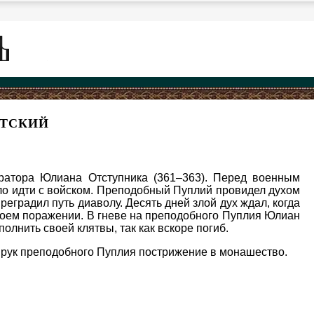
ЕТСКИЙ
ратора Юлиана Отступника (361–363). Перед военным
ло идти с войском. Преподобный Пуплий провидел духом
реградил путь диаволу. Десять дней злой дух ждал, когда
воем поражении. В гневе на преподобного Пуплия Юлиан
олнить своей клятвы, так как вскоре погиб.
 рук преподобного Пуплия пострижение в монашество.