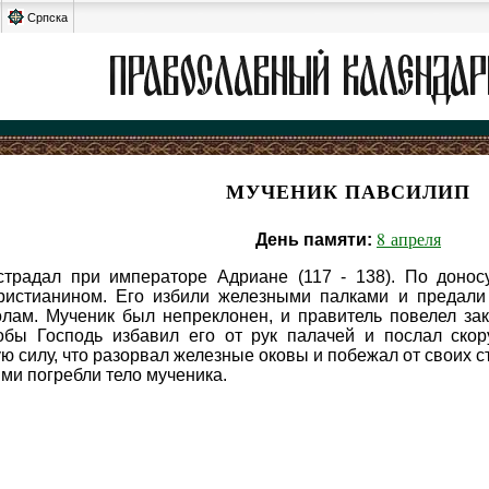
Српска
МУЧЕНИК ПАВСИЛИП
8 апреля
День памяти:
традал при императоре Адриане (117 - 138). По донос
ристианином. Его избили железными палками и предали
лам. Мученик был непреклонен, и правитель повелел зак
обы Господь избавил его от рук палачей и послал скор
ю силу, что разорвал железные оковы и побежал от своих ст
ями погребли тело мученика.