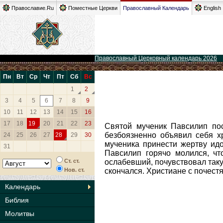
Православие.Ru
Поместные Церкви
Православный Календарь
English
Православный Церковный календарь 2026
Пн
Вт
Ср
Чт
Пт
Сб
Вс
1
2
3
4
5
6
7
8
9
10
11
12
13
14
15
16
17
18
19
20
21
22
23
Святой мученик Павсилип пос
безбоязненно объявил себя х
24
25
26
27
28
29
30
мученика принести жертву идо
31
Павсилип горячо молился, чт
Ст. ст.
ослабевший, почувствовал таку
Нов. ст.
скончался. Христиане с почест
Календарь
Библия
Молитвы