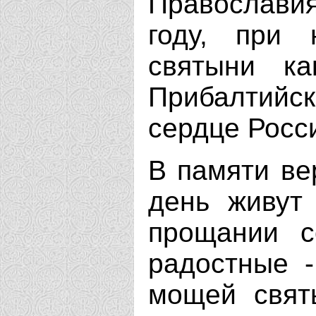
Православия
году, при 
святыни к
Прибалтий
сердце Росси
В памяти ве
день живут
прощании с
радостные -
мощей свят