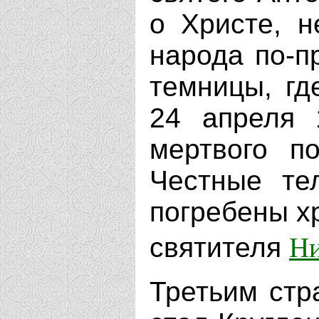
о Христе, н
народа по-п
темницы, гд
24 апреля 
мертвого п
Честные те
погребены х
Ни
святителя
Третьим стр