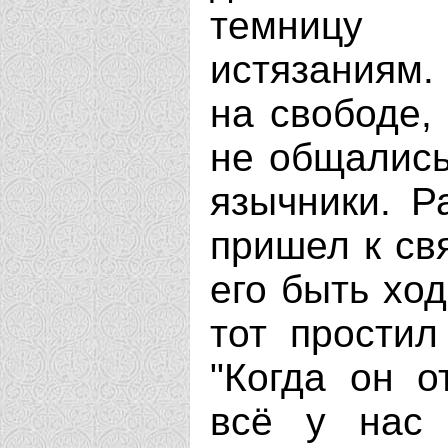
темницу 
истязаниям.
на свободе,
не общались
язычники. Р
пришел к св
его быть хо
тот простил
"Когда он о
всё у нас 