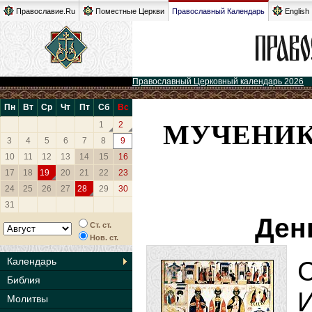
Православие.Ru
Поместные Церкви
Православный Календарь
English
Православный Церковный календарь 2026
Пн
Вт
Ср
Чт
Пт
Сб
Вс
МУЧЕНИК
1
2
3
4
5
6
7
8
9
10
11
12
13
14
15
16
17
18
19
20
21
22
23
24
25
26
27
28
29
30
31
Ден
Ст. ст.
Нов. ст.
Календарь
Библия
Молитвы