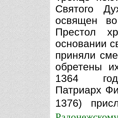
Святого Д
освящен во
Престол х
основании с
приняли сме
обретены и
1364 году
Патриарх Фи
1376) при
Радонежском