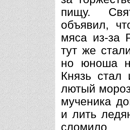
пищу. Свя
объявил, чт
мяса из-за 
тут же стал
но юноша н
Князь стал 
лютый мороз
мученика до
и лить ледя
сломило 