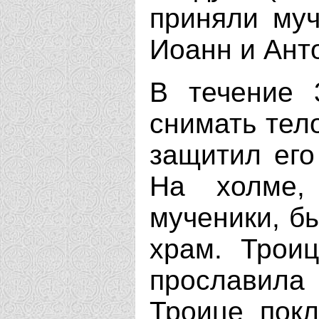
приняли муч
Иоанн и Ант
В течение 
снимать тел
защитил его
На холме,
мученики, б
храм. Троиц
прославила 
Троице пок