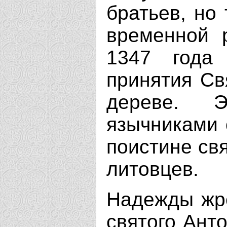
братьев, но
временной 
1347 года
принятия Св
дереве. Э
язычниками 
поистине св
литовцев.
Надежды жре
святого Ант