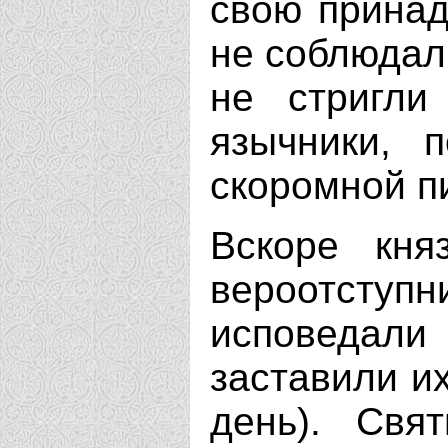
свою принад
не соблюдал
не стригли
язычники, 
скоромной п
Вскоре кня
вероотступни
исповедали
заставили и
день). Свя