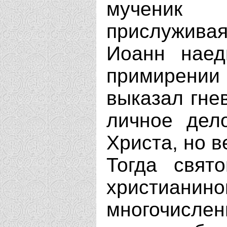
мученик
прислужива
Иоанн наед
примирении
выказал гнев
личное дел
Христа, но в
Тогда свят
христиан
многочисл