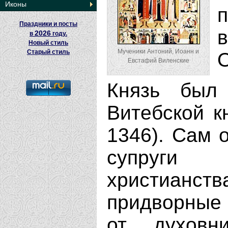
Иконы
Праздники и посты
2026
в
году.
Новый стиль
Мученики Антоний, Иоанн и
Старый стиль
О
Евстафий Виленские
Князь был
Витебской к
1346). Сам 
супруги 
христианс
придворные
от духовн