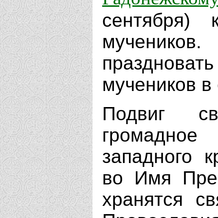
сентября)
мучеников
празднов
мучеников в 
Подвиг с
громадно
западного к
во Имя Пре
хранятся с