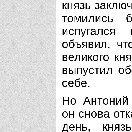
князь заключ
томились 
испугался
объявил, чт
великого кн
выпустил об
себе.
Но Антоний 
он снова отк
день, княз