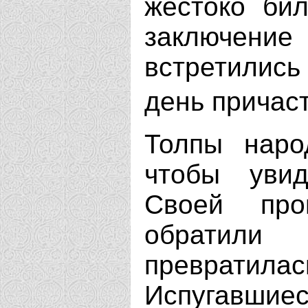
жестоко би
заключени
встретились 
день причас
Толпы наро
чтобы увид
Своей про
обратили
превратилас
Испугавшие