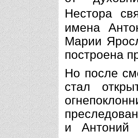
Нестора св
имена Анто
Марии Ярос
построена п
Но после см
стал откры
огнепокло
преследован
и Антоний 