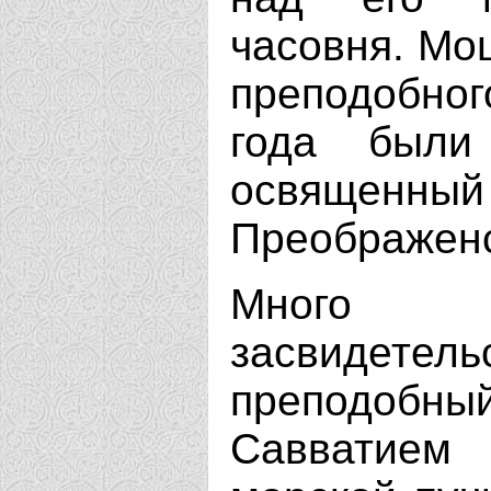
часовня. Мо
преподобног
года были
освящен
Преображенс
Много
засвидет
преподобны
Савватием