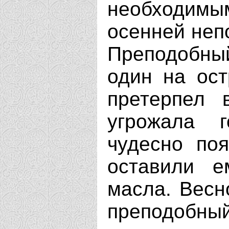
необходим
осенней непо
Преподобны
один на ост
претерпел 
угрожала г
чудесно по
оставили е
масла. Весн
преподобный