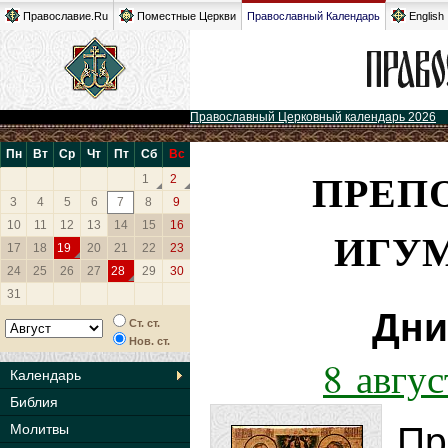
Православие.Ru
Поместные Церкви
Православный Календарь
English
Православный Церковный календарь 2026
Пн
Вт
Ср
Чт
Пт
Сб
Вс
ПРЕП
1
2
3
4
5
6
7
8
9
10
11
12
13
14
15
16
ИГУ
17
18
19
20
21
22
23
24
25
26
27
28
29
30
31
Дни
Ст. ст.
Нов. ст.
8 авгу
Календарь
Библия
Пр
Молитвы