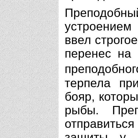
Преподоб
устроением 
ввел строгое
перенес на
преподоб
терпела при
бояр, котор
рыбы. Пре
отправить
защиты у а