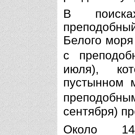
В поиска
преподобный
Белого моря
с преподо
июля), к
пустынном м
преподоб
сентября) пр
Около 14