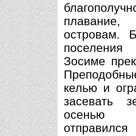
благополу
плавание,
островам. 
поселения
Зосиме прек
Преподобные
келью и огр
засевать 
осенью 
отправи