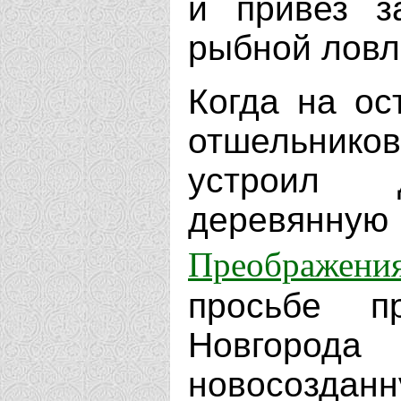
и привез з
рыбной ловл
Когда на ос
отшельник
устроил
деревянн
Преображени
просьбе п
Новгоро
новосозда