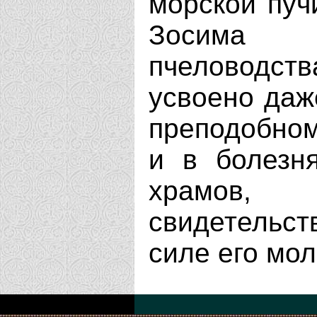
морской пуч
Зосима 
пчеловодст
усвоено даж
преподобном
и в болезн
храмов,
свидетельст
силе его мол