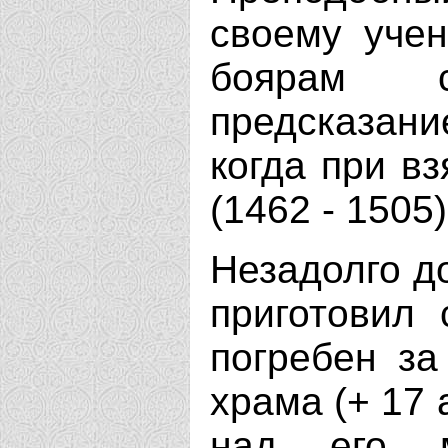
своему учен
боярам 
предсказани
когда при вз
(1462 - 1505
Незадолго д
приготовил 
погребен за
храма (+ 17 
над его м