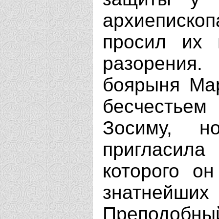
архиепископ
просил их 
разорения.
боярыня Ма
бесчестье
Зосиму, н
пригласила
которого он
знатнейших
Преподобны