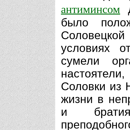
антиминсом
д
было поло
Соловецко
условиях о
сумели орг
настоятели
Соловки из 
жизни в неп
и брати
преподобног