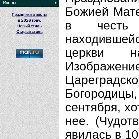
Иконы
Божией Мате
Праздники и посты
2026
в
году.
в честь 
Новый стиль
Старый стиль
находившей
церкви н
Изображение
Цареград
Богородицы
сентября, хо
нее. (Чудот
явилась в 10