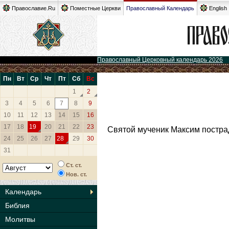
Православие.Ru
Поместные Церкви
Православный Календарь
English
Православный Церковный календарь 2026
Пн
Вт
Ср
Чт
Пт
Сб
Вс
1
2
3
4
5
6
7
8
9
10
11
12
13
14
15
16
17
18
19
20
21
22
23
Святой мученик Максим пострад
24
25
26
27
28
29
30
31
Ст. ст.
Нов. ст.
Календарь
Библия
Молитвы