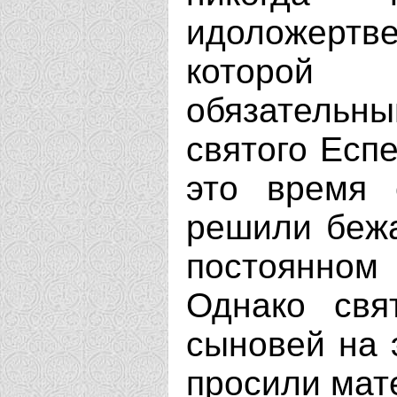
идоложертве
которой
обязательны
святого Есп
это время 
решили бежа
постоянном
Однако свя
сыновей на 
просили мат