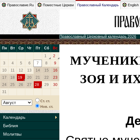
Православие.Ru
Поместные Церкви
Православный Календарь
English
Православный Церковный календарь 2026
Пн
Вт
Ср
Чт
Пт
Сб
Вс
МУЧЕНИКИ
1
2
3
4
5
6
7
8
9
10
11
12
13
14
15
16
ЗОЯ И И
17
18
19
20
21
22
23
24
25
26
27
28
29
30
31
Ст. ст.
Нов. ст.
Де
Календарь
Библия
Молитвы