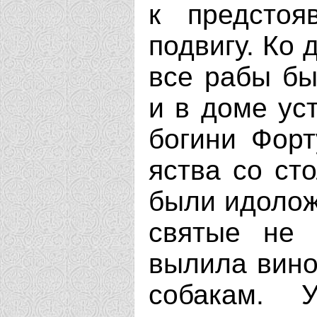
к предстоя
подвигу. Ко
все рабы бы
и в доме ус
богини Фор
яства со сто
были идолож
святые не 
вылила вино
собакам. 