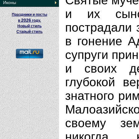
Святые мучен
Иконы
и их сын
Праздники и посты
2026
в
году.
пострадали з
Новый стиль
Старый стиль
в гонение А
супруги прин
и своих д
глубокой в
знатного ри
Малоазийск
своему зем
никогда 