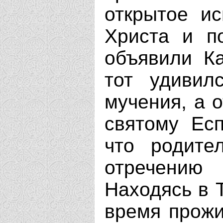
открытое и
Христа и по
объявили Ка
тот удивил
мучения, а 
святому Есп
что родите
отречени
Находясь в 
время прожи