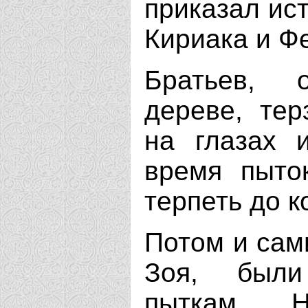
приказал ист
Кириака и Ф
Братьев, 
дереве, те
на глазах 
время пыто
терпеть до к
Потом и сам
Зоя, были
пыткам. Н