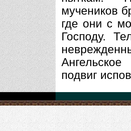
мучеников б
где они с м
Господу. Те
неврежде
Ангельско
подвиг испо