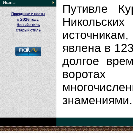
Иконы
Путивле Ку
Праздники и посты
Никольски
2026
в
году.
Новый стиль
Старый стиль
источника
явлена в 123
долгое врем
ворота
многочисле
знамениями.