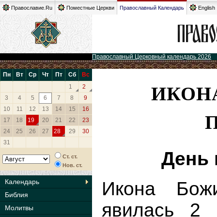
Православие.Ru
Поместные Церкви
Православный Календарь
English
Православный Церковный календарь 2026
Пн
Вт
Ср
Чт
Пт
Сб
Вс
ИКОН
1
2
3
4
5
6
7
8
9
10
11
12
13
14
15
16
17
18
19
20
21
22
23
24
25
26
27
28
29
30
31
День 
Ст. ст.
Нов. ст.
Календарь
Икона Бож
Библия
явилась 2 
Молитвы