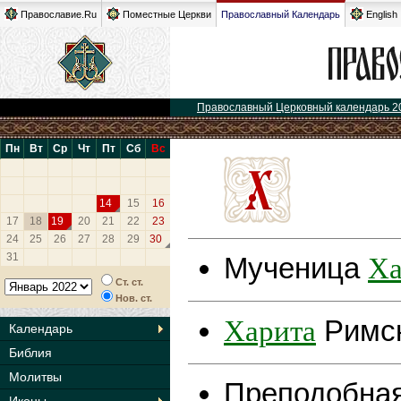
Православие.Ru
Поместные Церкви
Православный Календарь
English
Православный Церковный календарь 2
Пн
Вт
Ср
Чт
Пт
Сб
Вс
14
15
16
17
18
19
20
21
22
23
24
25
26
27
28
29
30
Ха
31
Мученица
Ст. ст.
Нов. ст.
Харита
Римск
Календарь
Библия
Молитвы
Преподобна