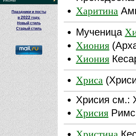
Иконы
Харитина
Ами
Праздники и посты
2022
в
году.
Новый стиль
Хи
Старый стиль
Мученица
Хиония
(Арха
Хиония
Кесар
Хриса
(Хриси
Хрисия cм.: 
Хрисия
Римск
Христина
Кес