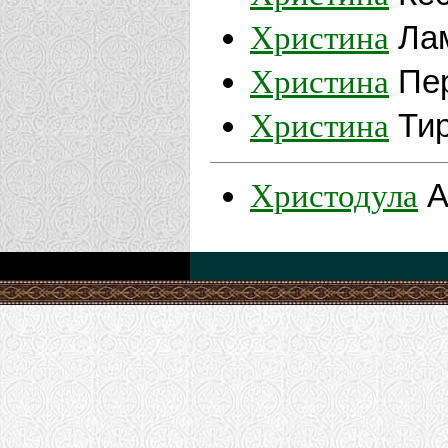
Христина
Лам
Христина
Пер
Христина
Тир
Христодула
А