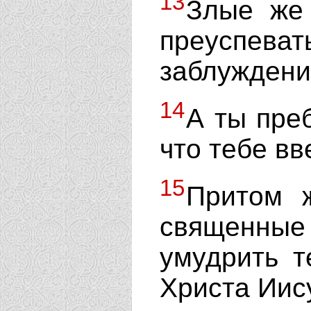
13
Злые же
преуспев
заблуждени
14
А ты пре
что тебе вв
15
Притом 
священные
умудрить т
Христа Иис