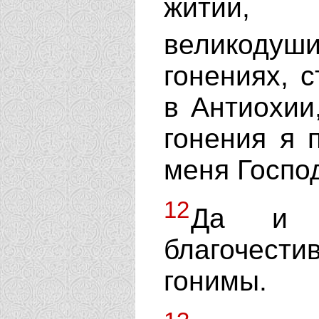
житии, 
великодуш
гонениях, 
в Антиохии
гонения я 
меня Госпо
12
Да и 
благочести
гонимы.