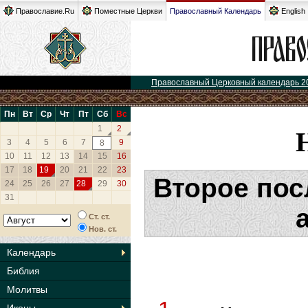
Православие.Ru
Поместные Церкви
Православный Календарь
English
Православный Церковный календарь 2
Пн
Вт
Ср
Чт
Пт
Сб
Вс
1
2
3
4
5
6
7
9
8
10
11
12
13
14
15
16
17
18
19
20
21
22
23
Второе пос
24
25
26
27
28
29
30
31
Ст. ст.
Нов. ст.
Календарь
Библия
Молитвы