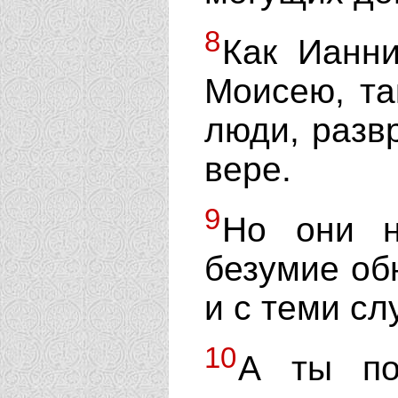
8
Как Ианн
Моисею, та
люди, разв
вере.
9
Но они н
безумие об
и с теми сл
10
А ты по