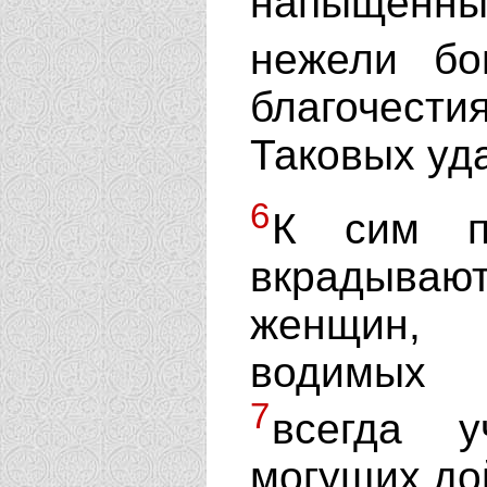
напыщенн
нежели бо
благочести
Таковых уд
6
К сим пр
вкрадываю
женщин, 
водимых 
7
всегда 
могущих до