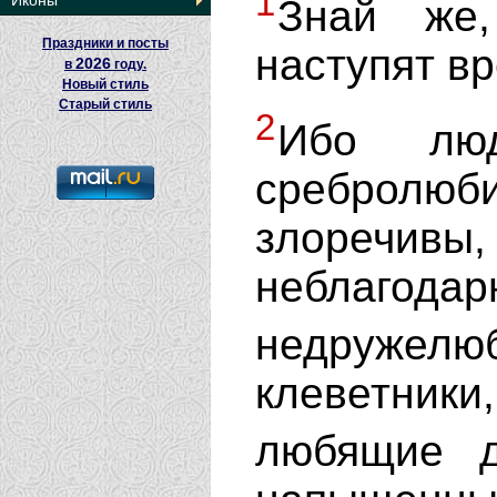
1
Иконы
Знай же
Праздники и посты
наступят в
2026
в
году.
Новый стиль
Старый стиль
2
Ибо люд
сребролю
злоречивы
неблаго
недруже
клеветники
любящие 