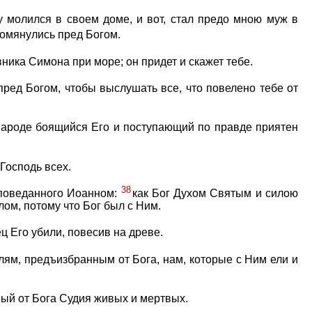
су молился в своем доме, и вот, стал предо мною муж в
помянулись пред Богом.
ника Симона при море; он придет и скажет тебе.
пред Богом, чтобы выслушать все, что повелено тебе от
народе боящийся Его и поступающий по правде приятен
Господь всех.
38
оповеданного Иоанном:
как Бог Духом Святым и силою
лом, потому что Бог был с Ним.
ц Его убили, повесив на древе.
елям, предъизбранным от Бога, нам, которые с Ним ели и
ный от Бога Судия живых и мертвых.