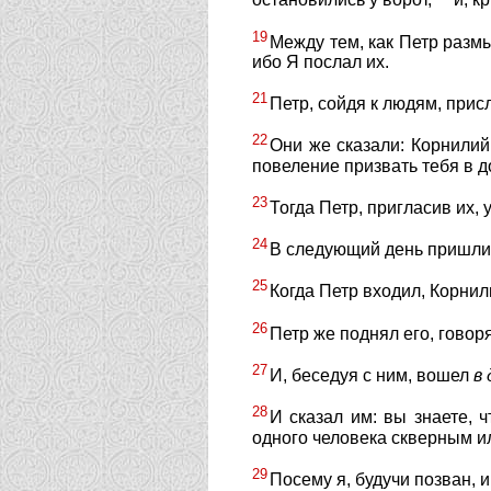
остановились у ворот,
и, к
19
Между тем, как Петр размы
ибо Я послал их.
21
Петр, сойдя к людям, прис
22
Они же сказали: Корнилий
повеление призвать тебя в д
23
Тогда Петр, пригласив их, 
24
В следующий день пришли о
25
Когда Петр входил, Корнили
26
Петр же поднял его, говоря
27
И, беседуя с ним, вошел
в
28
И сказал им: вы знаете, 
одного человека скверным и
29
Посему я, будучи позван, 