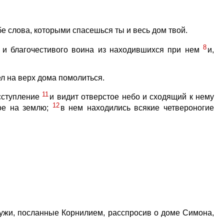
бе слова, которыми спасешься ты и весь дом твой.
8
уг и благочестивого воина из находившихся при нем
и,
ел на верх дома помолиться.
11
исступление
и видит отверстое небо и сходящий к нему
12
мое на землю;
в нем находились всякие четвероногие
 мужи, посланные Корнилием, расспросив о доме Симона,