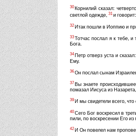
30
Корнилий сказал: четверт
31
светлой одежде,
и говорит
32
Итак пошли в Иоппию и при
33
Тотчас послал я к тебе, 
Бога.
34
Петр отверз уста и сказал
Ему.
36
Он послал сынам Израилев
37
Вы знаете происходившее 
помазал Иисуса из Назарета,
39
И мы свидетели всего, что
40
Сего Бог воскресил в трет
пили, по воскресении Его из
42
И Он повелел нам пропове