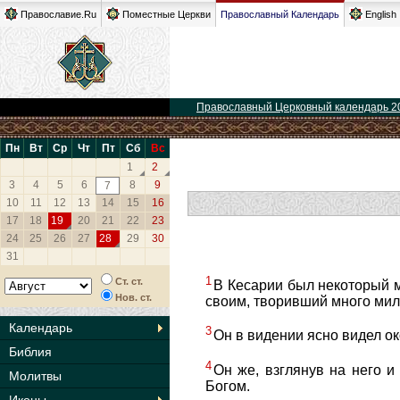
Православие.Ru
Поместные Церкви
Православный Календарь
English
Православный Церковный календарь 2
Пн
Вт
Ср
Чт
Пт
Сб
Вс
1
2
3
4
5
6
8
9
7
10
11
12
13
14
15
16
17
18
19
20
21
22
23
24
25
26
27
28
29
30
31
1
Ст. ст.
В Кесарии был некоторый м
Нов. ст.
своим, творивший много мил
Календарь
3
Он в видении ясно видел ок
Библия
4
Он же, взглянув на него и 
Молитвы
Богом.