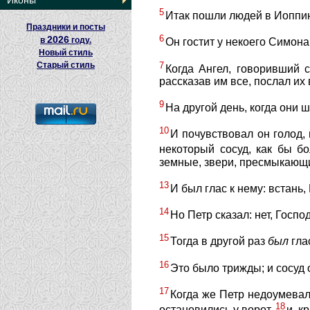
Иконы
5
Итак пошли людей в Иоппи
Праздники и посты
6
2026
в
году.
Он гостит у некоего Симона
Новый стиль
7
Старый стиль
Когда Ангел, говоривший 
рассказав им все, послал их
9
На другой день, когда они 
10
И почувствовал он голод, 
некоторый сосуд, как бы б
земные, звери, пресмыкающ
13
И был глас к нему: встань,
14
Но Петр сказал: нет, Госпо
15
Тогда в другой раз
был
глас
16
Это было трижды; и сосуд 
17
Когда же Петр недоумевал
18