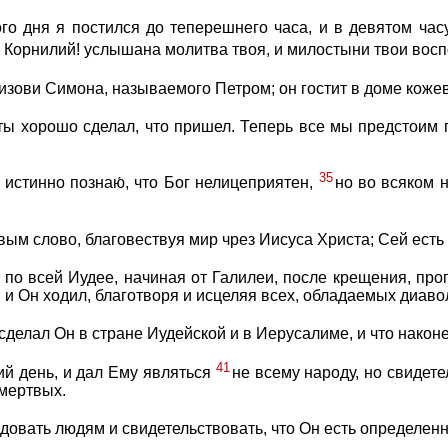
ого дня я постился до теперешнего часа, и в девятом ча
: Корнилий! услышана молитва твоя, и милостыни твои вос
зови Симона, называемого Петром; он гостит в доме кожев
и ты хорошо сделал, что пришел. Теперь все мы предстоим 
35
: истинно познаю́, что Бог нелицеприятен,
но во всяком 
ым слово, благовествуя мир чрез Иисуса Христа; Сей есть 
по всей Иудее, начиная от Галилеи, после крещения, пр
 и Он ходил, благотворя и исцеляя всех, обладаемых диаво
 сделал Он в стране Иудейской и в Иерусалиме, и что наконе
41
ий день, и дал Ему являться
не всему народу, но свидет
 мертвых.
довать людям и свидетельствовать, что Он есть определен