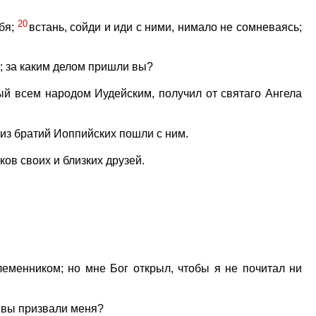
20
ебя;
встань, сойди и иди с ними, нимало не сомневаясь;
е; за каким делом пришли вы?
ый всем народом Иудейским, получил от святаго Ангела
е из братий Иоппийских пошли с ним.
ов своих и близких друзей.
леменником; но мне Бог открыл, чтобы я не почитал ни
а вы призвали меня?