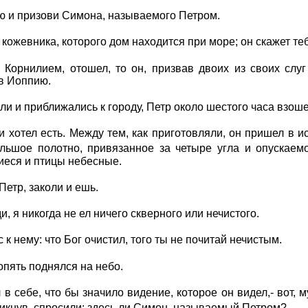
ю и призови Симона, называемого Петром.
 кожевника, которого дом находится при море; он скажет те
с Корнилием, отошел, то он, призвав двоих из своих сл
 в Иоппию.
шли и приближались к городу, Петр около шестого часа взош
и хотел есть. Между тем, как приготовляли, он пришел в 
ольшое полотно, привязанное за четыре угла и опускае
иеся и птицы небесные.
 Петр, заколи и ешь.
ди, я никогда не ел ничего скверного или нечистого.
 к нему: что Бог очистил, того ты не почитай нечистым.
опять поднялся на небо.
 в себе, что бы значило видение, которое он видел,- вот,