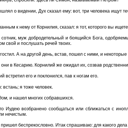
рикнув, спросили: здесь ли Симон, называемый Петром?
шлял о видении, Дух сказал ему: вот, три человека ищут т
ланным к нему от Корнилия, сказал: я тот, которого вы ищет
 сотник, муж добродетельный и боящийся Бога, одобряем
ом свой и послушать речей твоих.
угостил. А на другой день, встав, пошел с ними, и некоторы
ни в Кесарию. Корнилий же ожидал их, созвав родственник
й встретил его и поклонился, пав к ногам его.
: встань; я тоже человек.
дом,
и нашел многих собравшихся.
что Иудею возбранено сообщаться или сближаться с иноп
ли нечистым.
и пришел беспрекословно. Итак спрашиваю: для какого дел