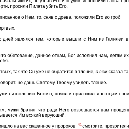
ачальники их, не узнав Его и осудив, исполнили слова пр
рти, просили Пилата убить Его.
писанное о Нем, то, сняв с древа, положили Его во гроб.
ертвых.
 дней являлся тем, которые вышли с Ним из Галилеи в
что обетование, данное отцам, Бог исполнил нам, детям их
ебя.
твых, так что Он уже не обратится в тление,
о
сем
сказал та
оворит: не дашь Святому Твоему увидеть тление.
ужив изволению Божию, почил и приложился к отцам свои
вам, мужи братия, что ради Него возвещается вам прощен
ывается Им всякий верующий.
41
ришло на вас сказанное у пророков:
смотрите, презрители