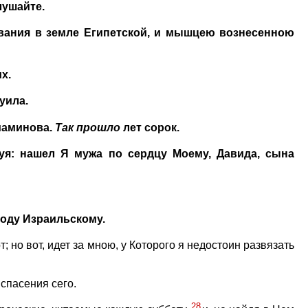
лушайте.
ывания в земле Египетской, и мышцею вознесенною
х.
уила.
ниаминова.
Так
прошло
лет сорок.
вуя: нашел Я мужа по сердцу Моему, Давида, сына
оду Израильскому.
; но вот, идет за мною, у Которого я недостоин развязать
спасения сего.
28