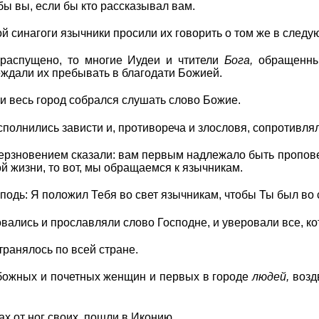
бы вы, если бы кто рассказывал вам.
й синагоги язычники просили их говорить о том же в следу
распущено, то многие Иудеи и чтители
Бога,
обращенные
еждали их пребывать в благодати Божией.
и весь город собрался слушать слово Божие.
сполнились зависти и, противореча и злословя, сопротивлял
дерзновением сказали: вам первым надлежало быть проповед
й жизни, то вот, мы обращаемся к язычникам.
подь: Я положил Тебя во свет язычникам, чтобы Ты был во 
вались и прославляли слово Господне, и уверовали все, к
транялось по всей стране.
абожных и почетных женщин и первых в городе
людей,
воздв
ах от ног своих, пошли в Иконию.