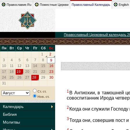
Православие.Ru
Поместные Церкви
Православный Календарь
English
Православный Церковный календарь 2
Пн
Вт
Ср
Чт
Пт
Сб
Вс
1
2
3
4
5
6
7
8
9
10
11
12
13
14
15
16
17
18
19
20
21
22
23
24
25
26
27
28
29
30
31
1
Ст. ст.
В Антиохии, в тамошней це
Нов. ст.
совоспитанник Ирода четвер
Календарь
2
Когда они служили Господу 
Библия
3
Тогда они, совершив пост и 
Молитвы
4