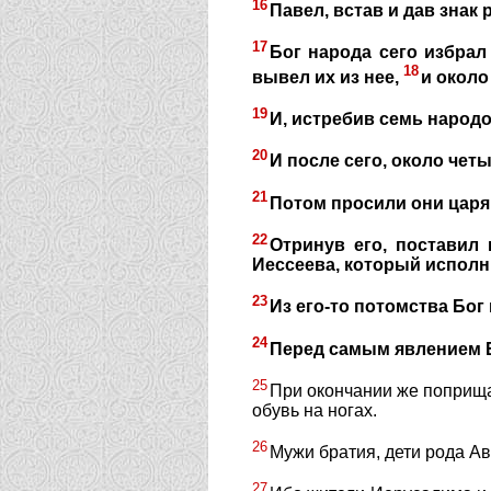
16
Павел, встав и дав знак
17
Бог народа сего избра
18
вывел их из нее,
и около
19
И, истребив семь народо
20
И после сего, около чет
21
Потом просили они царя,
22
Отринув его, поставил
Иессеева, который исполн
23
Из его-то потомства Бо
24
Перед самым явлением Е
25
При окончании же поприща с
обувь на ногах.
26
Мужи братия, дети рода А
27