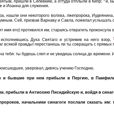
ятым, пришли в Селевкию, а оттуда отплыли в Кипр;
и, б
е и Иоанна для служения.
фа, нашли они некоторого волхва, лжепророка, Иудеянина
мным. Сей, призвав Варнаву и Савла, пожелал услышать 
ит имя его) противился им, стараясь отвратить проконсула 
 исполнившись Духа Святаго и устремив на него взор,
раг всякой правды! перестанешь ли ты совращать с прямых 
на тебя: ты будешь слеп и не увидишь солнца до времени. И
происшедшее, уверовал, дивясь учению Господню.
л и бывшие при нем прибыли в Пергию, в Памфилии
ии, прибыли в Антиохию Писидийскую и, войдя в синаго
пророков, начальники синагоги послали сказать им: 