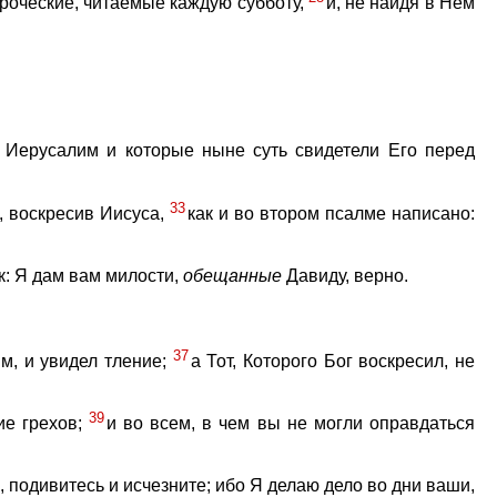
ороческие, читаемые каждую субботу,
и, не найдя в Нем
 Иерусалим и которые ныне суть свидетели Его перед
33
, воскресив Иисуса,
как и во втором псалме написано:
к: Я дам вам милости,
обещанные
Давиду, верно.
37
м, и увидел тление;
а Тот, Которого Бог воскресил, не
39
ие грехов;
и во всем, в чем вы не могли оправдаться
, подивитесь и исчезните; ибо Я делаю дело во дни ваши,