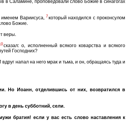
ыв в Саламине, проповедовали слово Божие в синагогах
7
, именем Вариисуса,
который находился с проконсулом
слово Божие.
от веры.
10
сказал: о, исполненный всякого коварства и всякого
путей Господних?
 вдруг напал на него мрак и тьма, и он, обращаясь туда и
. Но Иоанн, отделившись от них, возвратился в
гу в день субботний, сели.
мужи братия! если у вас есть слово наставления к