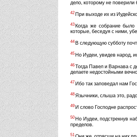
дело, которому не поверили 
42
При выходе их из Иудейско
43
Когда же собрание было 
которые, беседуя с ними, уб
44
В следующую субботу почт
45
Но Иудеи, увидев народ, и
46
Тогда Павел и Варнава с 
делаете недостойными вечно
47
Ибо так заповедал нам Гос
48
Язычники, слыша это, радо
49
И слово Господне распрос
50
Но Иудеи, подстрекнув н
пределов.
51
Они же, отрясши на них пр