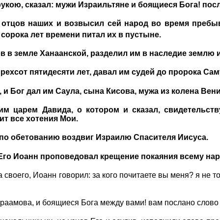
 рукою, сказал: мужи Израильтяне и боящиеся Бога! пос
л отцов наших и возвысил сей народ во время преб
 сорока лет времени питал их в пустыне.
в в земле Ханаанской, разделил им в наследие землю и
ырехсот пятидесяти лет, давал им судей до пророка Сам
 и Бог дал им Саула, сына Кисова, мужа из колена Ве
 им царем Давида, о котором и сказал, свидетельст
ит все хотения Мои.
г по обетованию воздвиг Израилю Спасителя Иисуса.
го Иоанн проповедовал крещение покаяния всему нар
воего, Иоанн говорил: за кого почитаете вы меня? я не тот
враамова, и боящиеся Бога между вами! вам послано слово 