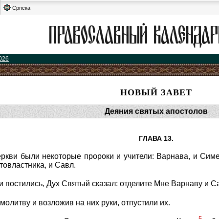
Српска
026
НОВЫЙ ЗАВЕТ
Деяния святых апостолов
ГЛАВА 13.
ркви были некоторые пророки и учители: Варнава, и Сим
товластника, и Савл.
и постились, Дух Святый сказал: отделите Мне Варнаву и Са
молитву и возложив на них руки, отпустили их.
5