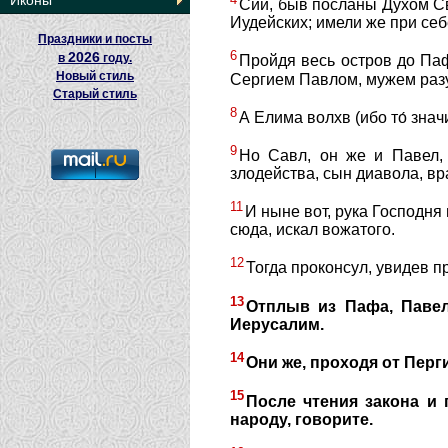
Иконы
Сии, быв посланы Духом Св
Иудейских; имели же при себ
Праздники и посты
6
2026
в
году.
Пройдя весь остров до Па
Новый стиль
Сергием Павлом, мужем разу
Старый стиль
8
А Елима волхв (ибо то́ знач
9
Но Савл, он же и Павел,
злодейства, сын диавола, в
11
И ныне вот, рука Господня 
сюда, искал вожатого.
12
Тогда проконсул, увидев 
13
Отплыв из Пафа, Паве
Иерусалим.
14
Они же, проходя от Перг
15
После чтения закона и 
народу, говорите.