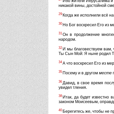
Ибо жители Иерусалима и н
никакой вины, достойной сме
29
Когда же исполнили всё на
30
Но Бог воскресил Его из м
31
Он в продолжение многих
народом.
32
И мы благовествуем вам, 
Ты Сын Мой: Я ныне родил Т
34
А что воскресил Его из мер
35
Посему и в другом
месте
г
36
Давид, в свое время посл
увидел тления.
38
Итак, да будет известно 
законом Моисеевым, оправд
40
Берегитесь же, чтобы не п