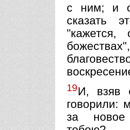
с ним; и о
сказать э
"кажется,
божеств
благове
воскресени
19
И, взяв 
говорили: 
за новое
тобою?