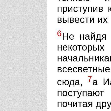
приступив 
вывести их 
6
Не найдя 
некоторы
начальни
всесветны
7
сюда,
а И
поступают 
почитая дру