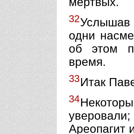
мертвых.
32
Услышав
одни насме
об этом п
время.
33
Итак Пав
34
Некоторы
уверовали;
Ареопагит 