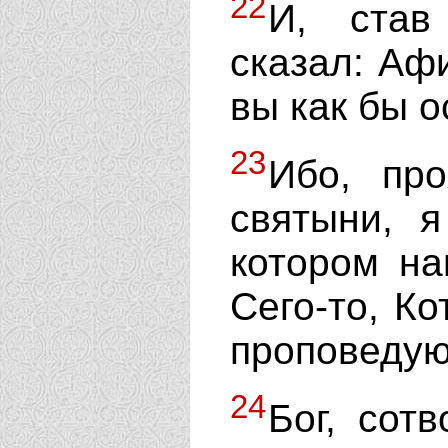
22
И, став
сказал: Афи
вы как бы 
23
Ибо, пр
святыни, 
котором на
Сего-то, Ко
проповедую
24
Бог, сот