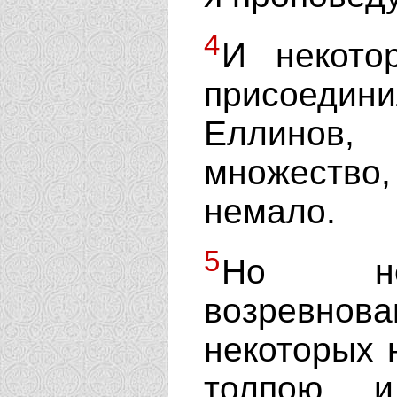
4
И некото
присоединил
Еллинов
множество,
немало.
5
Но неу
возревно
некоторых 
толпою и