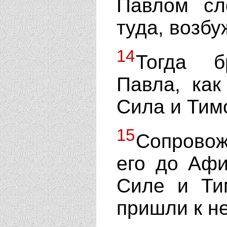
Павлом сл
туда, возб
14
Тогда б
Павла, как
Сила и Тим
15
Сопрово
его до Афи
Силе и Ти
пришли к не