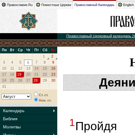
Православие.Ru
Поместные Церкви
Православный Календарь
English
Православный Церковный календарь 2
Пн
Вт
Ср
Чт
Пт
Сб
Вс
1
2
3
4
5
7
8
9
6
10
11
12
13
14
15
16
17
18
19
20
21
22
23
Деяни
24
25
26
27
28
29
30
31
Ст. ст.
Нов. ст.
Календарь
Библия
1
Пройдя
Молитвы