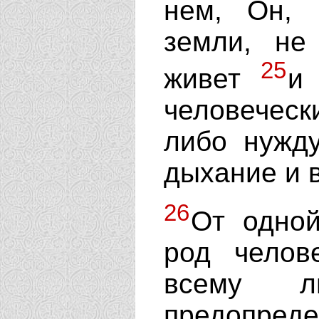
нем, Он, 
земли, не
25
живет
и
человеческ
либо нужд
дыхание и в
26
От одной
род челов
всему л
предопреде