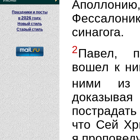
Иконы
Аполло
Праздники и посты
Фессалони
2026
в
году.
Новый стиль
синагога.
Старый стиль
2
Павел, п
вошел к ни
ними из
доказывая 
пострадать 
что Сей Хр
я проповед