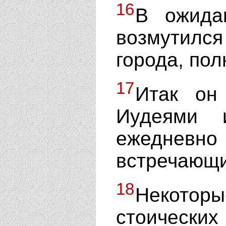
16
В ожида
возмутилс
города, пол
17
Итак он
Иудеями
ежедне
встречающ
18
Некотор
стоических