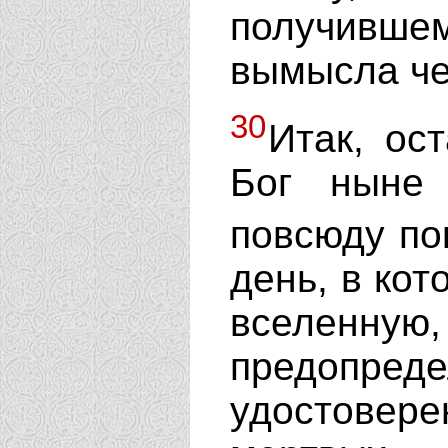
получивше
вымысла че
30
Итак, ос
Бог ныне
повсюду по
день, в кот
вселен
предопред
удостовере