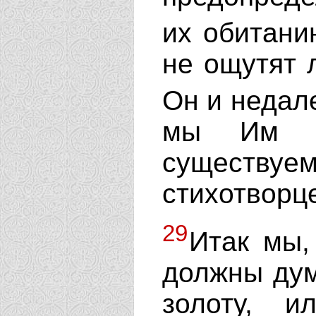
их обитан
не ощутят л
Он и недале
мы Им ж
существуем
стихотворце
29
Итак мы,
должны дум
золоту, и