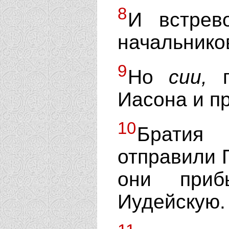
8
И встрев
начальнико
9
Но
сии,
п
Иасона и пр
10
Братия
отправили 
они приб
Иудейскую.