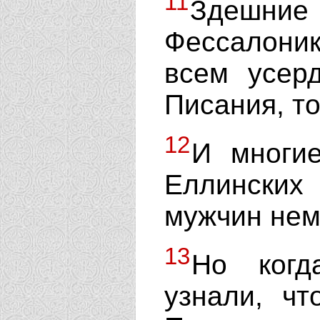
11
Здешние
Фессалоник
всем усер
Писания, то
12
И многие
Еллински
мужчин нем
13
Но когд
узнали, ч