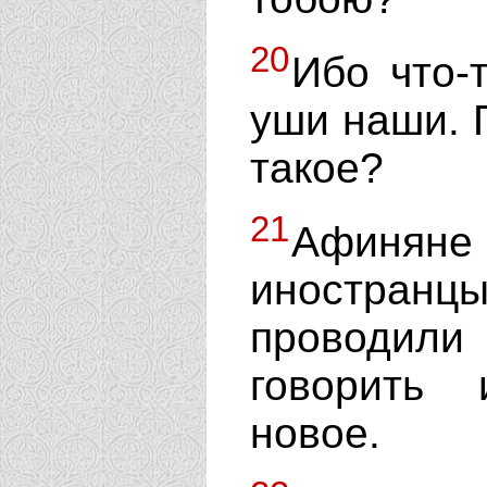
20
Ибо что-
уши наши. П
такое?
21
Афиняне
иностран
проводили
говорить 
новое.