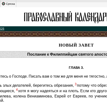
Српска
026
НОВЫЙ ЗАВЕТ
Послание к Филиппийцам святого апост
ГЛАВА 3.
тесь о Господе. Писать вам о том же для меня не тягостно, 
3
ь злых делателей, берегитесь обрезания,
потому что обре
4
деющиеся,
хотя я могу надеяться и на плоть. Если кто друг
аилева, колена Вениаминова, Еврей от Евреев, по учен
ый.