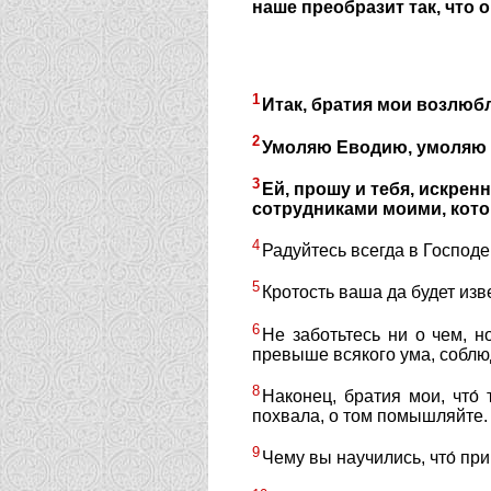
наше преобразит так, что 
1
Итак, братия мои возлюб
2
Умоляю Еводию, умоляю 
3
Ей, прошу и тебя, искре
сотрудниками моими, котор
4
Радуйтесь всегда в Господе
5
Кротость ваша да будет изв
6
Не заботьтесь ни о чем, 
превыше всякого ума, соблю
8
Наконец, братия мои, что́ т
похвала, о том помышляйте.
9
Чему вы научились, что́ при