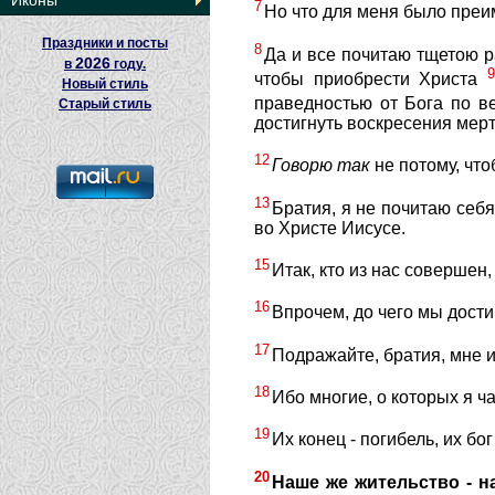
Иконы
7
Но что для меня было преи
Праздники и посты
8
Да и все почитаю тщетою ра
2026
в
году.
чтобы приобрести Христа
Новый стиль
праведностью от Бога по в
Старый стиль
достигнуть воскресения мер
12
Говорю
так
не потому, что
13
Братия, я не почитаю себя
во Христе Иисусе.
15
Итак, кто из нас совершен,
16
Впрочем, до чего мы дости
17
Подражайте, братия, мне и 
18
Ибо многие, о которых я ч
19
Их конец - погибель, их бог
20
Наше же жительство - н