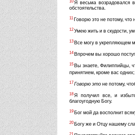
10
Я весьма возрадовался в
обстоятельства.
11
Говорю это не потому, что 
12
Умею жить и в скудости, ум
13
Все могу в укрепляющем м
14
Впрочем вы хорошо поступ
15
Вы знаете, Филиппийцы, ч
принятием, кроме вас одних
17
Говорю
это
не потому, что
18
Я получил все, и избыт
благоугодную Богу.
19
Бог мой да восполнит всяк
20
Богу же и Отцу нашему сла
21