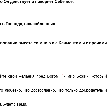
ою
Он действует и покоряет Себе всё.
к в Господе, возлюбленные.
твовании вместе со мною и с Климентом и с прочими
7
айте свои желания пред Богом,
и мир Божий, который
что́ любезно, что́ достославно, что́ только добродетель и
а будет с вами.