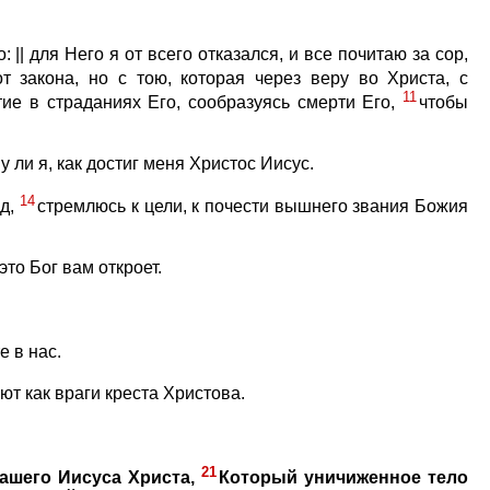
|| для Него я от всего отказался, и все почитаю за сор,
 закона, но с тою, которая через веру во Христа, с
11
тие в страданиях Его, сообразуясь смерти Его,
чтобы
у ли я, как достиг меня Христос Иисус.
14
ед,
стремлюсь к цели, к почести вышнего звания Божия
это Бог вам откроет.
е в нас.
ют как враги креста Христова.
21
нашего Иисуса Христа,
Который уничиженное тело