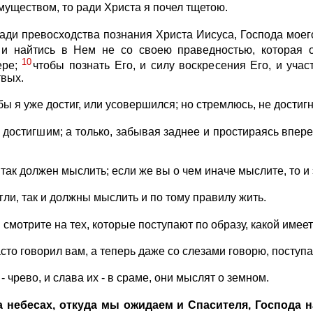
муществом, то ради Христа я почел тщетою.
ди превосходства познания Христа Иисуса, Господа моего: 
9
и найтись в Нем не со своею праведностью, которая от
10
ере;
чтобы познать Его, и силу воскресения Его, и учас
твых.
бы я уже достиг, или усовершился; но стремлюсь, не достигн
 достигшим; а только, забывая заднее и простираясь впер
 так должен мыслить; если же вы о чем иначе мыслите, то и 
гли, так и должны мыслить и по тому правилу жить.
смотрите на тех, которые поступают по образу, какой имеет
асто говорил вам, а теперь даже со слезами говорю, поступа
 - чрево, и слава их - в сраме, они мыслят о земном.
а небесах, откуда мы ожидаем и Спасителя, Господа 