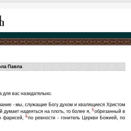
ола Павла
а для вас назидательно.
зание - мы, служащие Богу духом и хвалящиеся Христом
5
ой думает надеяться на плоть, то более я,
обрезанный в
6
ию фарисей,
по ревности - гонитель Церкви Божией, по