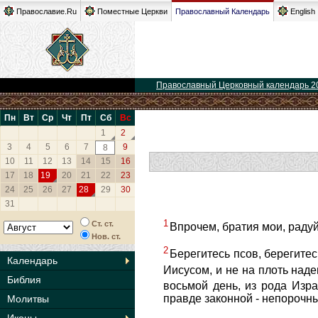
Православие.Ru
Поместные Церкви
Православный Календарь
English
Православный Церковный календарь 2
Пн
Вт
Ср
Чт
Пт
Сб
Вс
1
2
3
4
5
6
7
9
8
10
11
12
13
14
15
16
17
18
19
20
21
22
23
24
25
26
27
28
29
30
31
1
Ст. ст.
Впрочем, братия мои, радуй
Нов. ст.
2
Берегитесь псов, берегитес
Календарь
Иисусом, и не на плоть на
Библия
восьмой день, из рода Изр
правде законной - непорочн
Молитвы