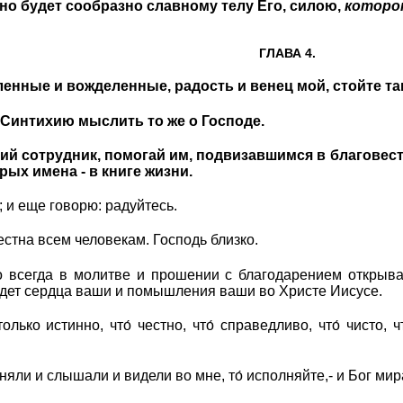
оно будет сообразно славному телу Его, силою,
котор
ГЛАВА 4.
ленные и вожделенные, радость и венец мой, стойте та
Синтихию мыслить то же о Господе.
нний сотрудник, помогай им, подвизавшимся в благовес
ых имена - в книге жизни.
; и еще говорю: радуйтесь.
естна всем человекам. Господь близко.
но всегда в молитве и прошении с благодарением открыв
дет сердца ваши и помышления ваши во Христе Иисусе.
олько истинно, что́ честно, что́ справедливо, что́ чисто, 
няли и слышали и видели во мне, то́ исполняйте,- и Бог мир