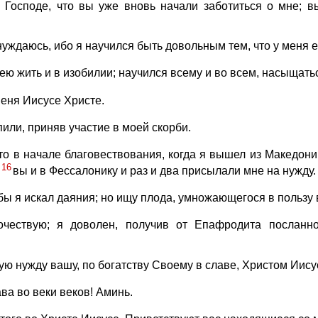
 Господе, что вы уже вновь начали заботиться о мне; в
нуждаюсь, ибо я научился быть довольным тем, что у меня е
ею жить и в изобилии; научился всему и во всем, насыщаться
еня Иисусе Христе.
или, приняв участие в моей скорби.
то в начале благовествования, когда я вышел из Македони
16
;
вы и в Фессалонику и раз и два присылали мне на нужду.
бы я искал даяния; но ищу плода, умножающегося в пользу 
очествую; я доволен, получив от Епафродита послан
ую нужду вашу, по богатству Своему в славе, Христом Иису
ва во веки веков! Аминь.