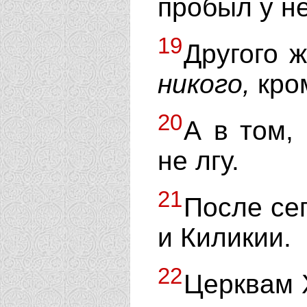
пробыл у не
19
Другого 
никого,
кром
20
А в том, 
не лгу.
21
После се
и Киликии.
22
Церквам 