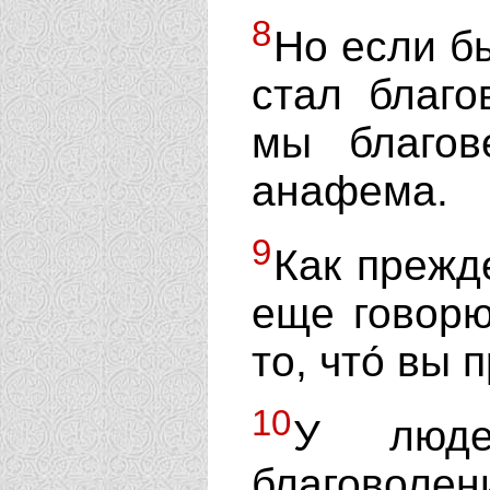
8
Но если б
стал благо
мы благов
анафема.
9
Как прежд
еще говорю
то, что́ вы
10
У люд
благоволен