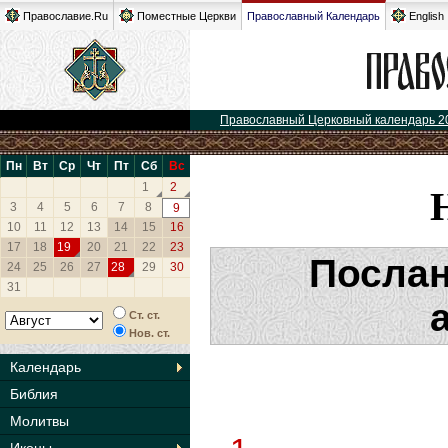
Православие.Ru
Поместные Церкви
Православный Календарь
English
Православный Церковный календарь 2
Пн
Вт
Ср
Чт
Пт
Сб
Вс
1
2
3
4
5
6
7
8
9
10
11
12
13
14
15
16
17
18
19
20
21
22
23
Послан
24
25
26
27
28
29
30
31
Ст. ст.
Нов. ст.
Календарь
Библия
Молитвы