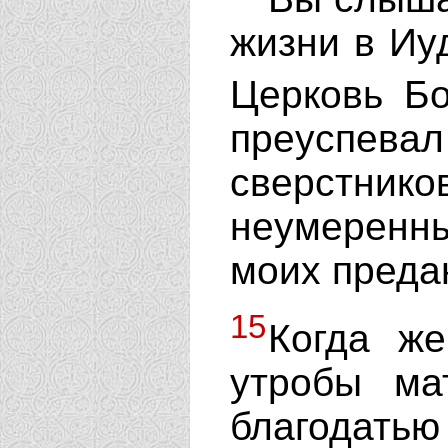
жизни в Иуд
Церковь Б
преуспевал
сверстник
неумеренн
моих преда
15
Когда же
утробы ма
благодат