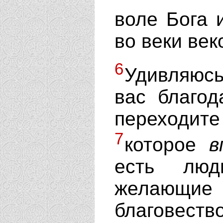
воле Бога 
во веки век
6
Удивляюс
вас благод
переходите
7
которое
в
есть лю
желаю
благовеств