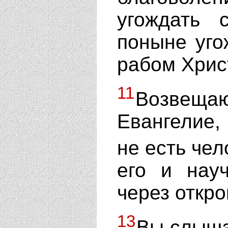
угождать
поныне уго
рабом Хрис
11
Возвещ
Евангелие,
не есть че
его и нау
через откр
13
Вы слыша