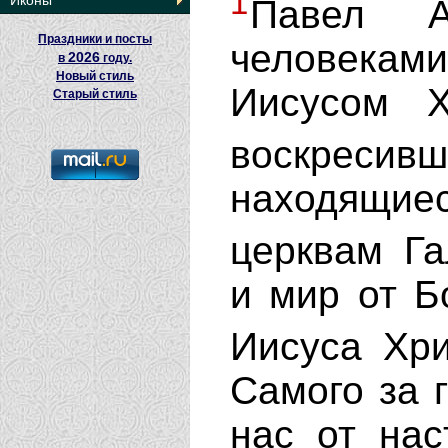
1
Иконы
Павел 
Праздники и посты
человеками
2026
в
году.
Новый стиль
Иисусом 
Старый стиль
воскресивш
находящи
церквам Г
и мир от Б
Иисуса Хр
Самого за 
нас от нас