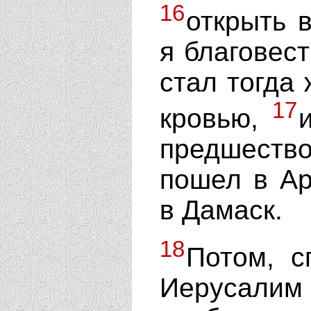
16
открыть 
я благовест
стал тогда 
17
кровью,
предшеств
пошел в Ар
в Дамаск.
18
Потом, с
Иерусали