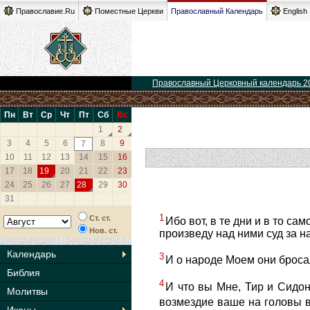
Православие.Ru
Поместные Церкви
Православный Календарь
English
Православный Церковный календарь 2
Пн
Вт
Ср
Чт
Пт
Сб
Вс
1
2
3
4
5
6
8
9
7
10
11
12
13
14
15
16
17
18
19
20
21
22
23
24
25
26
27
28
29
30
31
1
Ст. ст.
Ибо вот, в те дни и в то с
Нов. ст.
произведу над ними суд за 
Календарь
3
И о народе Моем они бросал
Библия
4
И что вы Мне, Тир и Сидон
Молитвы
возмездие ваше на головы 