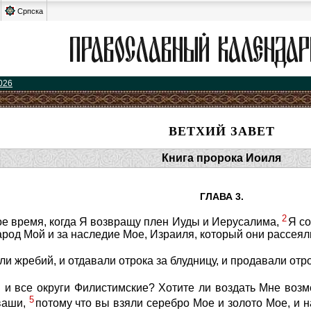
Српска
026
ВЕТХИЙ ЗАВЕТ
Книга пророка Иоиля
ГЛАВА 3.
2
амое время, когда Я возвращу плен Иуды и Иерусалима,
Я со
народ Мой и за наследие Мое, Израиля, который они рассея
и жребий, и отдавали отрока за блудницу, и продавали отро
 и все округи Филистимские? Хотите ли воздать Мне возм
5
ваши,
потому что вы взяли серебро Мое и золото Мое, и