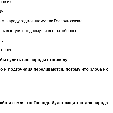
ов их.
у.
м, народу отдаленному; так Господь сказал.
сть выступят, поднимутся все ратоборцы.
".
героев.
обы судить все народы отовсюду.
но и подточилия переливаются, потому что злоба их
небо и земля; но Господь будет защитою для народа