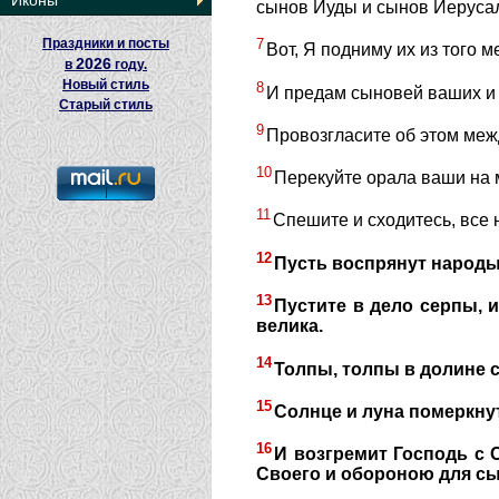
Иконы
сынов Иуды и сынов Иерусал
Праздники и посты
7
Вот, Я подниму их из того м
2026
в
году.
Новый стиль
8
И предам сыновей ваших и д
Старый стиль
9
Провозгласите об этом межд
10
Перекуйте орала ваши на м
11
Спешите и сходитесь, все 
12
Пусть воспрянут народы 
13
Пустите в дело серпы, и
велика.
14
Толпы, толпы в долине с
15
Солнце и луна померкнут
16
И возгремит Господь с 
Своего и обороною для с