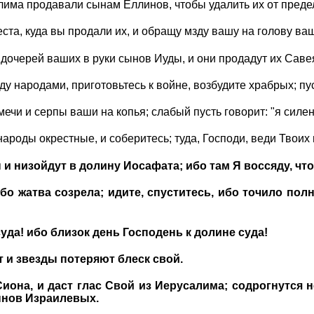
има продавали сынам Еллинов, чтобы удалить их от предел
еста, куда вы продали их, и обращу мзду вашу на голову ваш
очерей ваших в руки сынов Иуды, и они продадут их Савея
у народами, приготовьтесь к войне, возбудите храбрых; пу
ечи и серпы ваши на копья; слабый пусть говорит: "я силен
народы окрестные, и соберитесь; туда, Господи, веди Твоих 
и низойдут в долину Иосафата; ибо там Я воссяду, чт
бо жатва созрела; идите, спуститесь, ибо точило пол
уда! ибо близок день Господень к долине суда!
 и звезды потеряют блеск свой.
Сиона, и даст глас Свой из Иерусалима; содрогнутся 
ынов Израилевых.