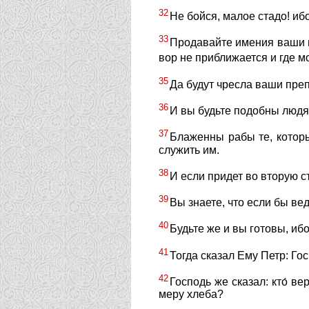
32
Не бойся, малое стадо! иб
33
Продавайте имения ваши 
вор не приближается и где м
35
Да будут чресла ваши пре
36
И вы будьте подобны людям
37
Блаженны рабы те, которы
служить им.
38
И если придет во вторую ст
39
Вы знаете, что если бы ве
40
Будьте же и вы готовы, иб
41
Тогда сказал Ему Петр: Гос
42
Господь же сказал: кто́ 
меру хлеба?