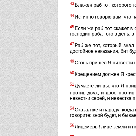
43
Блажен раб тот, которого 
44
Истинно говорю вам, что н
45
Если же раб тот скажет в 
господин раба того в день, в
47
Раб же тот, который знал
достойное наказания, бит буд
49
Огонь пришел Я низвести н
50
Крещением должен Я крести
51
Думаете ли вы, что Я при
против двух, и двое против
невестки своей, и невестка 
54
Сказал же и народу: когда
говорите: зной будет, и бывае
56
Лицемеры! лице земли и не