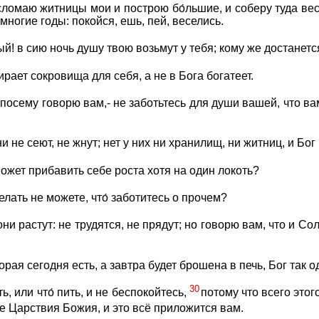
 сломаю житницы мои и построю бо́льшие, и соберу туда ве
многие годы: покойся, ешь, пей, веселись.
й! в сию ночь душу твою возьмут у тебя; кому же достанется
ирает сокровища для себя, а не в Бога богатеет.
посему говорю вам,- не заботьтесь для души вашей, что вам 
 не сеют, не жнут; нет у них ни хранилищ, ни житниц, и Бог
 может прибавить себе роста хотя на один локоть?
елать не можете, что́ заботитесь о прочем?
ни растут: не трудятся, не прядут; но говорю вам, что и Со
орая сегодня есть, а завтра будет брошена в печь, Бог так 
30
ть, или что́ пить, и не беспокойтесь,
потому что всего этог
е Царствия Божия, и это всё приложится вам.