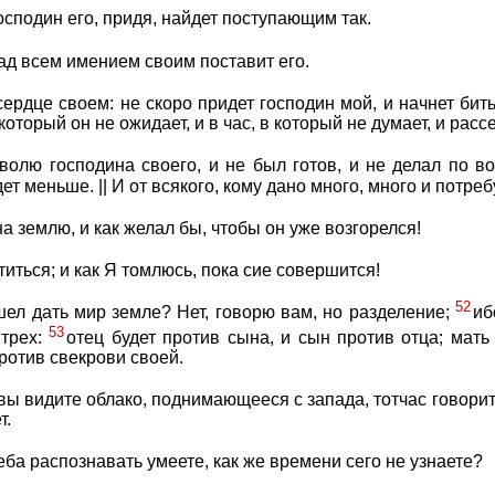
господин его, придя, найдет поступающим так.
ад всем имением своим поставит его.
сердце своем: не скоро придет господин мой, и начнет бить
 который он не ожидает, и в час, в который не думает, и расс
 волю господина своего, и не был готов, и не делал по во
ет меньше. || И от всякого, кому дано много, много и потре
а землю, и как желал бы, чтобы он уже возгорелся!
ться; и как Я томлюсь, пока сие совершится!
52
шел дать мир земле? Нет, говорю вам, но разделение;
иб
53
 трех:
отец будет против сына, и сын против отца; мать
против свекрови своей.
 вы видите облако, поднимающееся с запада, тотчас говорите
т.
ба распознавать умеете, как же времени сего не узнаете?