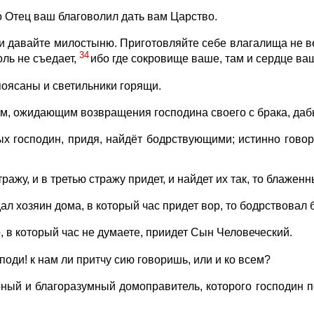
о Отец ваш благоволил дать вам Царство.
и давайте милостыню. Приготовляйте себе влагалища не в
34
оль не съедает,
ибо где сокровище ваше, там и сердце ваш
поясаны и светильники горящи.
, ожидающим возвращения господина своего с брака, дабы, 
х господин, придя, найдёт бодрствующими; истинно говорю
ражу, и в третью стражу придет, и найдет их так, то блаженн
дал хозяин дома, в который час придет вор, то бодрствовал 
о, в который час не думаете, приидет Сын Человеческий.
поди! к нам ли притчу сию говоришь, или и ко всем?
верный и благоразумный домоправитель, которого господин 