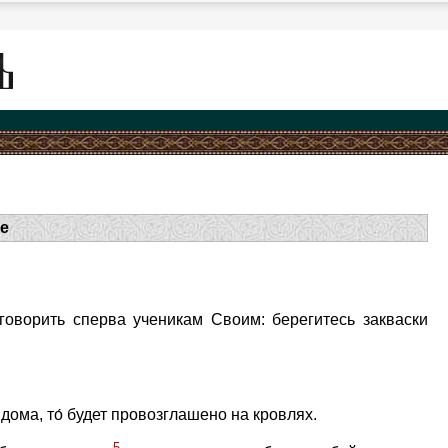
е
 говорить сперва ученикам Своим: берегитесь закваски
и дома, то́ будет провозглашено на кровлях.
5