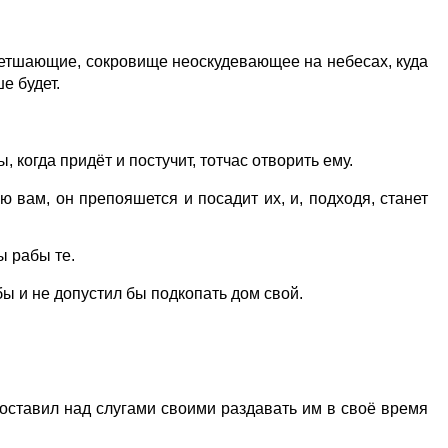
етшающие, сокровище неоскудевающее на небесах, куда
е будет.
когда придёт и постучит, тотчас отворить ему.
 вам, он препояшется и посадит их, и, подходя, станет
ы рабы те.
бы и не допустил бы подкопать дом свой.
поставил над слугами своими раздавать им в своё время