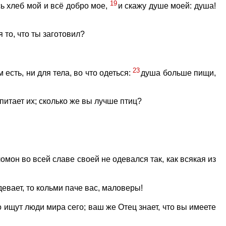
19
сь хлеб мой и всё добро мое,
и скажу душе моей: душа!
 то, что ты заготовил?
23
есть, ни для тела, во что одеться:
душа больше пищи,
 питает их; сколько же вы лучше птиц?
ломон во всей славе своей не одевался так, как всякая из
одевает, то кольми паче вас, маловеры!
о ищут люди мира сего; ваш же Отец знает, что вы имеете