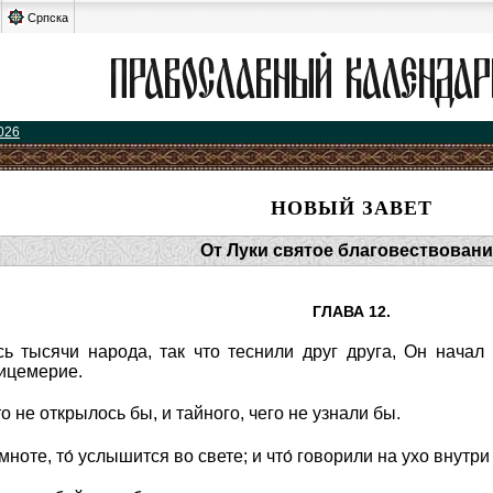
Српска
026
НОВЫЙ ЗАВЕТ
От Луки святое благовествовани
ГЛАВА 12.
ь тысячи народа, так что теснили друг друга, Он начал
лицемерие.
о не открылось бы, и тайного, чего не узнали бы.
емноте, то́ услышится во свете; и что́ говорили на ухо внутр