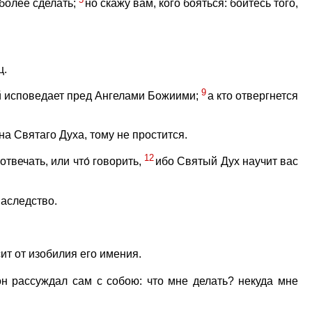
более сделать;
но скажу вам, кого бояться: бойтесь того,
ц.
9
ий исповедает пред Ангелами Божиими;
а кто отвергнется
на Святаго Духа, тому не простится.
12
 отвечать, или что́ говорить,
ибо Святый Дух научит вас
наследство.
ит от изобилия его имения.
он рассуждал сам с собою: что мне делать? некуда мне