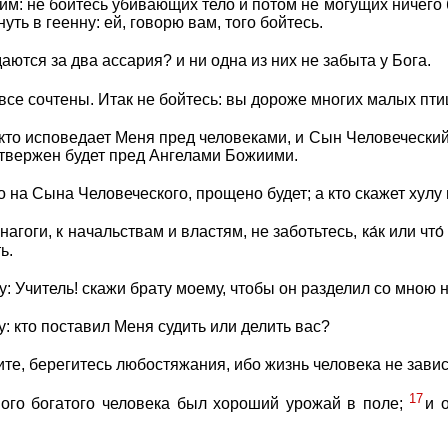
им: не бойтесь убивающих тело и потом не могущих ничего 
уть в геенну: ей, говорю вам, того бойтесь.
аются за два ассария? и ни одна из них не забыта у Бога.
 все сочтены. Итак не бойтесь: вы дороже многих малых пти
 кто исповедает Меня пред человеками, и Сын Человеческ
отвержен будет пред Ангелами Божиими.
о на Сына Человеческого, прощено будет; а кто скажет хулу 
агоги, к начальствам и властям, не заботьтесь, ка́к или что́
ь.
у: Учитель! скажи брату моему, чтобы он разделил со мною 
у: кто поставил Меня судить или делить вас?
ите, берегитесь любостяжания, ибо жизнь человека не завис
17
ного богатого человека был хороший урожай в поле;
и 