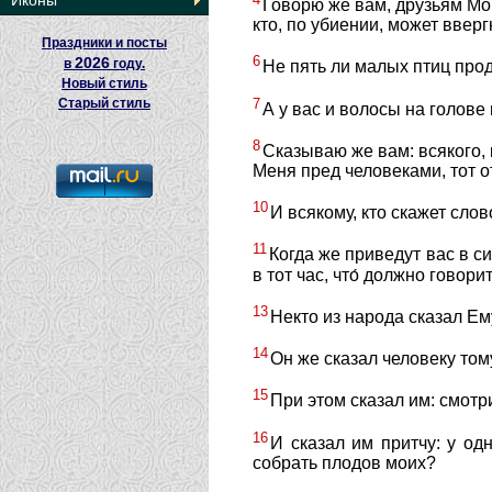
Иконы
Говорю же вам, друзьям Мо
кто, по убиении, может ввергн
Праздники и посты
6
2026
в
году.
Не пять ли малых птиц прод
Новый стиль
7
Старый стиль
А у вас и волосы на голове
8
Сказываю же вам: всякого,
Меня пред человеками, тот 
10
И всякому, кто скажет слов
11
Когда же приведут вас в син
в тот час, что́ должно говорит
13
Некто из народа сказал Ем
14
Он же сказал человеку том
15
При этом сказал им: смотр
16
И сказал им притчу: у од
собрать плодов моих?