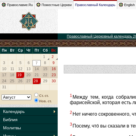
Православие.Ru
Поместные Церкви
Православный Календарь
English
Православный Церковный календарь 2
Пн
Вт
Ср
Чт
Пт
Сб
Вс
1
2
3
4
5
6
8
9
7
10
11
12
13
14
15
16
17
18
19
20
21
22
23
24
25
26
27
28
29
30
31
1
Ст. ст.
Между тем, когда собралис
Нов. ст.
фарисейской, которая есть 
Календарь
2
Нет ничего сокровенного, чт
Библия
3
Посему, что́ вы сказали в т
Молитвы
4