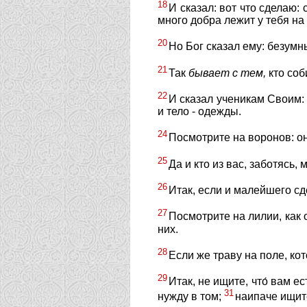
18
И сказал: вот что сделаю:
много добра лежит у тебя на 
20
Но Бог сказал ему: безумны
21
Так
бывает
с
тем,
кто соб
22
И сказал ученикам Своим: 
и тело - одежды.
24
Посмотрите на воронов: они
25
Да и кто из вас, заботясь,
26
Итак, если и малейшего сд
27
Посмотрите на лилии, как о
них.
28
Если же траву на поле, кот
29
Итак, не ищите, что́ вам ес
31
нужду в том;
наипаче ищит