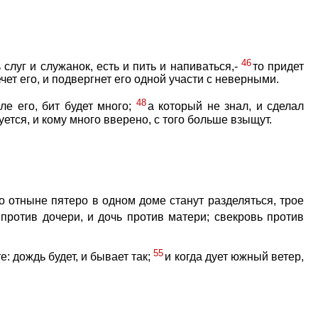
46
 слуг и служанок, есть и пить и напиваться,-
то придет
ечет его, и подвергнет его одной участи с неверными.
48
ле его, бит будет много;
а который не знал, и сделал
буется, и кому много вверено, с того больше взыщут.
о отныне пятеро в одном доме станут разделяться, трое
 против дочери, и дочь против матери; свекровь против
55
: дождь будет, и бывает так;
и когда дует южный ветер,