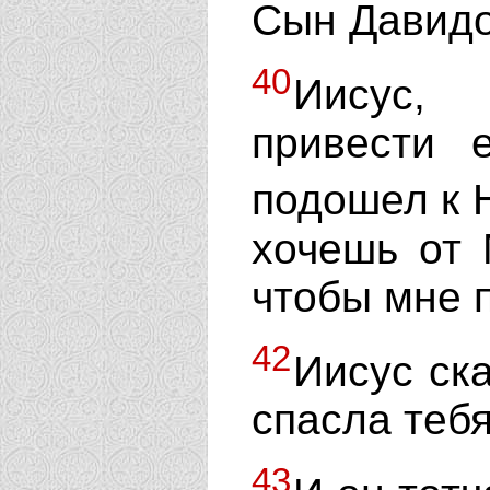
Сын Давидо
40
Иисус, 
привести 
подошел к 
хочешь от 
чтобы мне 
42
Иисус ска
спасла тебя
43