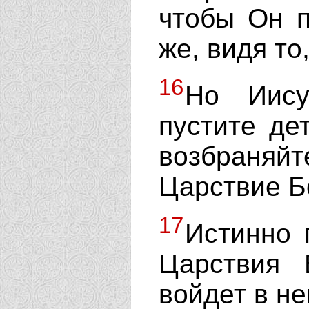
чтобы Он п
же, видя то
16
Но Иису
пустите де
возбраняй
Царствие Б
17
Истинно 
Царствия 
войдет в не