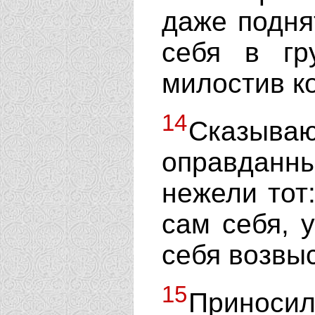
даже поднят
себя в гр
милостив к
14
Сказыва
оправдан
нежели тот
сам себя, 
себя возвыс
15
Приноси