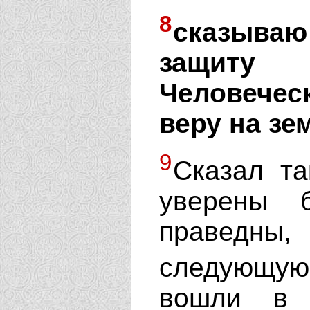
8
сказыва
защиту
Человече
веру на зе
9
Сказал та
уверены 
праведны
следующу
вошли в 