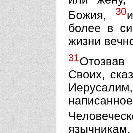
30
Божия,
более в си
жизни вечн
31
Отозвав
Своих, ска
Иерусали
написанно
Человечес
язычникам,