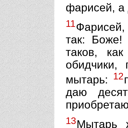
фарисей, а
11
Фарисей,
так: Боже!
таков, как
обидчики, 
12
мытарь:
даю десят
приобретаю
13
Мытарь 