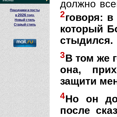
Иконы
должно все
Праздники и посты
2
говоря: в
2026
в
году.
Новый стиль
Старый стиль
который Б
стыдился.
3
В том же 
она, при
защити мен
4
Но он до
после ска