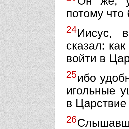
Он же, у
потому что 
24
Иисус, в
сказал: ка
войти в Ца
25
ибо удоб
игольные у
в Царствие
26
Слышавш