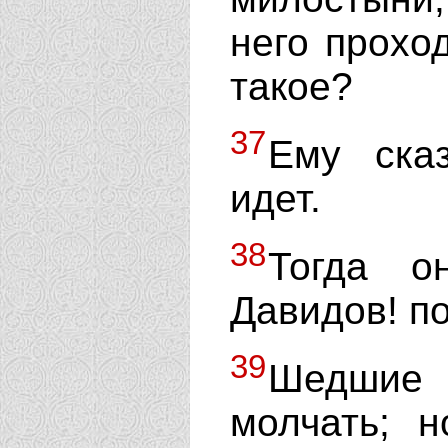
него проход
такое?
37
Ему ска
идет.
38
Тогда о
Давидов! п
39
Шедшие 
молчать; 