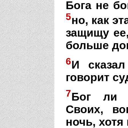
Бога не б
5
но, как эт
защищу ее
больше до
6
И сказал
говорит с
7
Бог ли 
Своих, в
ночь, хотя