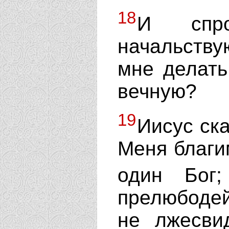
18
И спр
начальству
мне делать
вечную?
19
Иисус ск
Меня благим
один Бо
прелюбодейс
не лжесвид