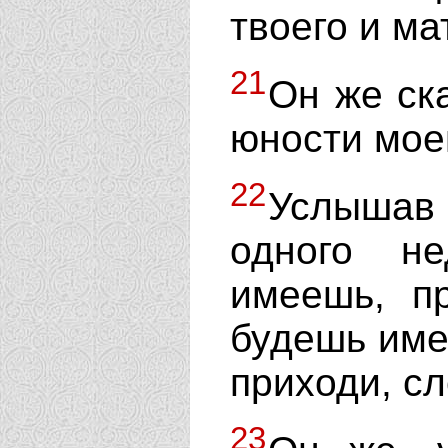
твоего и ма
21
Он же ска
юности мое
22
Услышав 
одного не
имеешь, п
будешь име
приходи, с
23