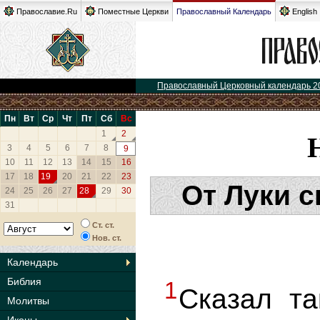
Православие.Ru
Поместные Церкви
Православный Календарь
English
Православный Церковный календарь 2
Пн
Вт
Ср
Чт
Пт
Сб
Вс
1
2
3
4
5
6
7
8
9
10
11
12
13
14
15
16
17
18
19
20
21
22
23
От Луки с
24
25
26
27
28
29
30
31
Ст. ст.
Нов. ст.
Календарь
Библия
1
Сказал та
Молитвы