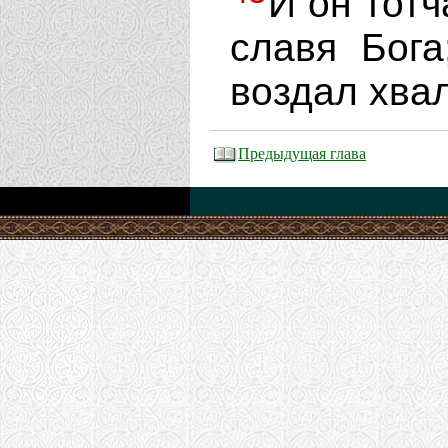
И он тотч
славя Бога
воздал хвал
Предыдущая глава