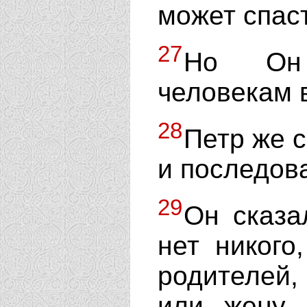
может спас
27
Но Он 
человекам 
28
Петр же с
и последов
29
Он сказа
нет никого
родителей,
или жену,