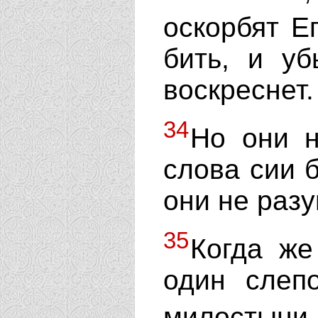
оскорбят Е
бить, и уб
воскреснет.
34
Но они н
слова сии 
они не разу
35
Когда же
один слеп
милостын