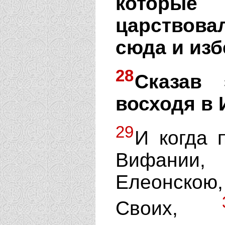
которые
царствов
сюда и изб
28
Сказав 
восходя в 
29
И когда 
Вифании,
Елеонскою
Своих,