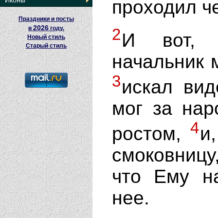
Иконы
проходил че
Праздники и посты
2026
в
году.
2
И вот, 
Новый стиль
Старый стиль
начальник 
3
искал вид
мог за нар
4
ростом,
и
смоковницу,
что Ему н
нее.