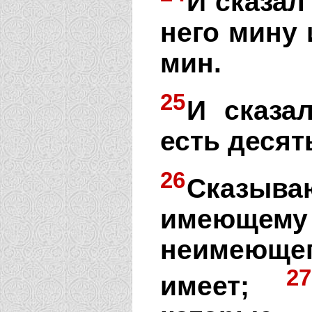
И сказал
него мину
мин.
25
И сказал
есть десят
26
Сказыв
имеющем
неимеюще
27
имеет;