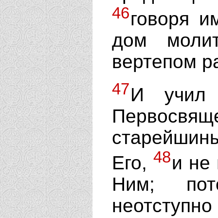
46
говоря и
дом моли
вертепом р
47
И учил 
Первосвящ
старейшин
48
Его,
и не
Ним; по
неотступно