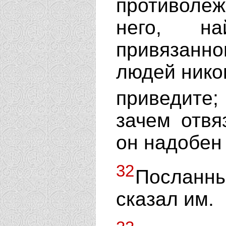
противоле
него, на
привязанно
людей никог
приведите
зачем отвя
он надобен 
32
Посланны
сказал им.