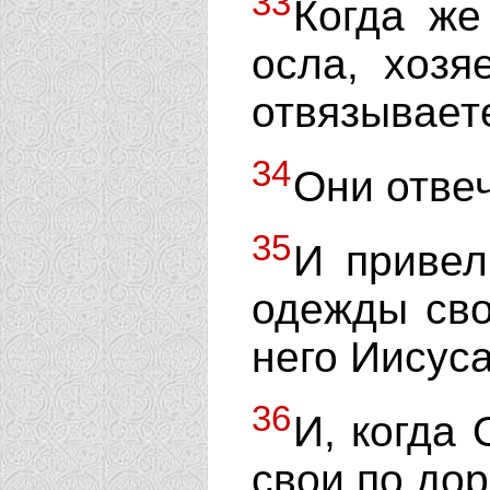
33
Когда же
осла, хозя
отвязывает
34
Они отвеч
35
И привел
одежды сво
него Иисуса
36
И, когда
свои по дор