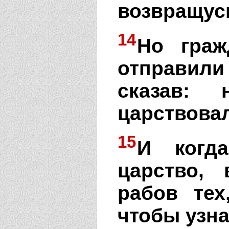
возвращус
14
Но граж
отправили 
сказав:
царствовал
15
И когда
царство,
рабов тех
чтобы узна