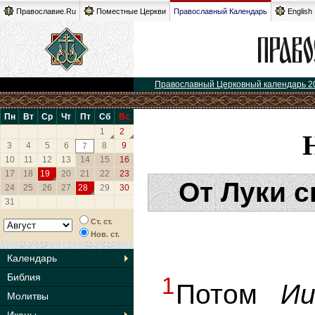
Православие.Ru
Поместные Церкви
Православный Календарь
English
Православный Церковный календарь 2
Пн
Вт
Ср
Чт
Пт
Сб
Вс
1
2
3
4
5
6
8
9
7
10
11
12
13
14
15
16
17
18
19
20
21
22
23
От Луки с
24
25
26
27
28
29
30
31
Ст. ст.
Нов. ст.
Календарь
Библия
1
Потом
Ии
Молитвы