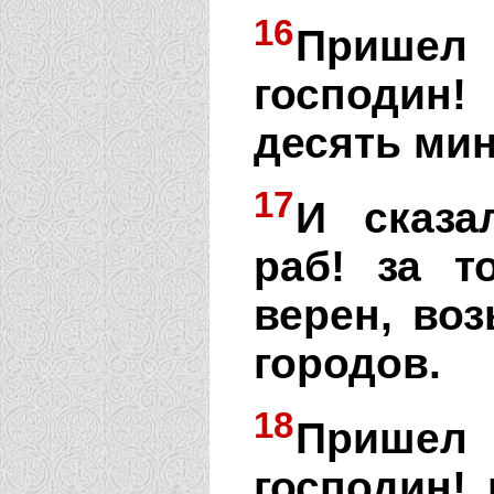
16
Прише
господин
десять мин
17
И сказа
раб! за 
верен, во
городов.
18
Прише
господин!