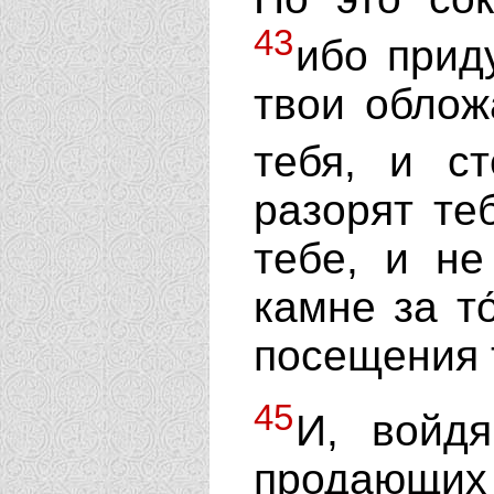
43
ибо приду
твои облож
тебя, и с
разорят те
тебе, и не
камне за то
посещения 
45
И, войдя
продающи