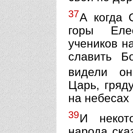
37
А когда 
горы Еле
учеников н
славить Б
видели о
Царь, гряд
на небесах
39
И некот
народа ска