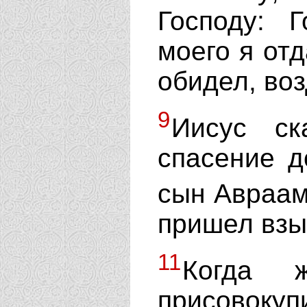
Господу: 
моего я отд
обидел, воз
9
Иисус ск
спасение д
сын Авраа
пришел взы
11
Когда 
присовокуп