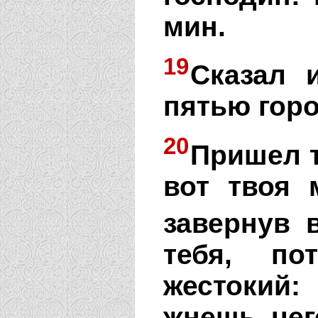
мин.
19
Сказал 
пятью гор
20
Пришел т
вот твоя 
завернув в
тебя, по
жестокий:
жнешь, чег