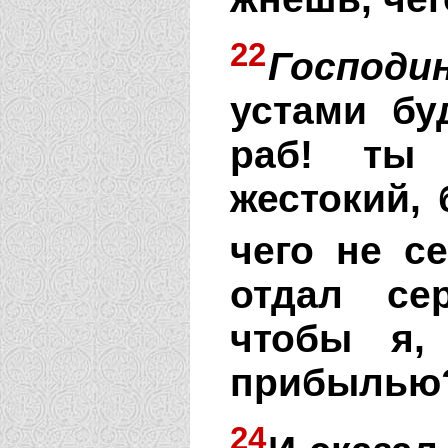
22
Господи
устами бу
раб! ты 
жестокий, 
чего не се
отдал се
чтобы я,
прибылью
24