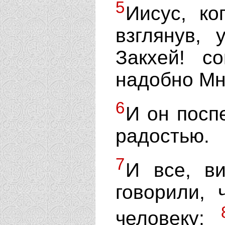
5
Иисус, ко
взглянув, 
Закхей! с
надобно Мне
6
И он посп
радостью.
7
И все, ви
говорили,
человеку;