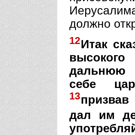
Иерусалима
должно отк
12
Итак ска
высокого
дальнюю 
себе цар
13
призвав
дал им д
употребля