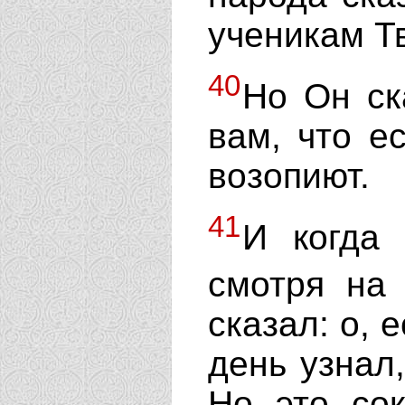
ученикам Т
40
Но Он ск
вам, что е
возопиют.
41
И когда 
смотря на
сказал: о, 
день узнал,
Но это сок