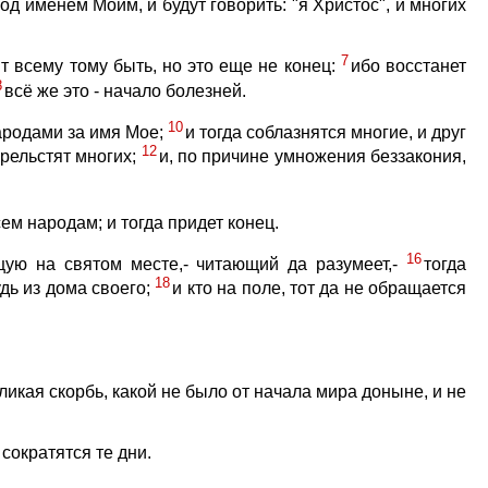
од именем Моим, и будут говорить: "я Христос", и многих
7
т всему тому быть, но это еще не конец:
ибо восстанет
8
всё же это - начало болезней.
10
народами за имя Мое;
и тогда соблазнятся многие, и друг
12
прельстят многих;
и, по причине умножения беззакония,
ем народам; и тогда придет конец.
16
ящую на святом месте,- читающий да разумеет,-
тогда
18
удь из дома своего;
и кто на поле, тот да не обращается
еликая скорбь, какой не было от начала мира доныне, и не
сократятся те дни.