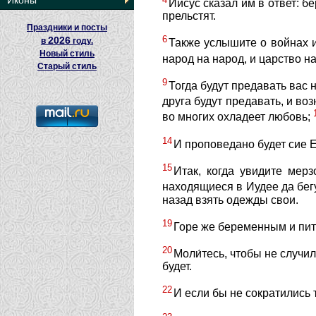
Иконы
Иисус сказал им в ответ: бе
прельстят.
Праздники и посты
6
2026
в
году.
Также услышите о войнах и
Новый стиль
народ на народ, и царство н
Старый стиль
9
Тогда будут предавать вас 
друга будут предавать, и во
во многих охладеет любовь;
14
И проповедано будет сие Е
15
Итак, когда увидите мер
находящиеся в Иудее да бег
назад взять одежды свои.
19
Горе же беременным и пит
20
Моли́тесь, чтобы не случи
будет.
22
И если бы не сократились т