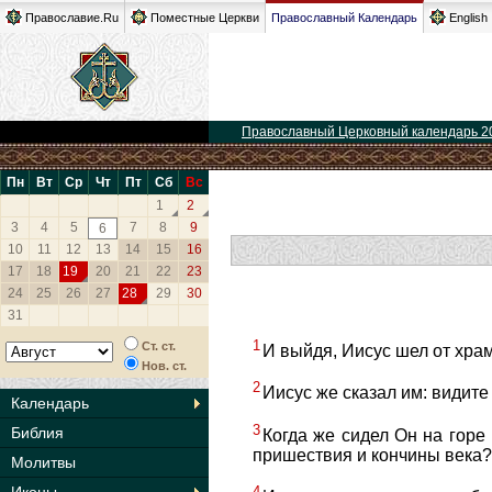
Православие.Ru
Поместные Церкви
Православный Календарь
English
Православный Церковный календарь 2
Пн
Вт
Ср
Чт
Пт
Сб
Вс
1
2
3
4
5
7
8
9
6
10
11
12
13
14
15
16
17
18
19
20
21
22
23
24
25
26
27
28
29
30
31
1
Ст. ст.
И выйдя, Иисус шел от храм
Нов. ст.
2
Иисус же сказал им: видите
Календарь
3
Библия
Когда же сидел Он на горе 
пришествия и кончины века?
Молитвы
4