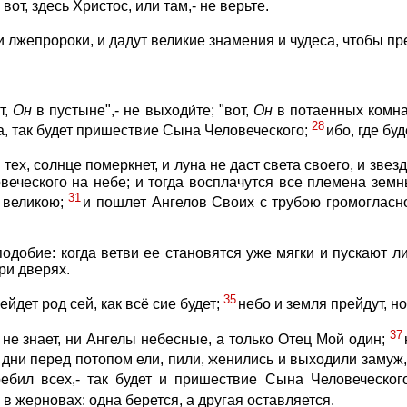
 вот, здесь Христос, или там,- не верьте.
 лжепророки, и дадут великие знамения и чудеса, чтобы пр
т,
Он
в пустыне",- не выходи́те; "вот,
Он
в потаенных комнат
28
а, так будет пришествие Сына Человеческого;
ибо, где бу
 тех, солнце померкнет, и луна не даст света своего, и зв
еческого на небе; и тогда восплачутся все племена земн
31
 великою;
и пошлет Ангелов Своих с трубою громогласно
добие: когда ветви ее становятся уже мягки и пускают лис
при дверях.
35
йдет род сей, как всё сие будет;
небо и земля прейдут, н
37
 не знает, ни Ангелы небесные, а только Отец Мой один;
во дни перед потопом ели, пили, женились и выходили замуж,
ебил всех,- так будет и пришествие Сына Человеческог
в жерновах: одна берется, а другая оставляется.