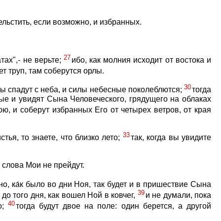
ельстить, если возможно, и избранных.
27
ах",- не верьте;
ибо, как молния исходит от востока и
дет труп, там соберутся орлы.
30
езды спадут с неба, и силы небесные поколеблются;
тогда
ые и увидят Сына Человеческого, грядущего на облаках
ю, и соберут избранных Его от четырех ветров, от края
33
тья, то знаете, что близко лето;
так, когда вы увидите
о слова Мои не прейдут.
но, ка́к было во дни Ноя, так будет и в пришествие Сына
39
 до того дня, как вошел Ной в ковчег,
и не думали, пока
40
о;
тогда будут двое на поле: один берется, а другой