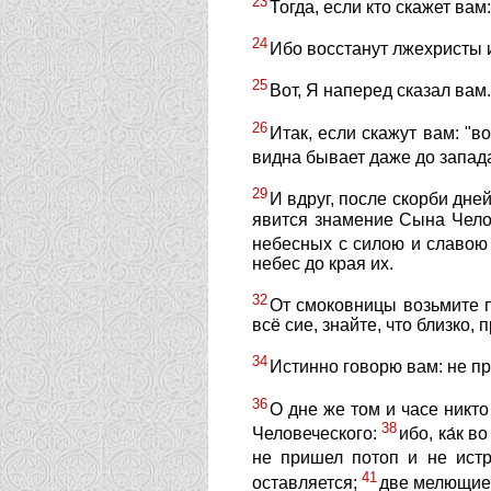
23
Тогда, если кто скажет вам:
24
Ибо восстанут лжехристы и
25
Вот, Я наперед сказал вам.
26
Итак, если скажут вам: "во
видна бывает даже до запад
29
И вдруг, после скорби дней
явится знамение Сына Челов
небесных с силою и славою
небес до края их.
32
От смоковницы возьмите по
всё сие, знайте, что близко, 
34
Истинно говорю вам: не пре
36
О дне же том и часе никто
38
Человеческого:
ибо, ка́к 
не пришел потоп и не истр
41
оставляется;
две мелющие 