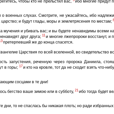
регитесь, чтобы кто не прельстил вас,
ибо многие придут п
 о военных слухах. Смотрите, не ужасайтесь, ибо надлежи
а царство; и будут глады, моры и землетрясения по местам;
на мучения и убивать вас; и вы будете ненавидимы всеми 
11
зненавидят друг друга;
и многие лжепророки восстанут, и 
13
претерпевший же до конца спасется.
вангелие Царствия по всей вселенной, во свидетельство вс
зость запустения, реченную через пророка Даниила, сто
17
ут в горы;
и кто на кровле, тот да не сходит взять что-ниб
ающим сосцами в те дни!
21
лось бегство ваше зимою или в субботу,
ибо тогда будет в
е дни, то не спаслась бы никакая плоть; но ради избранных 