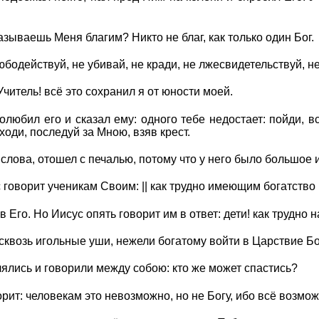
азываешь Меня благим? Никто не благ, как только один Бог.
бодействуй, не убивай, не кради, не лжесвидетельствуй, не
Учитель! всё это сохранил я от юности моей.
полюбил его и сказал ему: одного тебе недостает: пойди, 
ходи, последуй за Мною, взяв крест.
 слова, отошел с печалью, потому что у него было большое 
с говорит ученикам Своим: || как трудно имеющим богатство
в Его. Но Иисус опять говорит им в ответ: дети! как трудн
сквозь игольные уши, нежели богатому войти в Царствие Б
ялись и говорили между собою: кто же может спастись?
орит: человекам это невозможно, но не Богу, ибо всё возмож