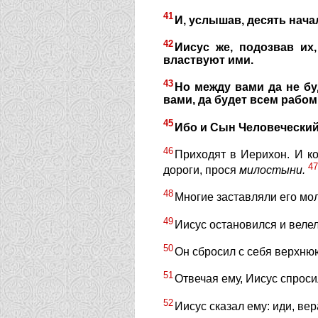
41
И, услышав, десять нача
42
Иисус же, подозвав их
властвуют ими.
43
Но между вами да не бу
вами, да будет всем рабом
45
Ибо и Сын Человеческий
46
Приходят в Иерихон. И к
47
дороги, прося
милостыни.
48
Многие заставляли его мол
49
Иисус остановился и велел 
50
Он сбросил с себя верхнюю
51
Отвечая ему, Иисус спроси
52
Иисус сказал ему: иди, вер