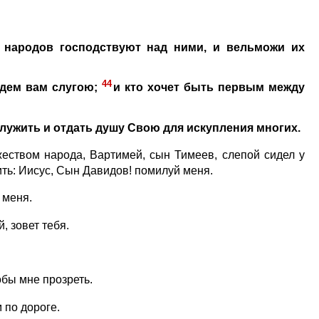
и народов господствуют над ними, и вельможи их
44
удем вам слугою;
и кто хочет быть первым между
служить и отдать душу Свою для искупления многих.
еством народа, Вартимей, сын Тимеев, слепой сидел у
ить: Иисус, Сын Давидов! помилуй меня.
 меня.
, зовет тебя.
обы мне прозреть.
 по дороге.