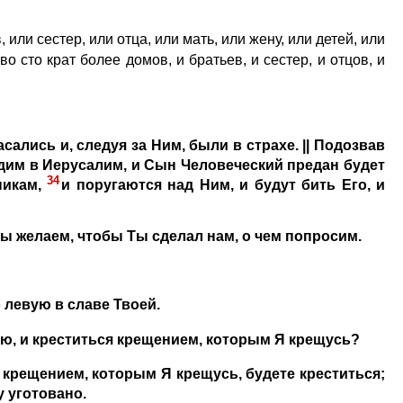
 или сестер, или отца, или мать, или жену, или детей, или
о сто крат более домов, и братьев, и сестер, и отцов, и
сались и, следуя за Ним, были в страхе. || Подозвав
дим в Иерусалим, и Сын Человеческий предан будет
34
никам,
и поругаются над Ним, и будут бить Его, и
ы желаем, чтобы Ты сделал нам, о чем попросим.
о левую в славе Твоей.
пью, и креститься крещением, которым Я крещусь?
и крещением, которым Я крещусь, будете креститься;
 уготовано.