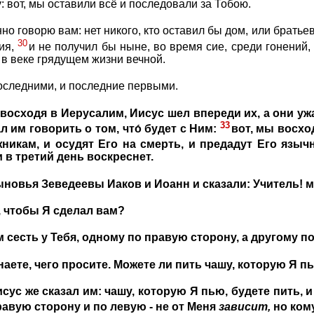
: вот, мы оставили всё и последовали за Тобою.
нно говорю вам: нет никого, кто оставил бы дом, или братьев,
30
лия,
и не получил бы ныне, во время сие, среди гонений, в
а в веке грядущем жизни вечной.
оследними, и последние первыми.
 восходя в Иерусалим, Иисус шел впереди их, а они ужа
33
 им говорить о том, что́ будет с Ним:
вот, мы восхо
икам, и осудят Его на смерть, и предадут Его языч
и в третий день воскреснет.
новья Зеведеевы Иаков и Иоанн и сказали: Учитель! м
е, чтобы Я сделал вам?
м сесть у Тебя, одному по правую сторону, а другому п
знаете, чего просите. Можете ли пить чашу, которую Я 
сус же сказал им: чашу, которую Я пью, будете пить, 
правую сторону и по левую - не от Меня
зависит,
но кому