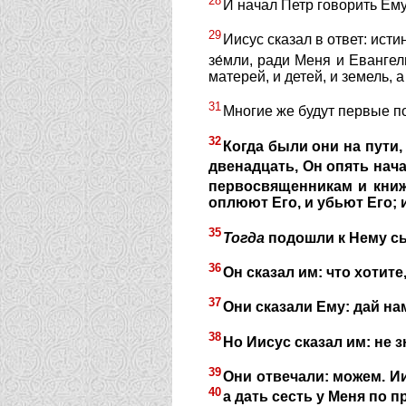
28
И начал Петр говорить Ему
29
Иисус сказал в ответ: исти
зе́мли, ради Меня и Еванге
матерей, и детей, и земель, 
31
Многие же будут первые п
32
Когда были они на пути,
двенадцать, Он опять начал
первосвященникам и книжн
оплюют Его, и убьют Его; 
35
Тогда
подошли к Нему сы
36
Он сказал им: что хотит
37
Они сказали Ему: дай на
38
Но Иисус сказал им: не 
39
Они отвечали: можем. Ии
40
а дать сесть у Меня по 