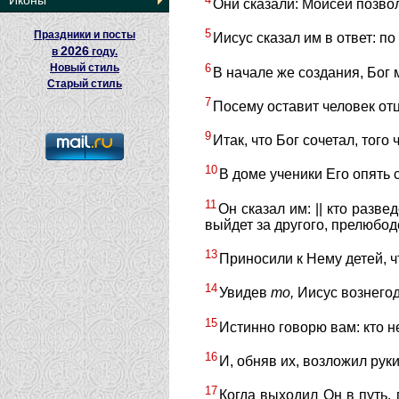
Иконы
Они сказали: Моисей позво
5
Праздники и посты
Иисус сказал им в ответ: 
2026
в
году.
6
Новый стиль
В начале же создания, Бог 
Старый стиль
7
Посему оставит человек от
9
Итак, что Бог сочетал, того 
10
В доме ученики Его опять 
11
Он сказал им: || кто разв
выйдет за другого, прелюбод
13
Приносили к Нему детей, ч
14
Увидев
то,
Иисус вознегод
15
Истинно говорю вам: кто не
16
И, обняв их, возложил руки
17
Когда выходил Он в путь, 