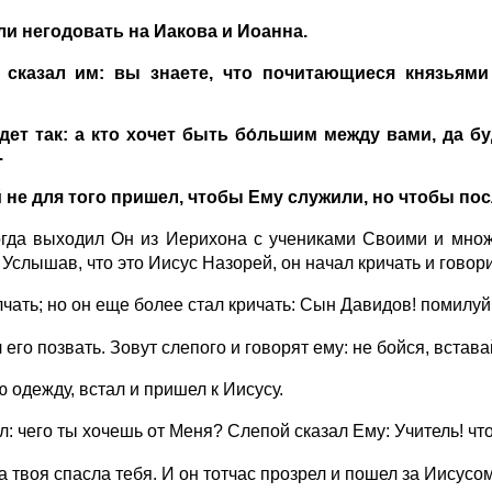
ли негодовать на Иакова и Иоанна.
, сказал им: вы знаете, что почитающиеся князьям
дет так: а кто хочет быть бо́льшим между вами, да б
.
 не для того пришел, чтобы Ему служили, но чтобы по
огда выходил Он из Иерихона с учениками Своими и множ
Услышав, что это Иисус Назорей, он начал кричать и говор
чать; но он еще более стал кричать: Сын Давидов! помилуй
его позвать. Зовут слепого и говорят ему: не бойся, вставай
 одежду, встал и пришел к Иисусу.
л: чего ты хочешь от Меня? Слепой сказал Ему: Учитель! чт
а твоя спасла тебя. И он тотчас прозрел и пошел за Иисусом