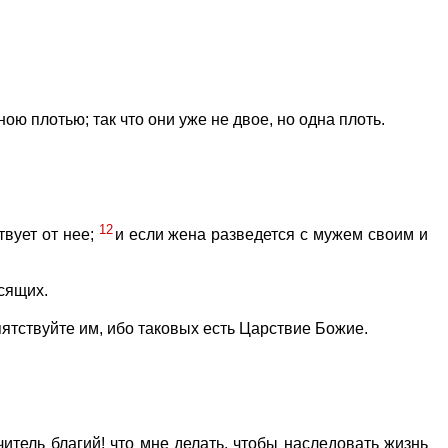
ною плотью; так что они уже не двое, но одна плоть.
12
твует от нее;
и если жена разведется с мужем своим и
сящих.
пятствуйте им, ибо таковых есть Царствие Божие.
читель благий! что мне делать, чтобы наследовать жизнь