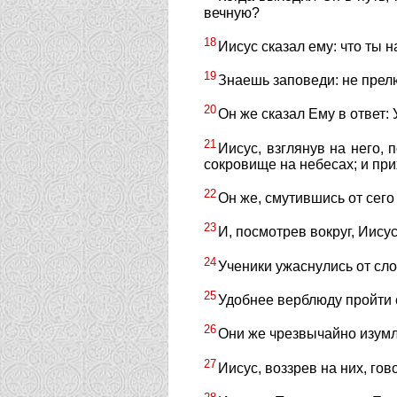
вечную?
18
Иисус сказал ему: что ты н
19
Знаешь заповеди: не прелю
20
Он же сказал Ему в ответ: 
21
Иисус, взглянув на него, 
сокровище на небесах; и при
22
Он же, смутившись от сего
23
И, посмотрев вокруг, Иису
24
Ученики ужаснулись от сло
25
Удобнее верблюду пройти 
26
Они же чрезвычайно изумл
27
Иисус, воззрев на них, гов