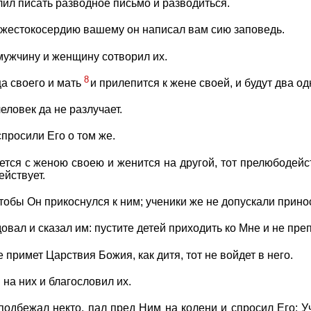
лил писать разводное письмо и разводиться.
по жестокосердию вашему он написал вам сию заповедь.
мужчину и женщину сотворил их.
8
ца своего и мать
и прилепится к жене своей, и будут два од
человек да не разлучает.
спросили Его о том же.
едется с женою своею и женится на другой, тот прелюбодейс
ействует.
тобы Он прикоснулся к ним; ученики же не допускали прино
овал и сказал им: пустите детей приходить ко Мне и не пре
 примет Царствия Божия, как дитя, тот не войдет в него.
 на них и благословил их.
подбежал некто, пал пред Ним на колени и спросил Его: У