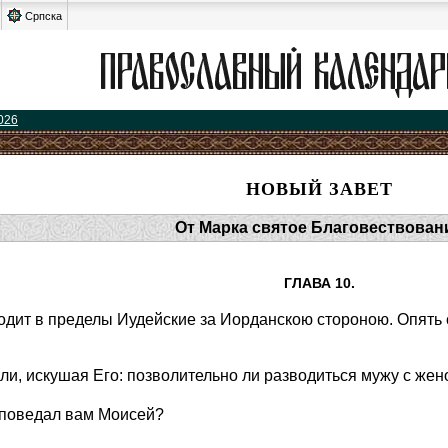
Српска
026
НОВЫЙ ЗАВЕТ
От Марка святое Благовествован
ГЛАВА 10.
одит в пределы Иудейские за Иорданскою стороною. Опять с
и, искушая Его: позволительно ли разводиться мужу с же
заповедал вам Моисей?