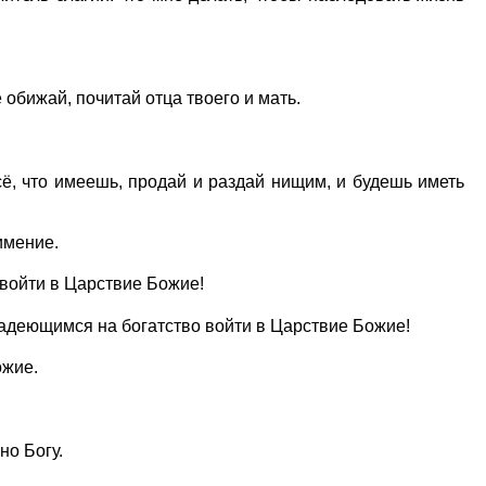
 обижай, почитай отца твоего и мать.
всё, что имеешь, продай и раздай нищим, и будешь иметь
имение.
 войти в Царствие Божие!
о надеющимся на богатство войти в Царствие Божие!
ожие.
но Богу.