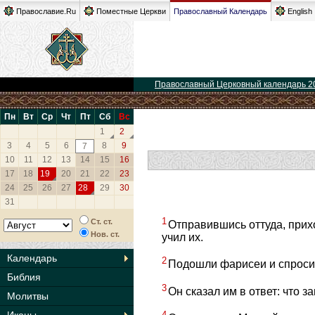
Православие.Ru
Поместные Церкви
Православный Календарь
English
Православный Церковный календарь 2
Пн
Вт
Ср
Чт
Пт
Сб
Вс
1
2
3
4
5
6
8
9
7
10
11
12
13
14
15
16
17
18
19
20
21
22
23
24
25
26
27
28
29
30
31
1
Ст. ст.
Отправившись оттуда, прих
Нов. ст.
учил их.
Календарь
2
Подошли фарисеи и спросил
Библия
3
Он сказал им в ответ: что 
Молитвы
4