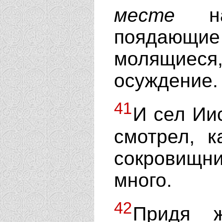
месте
на
поядающие 
молящиес
осуждение.
41
И сел Ии
смотрел, к
сокровищни
много.
42
Придя ж