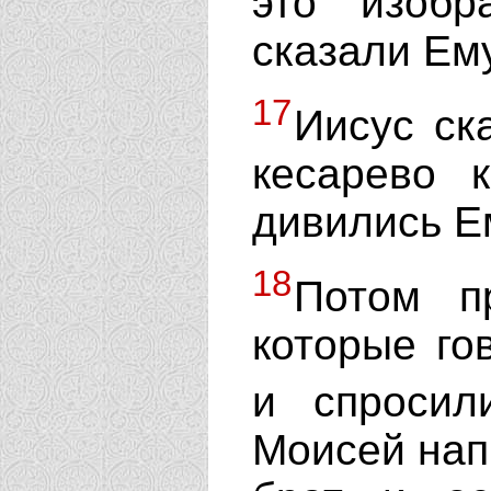
это изоб
сказали Ему
17
Иисус ск
кесарево 
дивились Е
18
Потом п
которые гов
и спросил
Моисей напи