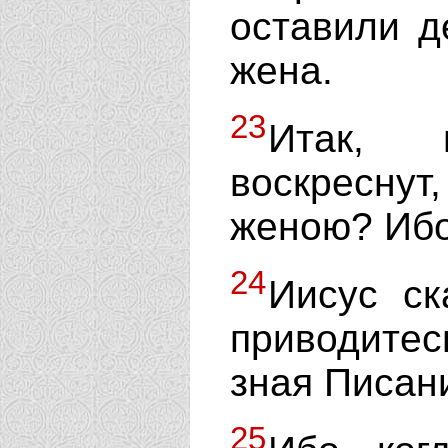
оставили д
жена.
23
Итак, 
воскреснут,
женою? Ибо
24
Иисус ск
приводите
зная Писан
25