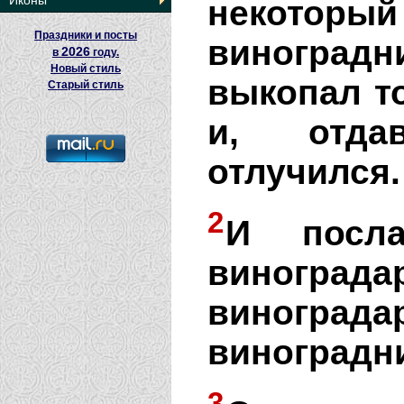
Иконы
некотор
Праздники и посты
виноград
2026
в
году.
Новый стиль
выкопал т
Старый стиль
и, отда
отлучился.
2
И посл
винограда
виногр
виноградн
3