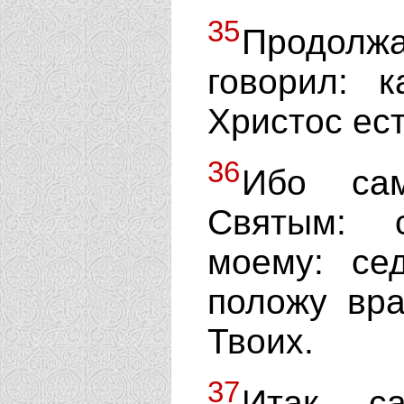
35
Продолж
говорил: к
Христос ес
36
Ибо са
Святым: 
моему: се
положу вра
Твоих.
37
Итак, с