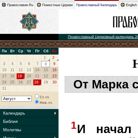
Православие.Ru
Поместные Церкви
Православный Календарь
English
Православный Церковный календарь 2
Пн
Вт
Ср
Чт
Пт
Сб
Вс
1
2
3
4
5
6
7
9
8
10
11
12
13
14
15
16
17
18
19
20
21
22
23
От Марка 
24
25
26
27
28
29
30
31
Ст. ст.
Нов. ст.
Календарь
Библия
1
И начал 
Молитвы