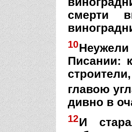
виноградн
смерти в
виноградни
10
Неужели
Писании: 
строител
главою угл
дивно в оч
12
И стара