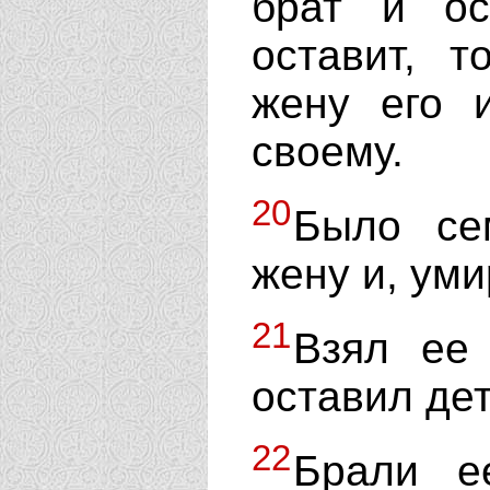
брат и ос
оставит, т
жену его 
своему.
20
Было се
жену и, уми
21
Взял ее
оставил дет
22
Брали 