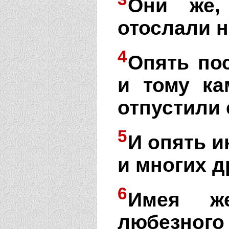
Они же,
отослали н
4
Опять пос
и тому ка
отпустили 
5
И опять и
и многих д
6
Имея ж
любезного 