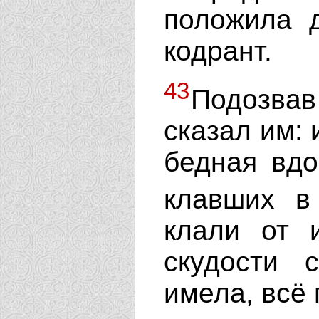
положила д
кодрант.
43
Подозва
сказал им: 
бедная вдо
клавших в
клали от 
скудости 
имела, всё 