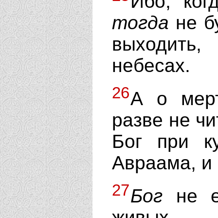
Ибо, ког
тогда
не б
выходить,
небесах.
26
А о мерт
разве не чи
Бог при к
Авраама, и 
27
Бог
не е
живых.