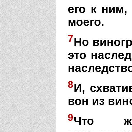
его к ним,
моего.
7
Но виногр
это наслед
наследство
8
И, схвати
вон из вин
9
Что ж