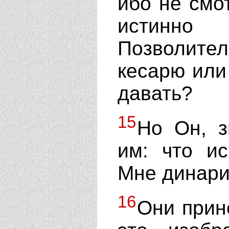
ибо не смо
истинно
Позволите
кесарю или
давать?
15
Но Он, з
им: что и
Мне динари
16
Они прине