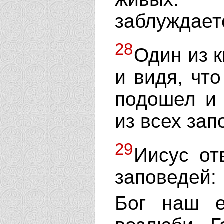
заблуждает
28
Один из 
и видя, чт
подошел и 
из всех за
29
Иисус от
заповедей:
Бог наш е