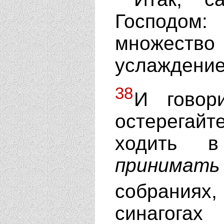
Господом
множеств
услаждение
38
И говор
остерегай
ходить 
принимать
собрания
синагогах