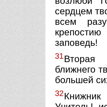
возлюби Г
сердцем тв
всем раз
крепости
заповедь!
31
Вторая 
ближнего тв
большей сих
32
Книжник
Учитель! и