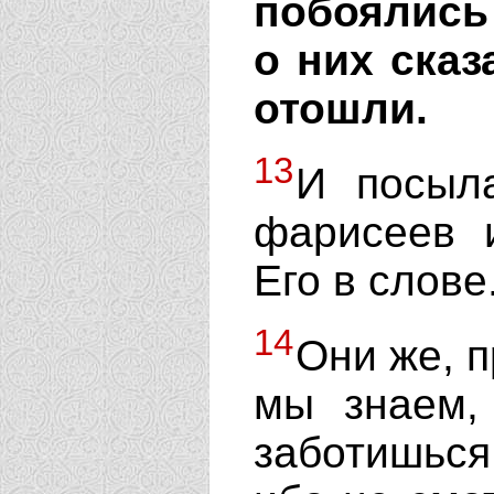
побоялись
о них сказ
отошли.
13
И посыл
фарисеев 
Его в слове
14
Они же, п
мы знаем,
заботишься