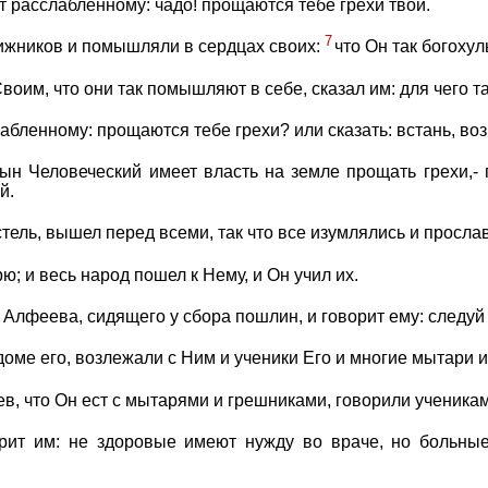
ит расслабленному: чадо! прощаются тебе грехи твои.
7
нижников и помышляли в сердцах своих:
что Он так богохул
Своим, что они так помышляют в себе, сказал им: для чего
лабленному: прощаются тебе грехи? или сказать: встань, во
ын Человеческий имеет власть на земле прощать грехи,-
й.
стель, вышел перед всеми, так что все изумлялись и просла
ю; и весь народ пошел к Нему, и Он учил их.
 Алфеева, сидящего у сбора пошлин, и говорит ему: следуй
доме его, возлежали с Ним и ученики Его и многие мытари и
в, что Он ест с мытарями и грешниками, говорили ученикам 
рит им: не здоровые имеют нужду во враче, но больные