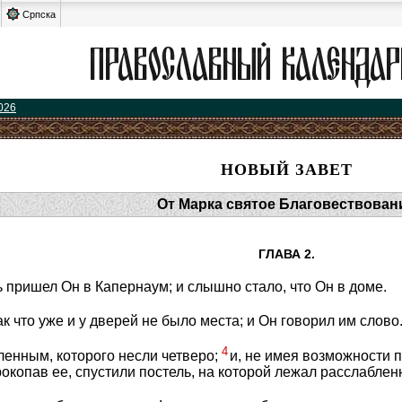
Српска
026
НОВЫЙ ЗАВЕТ
От Марка святое Благовествован
ГЛАВА 2.
 пришел Он в Капернаум; и слышно стало, что Он в доме.
ак что уже и у дверей не было места; и Он говорил им слово
4
ленным, которого несли четверо;
и, не имея возможности 
прокопав ее, спустили постель, на которой лежал расслаблен