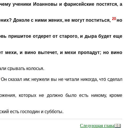
чему ученики Иоанновы и фарисейские постятся, а
20
ених? Доколе с ними жених, не могут поститься,
но
овь пришитое отдерет от старого, и дыра будет еще
т мехи, и вино вытечет, и мехи пропадут; но вино
али срывать колосья.
5
Он сказал им: неужели вы не читали никогда, что́ сделал
жения, которых не должно было есть никому, кроме
кий есть господин и субботы.
Следующая глава