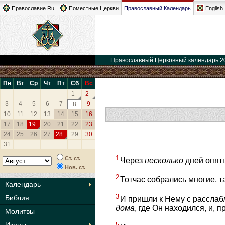
Православие.Ru
Поместные Церкви
Православный Календарь
English
Православный Церковный календарь 2
Пн
Вт
Ср
Чт
Пт
Сб
Вс
1
2
3
4
5
6
7
9
8
10
11
12
13
14
15
16
17
18
19
20
21
22
23
24
25
26
27
28
29
30
31
1
Ст. ст.
Через
несколько
дней опять
Нов. ст.
2
Тотчас собрались многие, т
Календарь
3
Библия
И пришли к Нему с расслаб
дома
, где Он находился, и, 
Молитвы
5