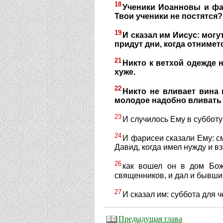
18
Ученики Иоанновы и фар
Твои ученики не постятся?
19
И сказал им Иисус: могу
придут дни, когда отниметс
21
Никто к ветхой одежде 
хуже.
22
Никто не вливает вина 
молодое надобно вливать 
23
И случилось Ему в суббот
24
И фарисеи сказали Ему: см
Давид, когда имел нужду и в
26
как вошел он в дом Бож
священников, и дал и бывши
27
И сказал им: суббота для ч
Предыдущая глава