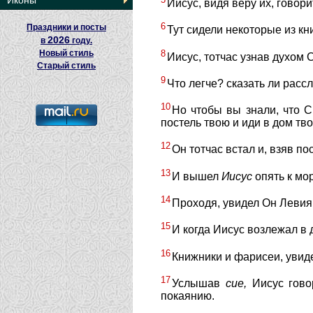
Иконы
Иисус, видя веру их, говор
6
Праздники и посты
Тут сидели некоторые из к
2026
в
году.
8
Новый стиль
Иисус, тотчас узнав духом 
Старый стиль
9
Что легче? сказать ли расс
10
Но чтобы вы знали, что С
постель твою и иди в дом тво
12
Он тотчас встал и, взяв по
13
И вышел
Иисус
опять к мор
14
Проходя, увидел Он Левия
15
И когда Иисус возлежал в 
16
Книжники и фарисеи, увиде
17
Услышав
сие,
Иисус гово
покаянию.