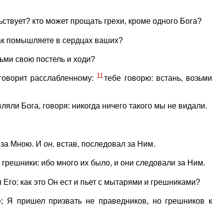
ьствует? кто может прощать грехи, кроме одного Бога?
 так помышляете в сердцах ваших?
зьми свою постель и ходи?
11
 говорит расслабленному:
тебе говорю: встань, возьми
вляли Бога, говоря: никогда ничего такого мы не видали.
 за Мною. И
он,
встав, последовал за Ним.
 грешники: ибо много их было, и они следовали за Ним.
Его: как это Он ест и пьет с мытарями и грешниками?
; Я пришел призвать не праведников, но грешников к