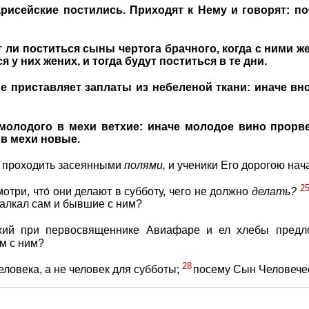
исейские постились. Приходят к Нему и говорят: по
т ли поститься сыны чертога брачного, когда с ними ж
я у них жених, и тогда будут поститься в те дни.
не приставляет заплаты из небеленой ткани: иначе вн
молодого в мехи ветхие: иначе молодое вино прорве
в мехи новые.
у проходить засеянными
полями,
и ученики Его дорогою нач
2
отри, что́ они делают в субботу, чего не должно
делать?
залкал сам и бывшие с ним?
ий при первосвященнике Авиафаре и ел хлебы предло
м с ним?
28
еловека, а не человек для субботы;
посему Сын Человечес