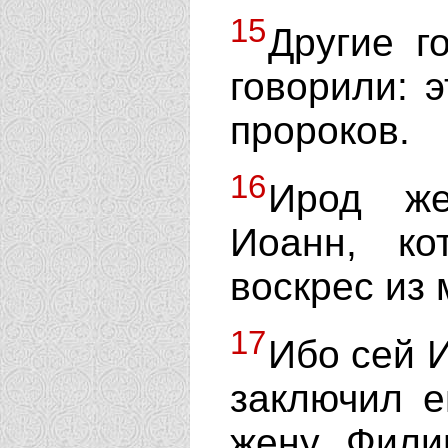
15
Другие г
говорили: э
пророков.
16
Ирод же
Иоанн, ко
воскрес из 
17
Ибо сей И
заключил е
жену Филип