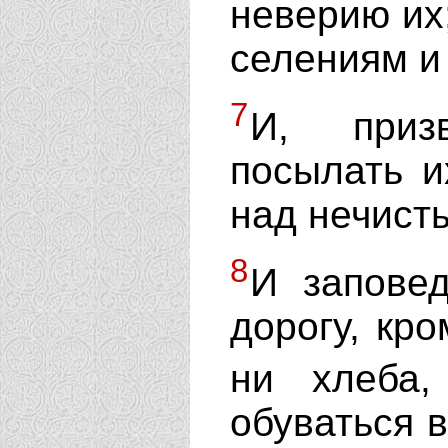
неверию их
селениям и
7
И, приз
посылать и
над нечист
8
И запове
дорогу, кро
ни хлеба
обуваться в