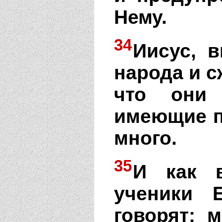
Нему.
34
Иисус, 
народа и с
что они
имеющие п
много.
35
И как в
ученики 
говорят: 