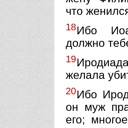
что женился
18
Ибо Иоа
должно тебе
19
Иродиад
желала убит
20
Ибо Ирод
он муж пра
его; много