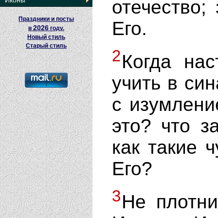
Иконы
отечество;
Праздники и посты
Его.
2026
в
году.
Новый стиль
Старый стиль
2
Когда нас
учить в си
с изумлени
это? что з
как такие 
Его?
3
Не плотни