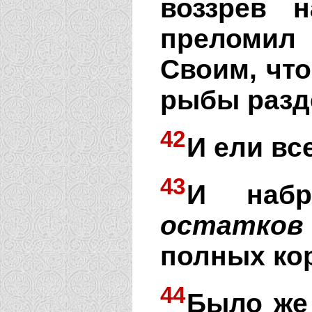
воззрев 
преломил
Своим, что
рыбы разде
42
И ели вс
43
И набр
остатков
полных ко
44
Было же