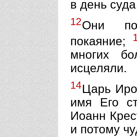
в день суда
12
Они по
покаяние;
многих б
исцеляли.
14
Царь Ир
имя Его ст
Иоанн Крес
и потому ч