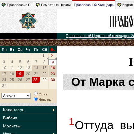
Православие.Ru
Поместные Церкви
Православный Календарь
English
Православный Церковный календарь 2
Пн
Вт
Ср
Чт
Пт
Сб
Вс
1
2
3
4
5
6
7
8
9
10
11
12
13
14
15
16
17
18
19
20
21
22
23
От Марка 
24
25
26
27
28
29
30
31
Ст. ст.
Нов. ст.
Календарь
Библия
1
Оттуда в
Молитвы