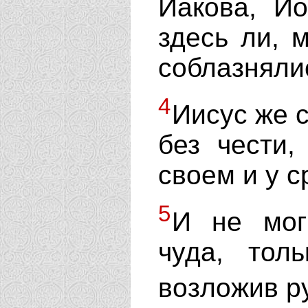
Иакова, И
здесь ли, 
соблазняли
4
Иисус же с
без чести,
своем и у с
5
И не мог
чуда, тол
возложив р