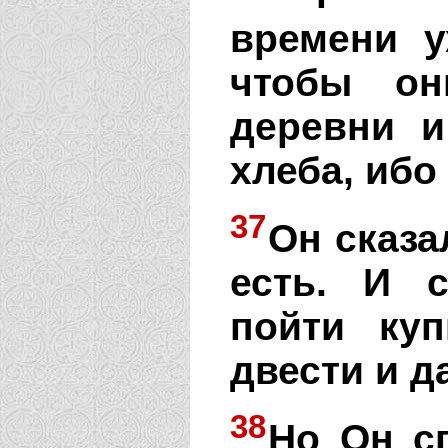
времени у
чтобы он
деревни и
хлеба, ибо
37
Он сказа
есть. И 
пойти ку
двести и д
38
Но Он сп