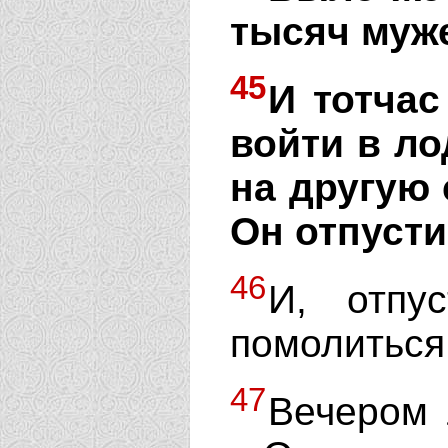
тысяч муж
45
И тотчас
войти в ло
на другую 
Он отпусти
46
И, отпу
помолиться
47
Вечером 