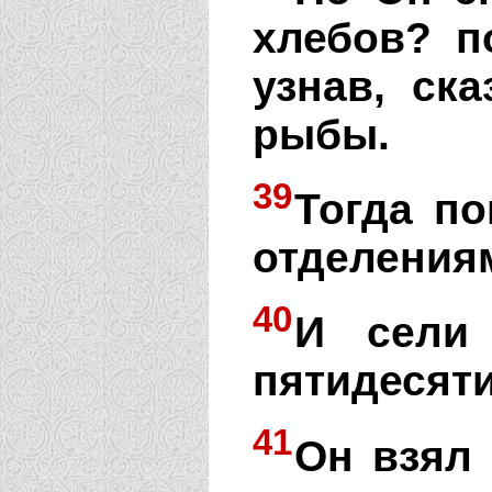
хлебов? п
узнав, ск
рыбы.
39
Тогда по
отделениям
40
И сели
пятидесяти
41
Он взял 