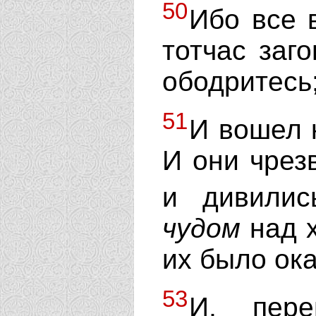
50
Ибо все 
тотчас заг
ободритесь;
51
И вошел к
И они чрез
и дивили
чудом
над х
их было ок
53
И, пере