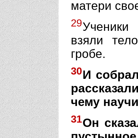
матери сво
29
Ученики
взяли тел
гробе.
30
И собрал
рассказали
чему научи
31
Он сказа
пустынно