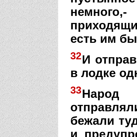
немного
приходящи
есть им бы
32
И отправ
в лодке од
33
Народ
отправляли
бежали туд
и предупр