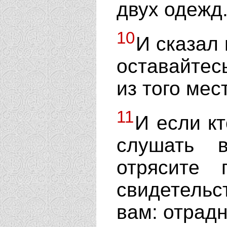
двух одежд
10
И сказал 
оставайтес
из того мес
11
И если кт
слушать в
отрясите
свидетельс
вам: отрад