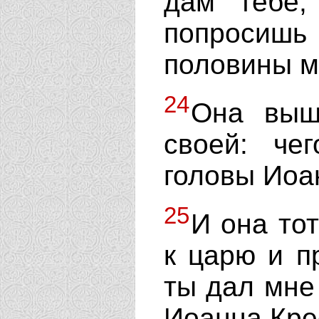
дам тебе
попросишь 
половины м
24
Она выш
своей: че
головы Иоа
25
И она то
к царю и пр
ты дал мне
Иоанна Кре