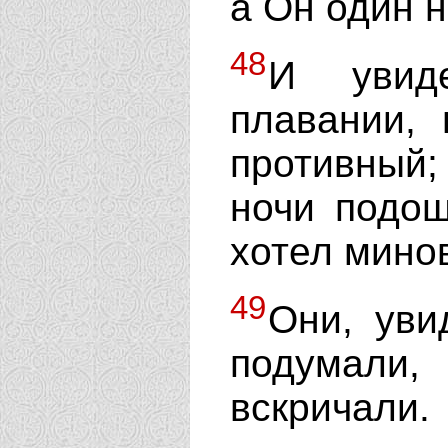
а Он один н
48
И увид
плавании,
противный;
ночи подош
хотел минов
49
Они, уви
подумали
вскричали.