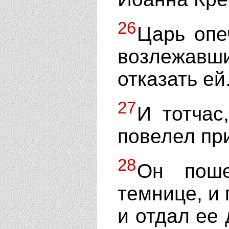
26
Царь опе
возлежав
отказать ей
27
И тотчас
повелел при
28
Он поше
темнице, и 
и отдал ее 