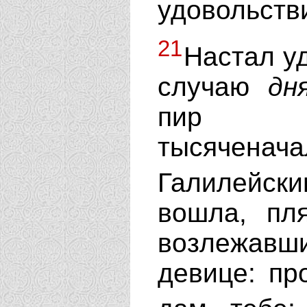
удовольств
21
Настал уд
случаю
дн
пир в
тысяченач
Галилейс
вошла, пл
возлежав
девице: пр