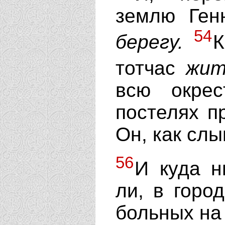
землю Ген
54
берегу.
К
тотчас
жит
всю окре
постелях п
Он, как сл
56
И куда н
ли, в горо
больных на