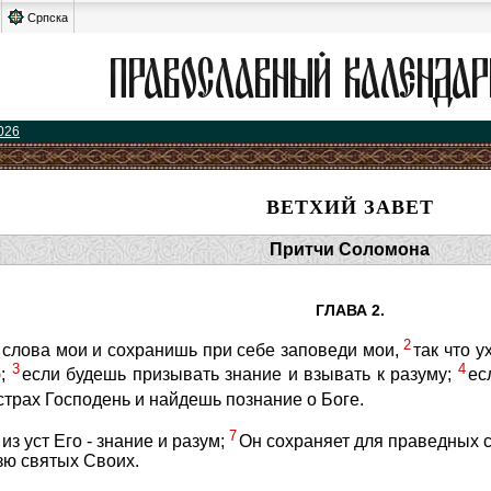
Српска
026
ВЕТХИЙ ЗАВЕТ
Притчи Соломона
ГЛАВА 2.
2
 слова мои и сохранишь при себе заповеди мои,
так что 
3
4
ю;
если будешь призывать знание и взывать к разуму;
ес
страх Господень и найдешь познание о Боге.
7
из уст Его - знание и разум;
Он сохраняет для праведных с
зю святых Своих.