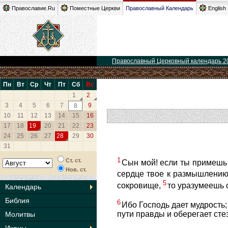
Православие.Ru
Поместные Церкви
Православный Календарь
English
Православный Церковный календарь 2
Пн
Вт
Ср
Чт
Пт
Сб
Вс
1
2
3
4
5
6
7
9
8
10
11
12
13
14
15
16
17
18
19
20
21
22
23
24
25
26
27
28
29
30
31
1
Ст. ст.
Сын мой! если ты примешь
Нов. ст.
сердце твое к размышлени
5
сокровище,
то уразумеешь 
Календарь
Библия
6
Ибо Господь дает мудрость; 
пути правды и оберегает сте
Молитвы