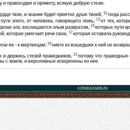
 и правосудие и прямоту, всякую добрую стезю.
11
ердце твое, и знание будет приятно душе твоей,
тогда рас
13
 пути злого, от человека, говорящего ложь,
от тех, кото
15
 делая зло, восхищаются злым развратом,
которых пути кр
17
ой, которая умягчает речи свои,
которая оставила руковод
19
тези ее - к мертвецам;
никто из вошедших к ней не возвращ
21
х и держись стезей праведников,
потому что праведные 
ны с земли, и вероломные искоренены из нее.
© ПРАВОСЛАВИЕ.RU