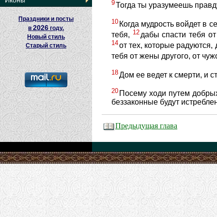
Иконы
9
Тогда ты уразумеешь правду
Праздники и посты
10
Когда мудрость войдет в с
2026
в
году.
12
тебя,
дабы спасти тебя от
Новый стиль
14
от тех, которые радуются,
Старый стиль
тебя от жены другого, от чуж
18
Дом ее ведет к смерти, и с
20
Посему ходи путем добры
беззаконные будут истребле
Предыдущая глава