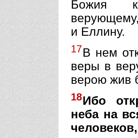
Божия к
верующему,
и Еллину.
17
В нем от
веры в вер
верою жив б
18
Ибо отк
неба на вс
человеко