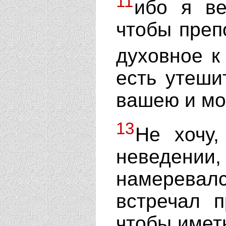
11
ибо я ве
чтобы преп
духовное к
есть утеши
вашею и мо
13
Не хочу
неведени
намерева
встречал п
чтобы иметь