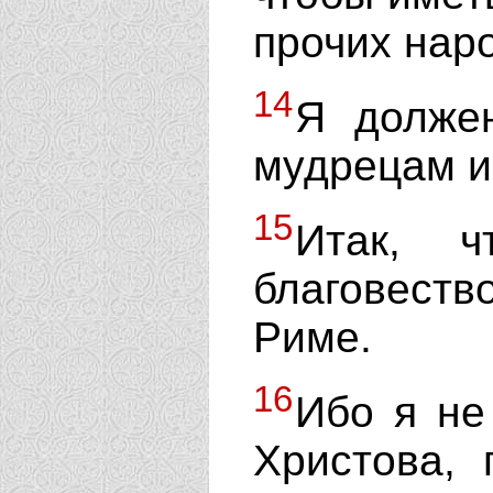
прочих нар
14
Я долже
мудрецам и
15
Итак, 
благовеств
Риме.
16
Ибо я не
Христова,