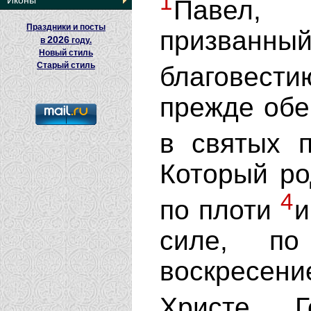
1
Иконы
Павел,
Праздники и посты
призванны
2026
в
году.
Новый стиль
Старый стиль
благовес
прежде обе
в святых 
Который ро
4
по плоти
и
силе, по
воскресен
Христе 