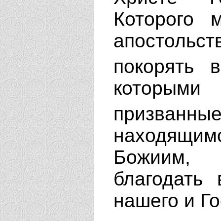
Которого 
апостоль
покорять 
которым
призванны
находящим
Божиим,
благодать
нашего и Г