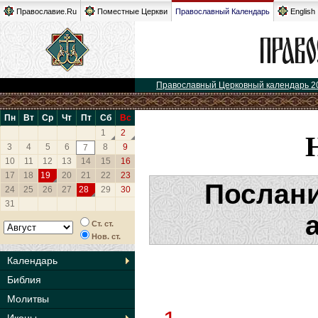
Православие.Ru
Поместные Церкви
Православный Календарь
English
Православный Церковный календарь 2
Пн
Вт
Ср
Чт
Пт
Сб
Вс
1
2
3
4
5
6
8
9
7
10
11
12
13
14
15
16
17
18
19
20
21
22
23
Послани
24
25
26
27
28
29
30
31
Ст. ст.
Нов. ст.
Календарь
Библия
Молитвы