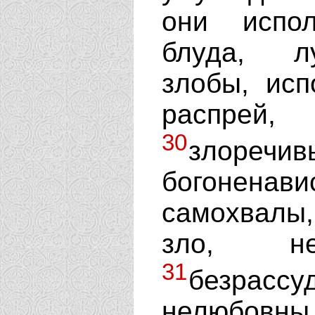
они испо
блуда, лу
злобы, исп
распрей,
30
злоре
богонена
самохвалы,
зло, не
31
безра
нелюбо