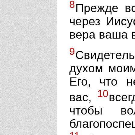
8
Прежде вс
через Иису
вера ваша 
9
Свидетель
духом моим
Его, что 
10
вас,
всег
чтобы во
благопосп