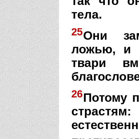
так что о
тела.
25
Они за
ложью, и 
твари вм
благослове
26
Потому 
страстям
естеств