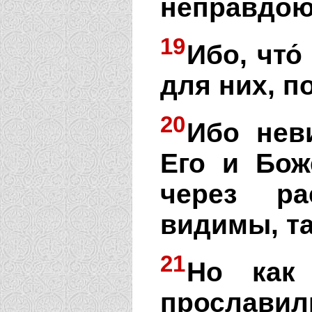
неправдою
19
Ибо, что
для них, п
20
Ибо нев
Его и Бож
через ра
видимы, та
21
Но как 
прослави