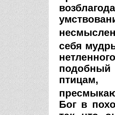
возблагод
умствован
несмыслен
себя мудр
нетленног
подобный
птицам,
пресмыкаю
Бог в похо