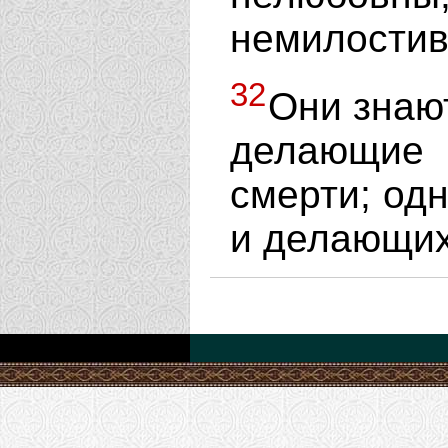
немилостив
32
Они знаю
делающи
смерти; од
и делающих