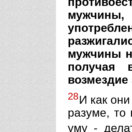
противоес
мужчины,
употребл
разжигалис
мужчины н
получая 
возмездие 
28
И как они
разуме, то
уму - дела