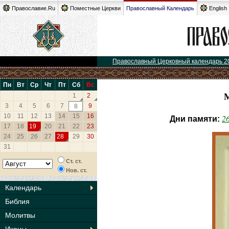
Православие.Ru
Поместные Церкви
Православный Календарь
English
Православный Церковный календарь 2
Пн
Вт
Ср
Чт
Пт
Сб
Вс
1
2
3
4
5
6
7
9
8
10
11
12
13
14
15
16
2
Дни памяти:
17
18
19
20
21
22
23
24
25
26
27
28
29
30
31
Ст. ст.
Нов. ст.
Календарь
Библия
Молитвы