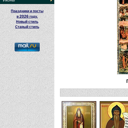
Иконы
Праздники и посты
2026
в
году.
Новый стиль
Старый стиль