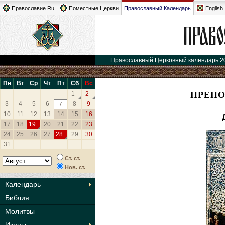
Православие.Ru
Поместные Церкви
Православный Календарь
English
Православный Церковный календарь 2
Пн
Вт
Ср
Чт
Пт
Сб
Вс
ПРЕПО
1
2
3
4
5
6
8
9
7
10
11
12
13
14
15
16
17
18
19
20
21
22
23
24
25
26
27
28
29
30
31
Ст. ст.
Нов. ст.
Календарь
Библия
Молитвы