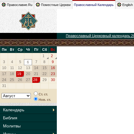
Православие.Ru
Поместные Церкви
Православный Календарь
English
Православный Церковный календарь 2
Пн
Вт
Ср
Чт
Пт
Сб
Вс
1
2
3
4
5
7
8
9
6
10
11
12
13
14
15
16
17
18
19
20
21
22
23
24
25
26
27
28
29
30
31
Ст. ст.
Нов. ст.
Календарь
Библия
Молитвы