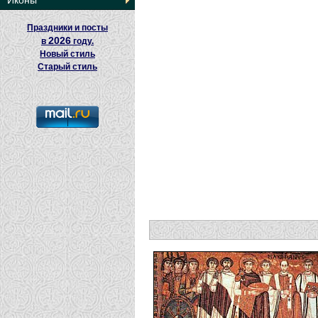
Иконы
Праздники и посты
2026
в
году.
Новый стиль
Старый стиль